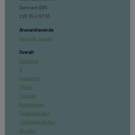
Denmark (DK)
CVR 35 41 57 93
Ansvarshavende
Kenneth Jensen
Overalt
Facebook
X
Instagram
TikTok
Youtube
Nyhedsbrev
Tipsbladet App
TjekFoodbold App
BlueSky