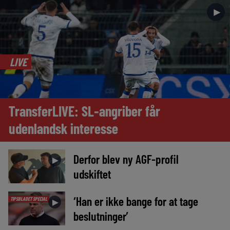
►
LIVE
TransferLIVE: SL-angriber får
udenlandsk interesse
Derfor blev ny AGF-profil
►
udskiftet
‘Han er ikke bange for at tage
TIPSBLADET SPECIAL
►
beslutninger’