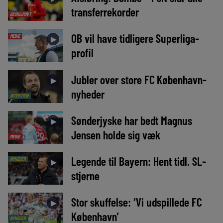
transferrekorder
EKSKLUSIVT
OB vil have tidligere Superliga-
MEDIE
►
profil
Jubler over store FC København-
►
nyheder
INTERVIEW
Sønderjyske har bedt Magnus
►
Jensen holde sig væk
MEDIE
Legende til Bayern: Hent tidl. SL-
NYHEDER
►
stjerne
Stor skuffelse: ‘Vi udspillede FC
►
København’
NYHEDER