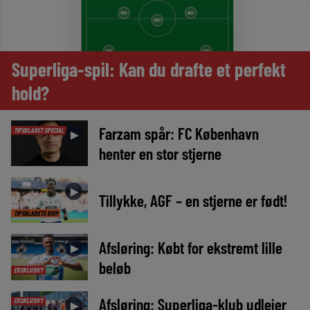
Superliga-spil: Kan du drafte et perfekt
hold?
Farzam spår: FC København
TIPSBLADET SPECIAL
►
henter en stor stjerne
►
Tillykke, AGF – en stjerne er født!
TIPSBLADETS DOM
Afsløring: Købt for ekstremt lille
►
beløb
EKSKLUSIVT
Afsløring: Superliga-klub udlejer
EKSKLUSIVT
►