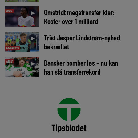
Omstridt megatransfer klar:
MEDIE
►
Koster over 1 milliard
Trist Jesper Lindstrøm-nyhed
►
bekræftet
EKSKLUSIVT
Dansker bomber løs – nu kan
MEDIE
►
han slå transferrekord