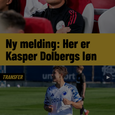
Ny melding: Her er
Kasper Dolbergs løn
TRANSFER
►