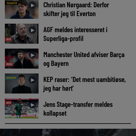
Christian Nørgaard: Derfor
TRANSFER
►
skifter jeg til Everton
AGF meldes interesseret i
►
Superliga-profil
AVIS
Manchester United afviser Barça
►
og Bayern
MEDIE
KEP raser: ‘Det mest uambitiøse,
NYHEDER
►
jeg har hørt’
Jens Stage-transfer meldes
AVIS
►
kollapset