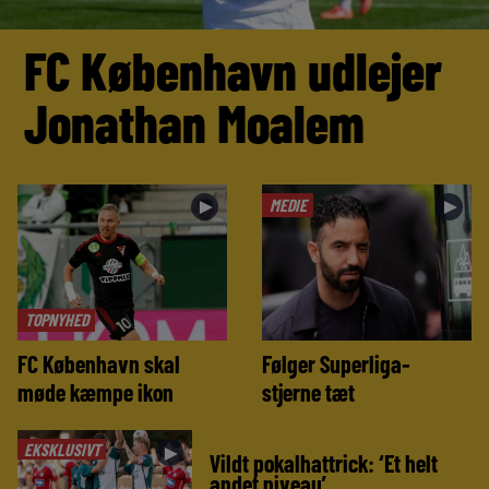
FC København udlejer
Jonathan Moalem
MEDIE
►
►
TOPNYHED
FC København skal
Følger Superliga-
møde kæmpe ikon
stjerne tæt
EKSKLUSIVT
►
Vildt pokalhattrick: ‘Et helt
andet niveau’