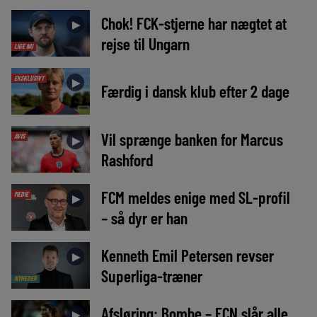
Chok! FCK-stjerne har nægtet at
►
rejse til Ungarn
LIGE NU
EKSKLUSIVT
►
Færdig i dansk klub efter 2 dage
Vil sprænge banken for Marcus
AVIS
►
Rashford
FCM meldes enige med SL-profil
MEDIE
►
– så dyr er han
Kenneth Emil Petersen revser
►
Superliga-træner
NYHEDER
Afsløring: Bombe – FCN slår alle
►