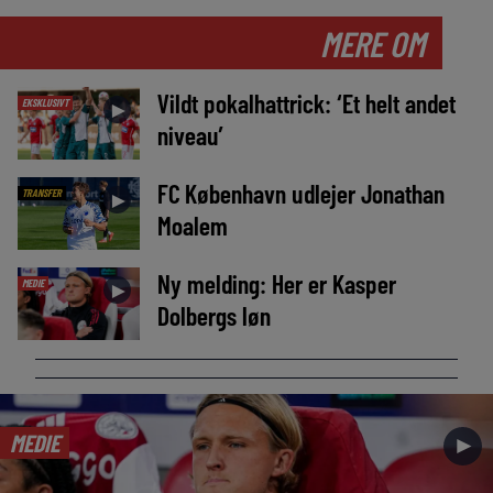
MERE OM
Vildt pokalhattrick: ‘Et helt andet
EKSKLUSIVT
►
niveau’
FC København udlejer Jonathan
TRANSFER
►
Moalem
Ny melding: Her er Kasper
MEDIE
►
Dolbergs løn
MEDIE
►