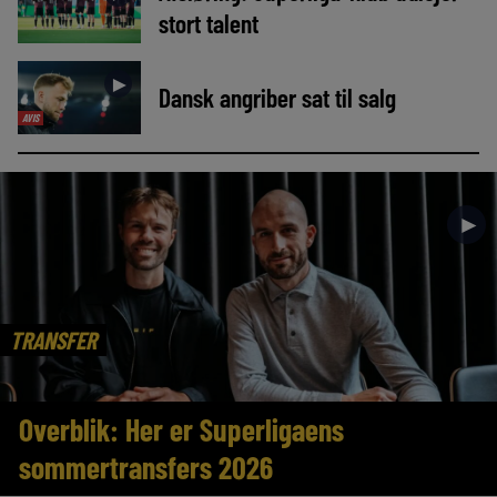
stort talent
►
Dansk angriber sat til salg
AVIS
►
TRANSFER
Overblik: Her er Superligaens
sommertransfers 2026