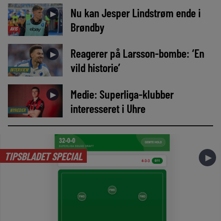
Nu kan Jesper Lindstrøm ende i
►
Brøndby
AVIS
Reagerer på Larsson-bombe: ‘En
►
vild historie’
INTERVIEW
Medie: Superliga-klubber
►
interesseret i Uhre
NYHEDER
TIPSBLADET SPECIAL
►