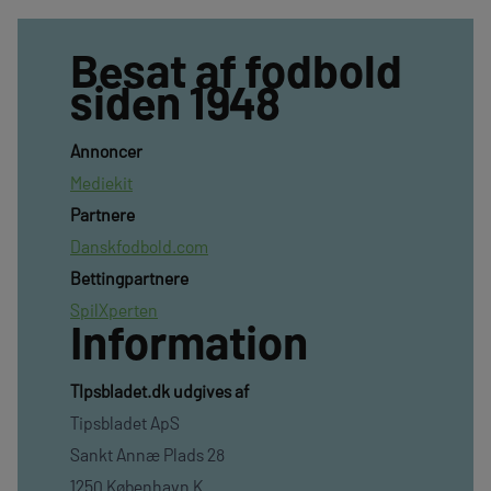
Besat af fodbold
siden 1948
Annoncer
Mediekit
Partnere
Danskfodbold.com
Bettingpartnere
SpilXperten
Information
TIpsbladet.dk udgives af
Tipsbladet ApS
Sankt Annæ Plads 28
1250 København K