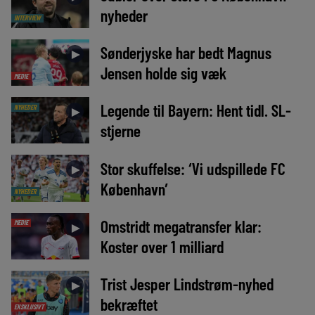
nyheder
INTERVIEW
Sønderjyske har bedt Magnus
►
Jensen holde sig væk
MEDIE
Legende til Bayern: Hent tidl. SL-
NYHEDER
►
stjerne
Stor skuffelse: ‘Vi udspillede FC
►
København’
NYHEDER
Omstridt megatransfer klar:
MEDIE
►
Koster over 1 milliard
Trist Jesper Lindstrøm-nyhed
►
bekræftet
EKSKLUSIVT