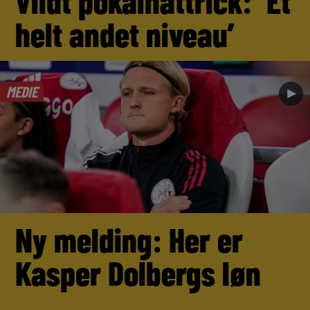
Vildt pokalhattrick: ‘Et
helt andet niveau’
MEDIE
►
Ny melding: Her er
Kasper Dolbergs løn