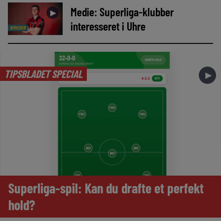
Medie: Superliga-klubber
►
interesseret i Uhre
NYHEDER
TIPSBLADET SPECIAL
►
Superliga-spil: Kan du drafte et perfekt
hold?