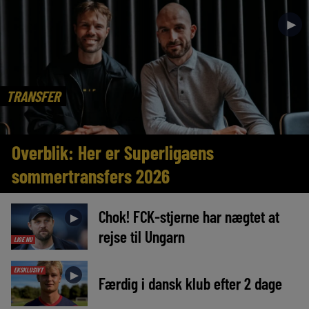
►
TRANSFER
Overblik: Her er Superligaens
sommertransfers 2026
Chok! FCK-stjerne har nægtet at
►
rejse til Ungarn
LIGE NU
EKSKLUSIVT
►
Færdig i dansk klub efter 2 dage