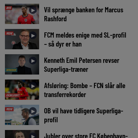
Vil sprænge banken for Marcus
AVIS
►
Rashford
FCM meldes enige med SL-profil
MEDIE
►
– så dyr er han
Kenneth Emil Petersen revser
►
Superliga-træner
NYHEDER
Afsløring: Bombe – FCN slår alle
►
transferrekorder
EKSKLUSIVT
OB vil have tidligere Superliga-
MEDIE
►
profil
Jubler over store FC København-
►