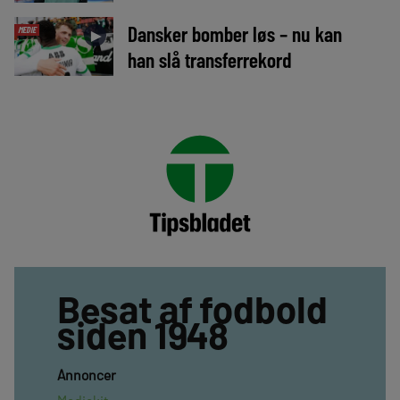
Dansker bomber løs – nu kan
MEDIE
►
han slå transferrekord
Besat af fodbold
siden 1948
Annoncer