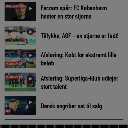
Farzam spår: FC København
TIPSBLADET SPECIAL
►
henter en stor stjerne
►
Tillykke, AGF – en stjerne er født!
TIPSBLADETS DOM
Afsløring: Købt for ekstremt lille
►
beløb
EKSKLUSIVT
Afsløring: Superliga-klub udlejer
EKSKLUSIVT
►
stort talent
►
Dansk angriber sat til salg
AVIS