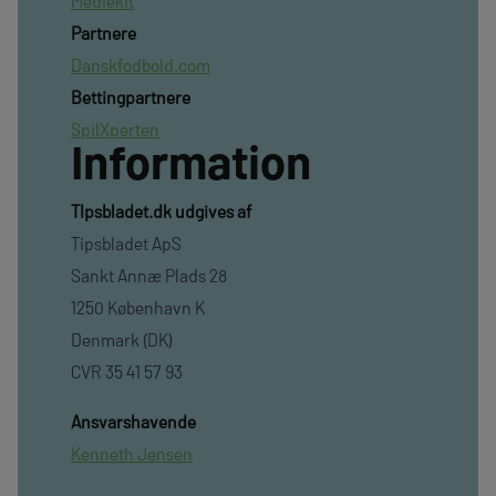
Mediekit
Partnere
Danskfodbold.com
Bettingpartnere
SpilXperten
Information
TIpsbladet.dk udgives af
Tipsbladet ApS
Sankt Annæ Plads 28
1250 København K
Denmark (DK)
CVR 35 41 57 93
Ansvarshavende
Kenneth Jensen