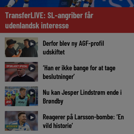
TransferLIVE: SL-angriber får
udenlandsk interesse
Derfor blev ny AGF-profil
►
udskiftet
‘Han er ikke bange for at tage
TIPSBLADET SPECIAL
►
beslutninger’
Nu kan Jesper Lindstrøm ende i
►
Brøndby
AVIS
Reagerer på Larsson-bombe: ‘En
►
vild historie’
INTERVIEW