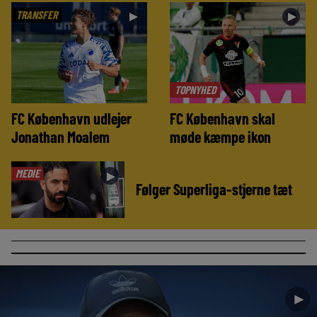
TRANSFER
►
►
TOPNYHED
FC København udlejer
FC København skal
Jonathan Moalem
møde kæmpe ikon
MEDIE
►
Følger Superliga-stjerne tæt
►