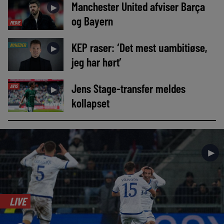
Manchester United afviser Barça
►
og Bayern
MEDIE
KEP raser: ‘Det mest uambitiøse,
NYHEDER
►
jeg har hørt’
Jens Stage-transfer meldes
AVIS
►
kollapset
►
LIVE