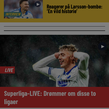
►
Reagerer på Larsson-bombe:
‘En vild historie’
INTERVIEW
►
LIVE
Superliga-LIVE: Drømmer om disse to
ligaer