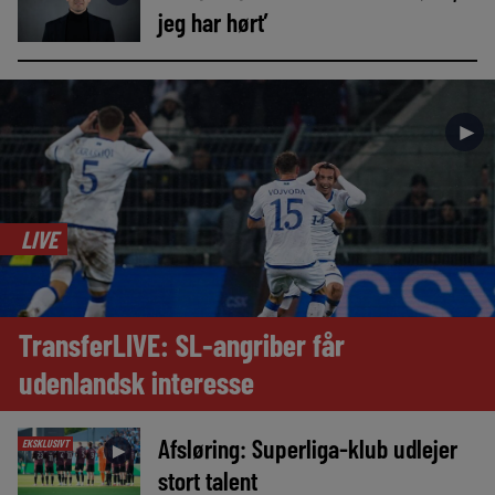
jeg har hørt’
►
LIVE
TransferLIVE: SL-angriber får
udenlandsk interesse
Afsløring: Superliga-klub udlejer
EKSKLUSIVT
►
stort talent