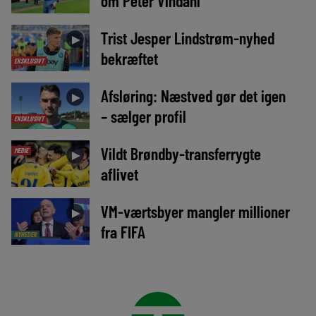
om Peter Vindahl
Trist Jesper Lindstrøm-nyhed
►
bekræftet
EKSKLUSIVT
Afsløring: Næstved gør det igen
►
– sælger profil
EKSKLUSIVT
Vildt Brøndby-transferrygte
MEDIE
►
aflivet
VM-værtsbyer mangler millioner
►
fra FIFA
NYHEDER