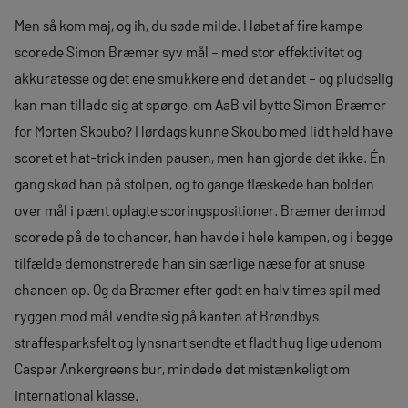
Men så kom maj, og ih, du søde milde. I løbet af fire kampe
scorede Simon Bræmer syv mål – med stor effektivitet og
akkuratesse og det ene smukkere end det andet – og pludselig
kan man tillade sig at spørge, om AaB vil bytte Simon Bræmer
for Morten Skoubo? I lørdags kunne Skoubo med lidt held have
scoret et hat-trick inden pausen, men han gjorde det ikke. Én
gang skød han på stolpen, og to gange flæskede han bolden
over mål i pænt oplagte scoringspositioner. Bræmer derimod
scorede på de to chancer, han havde i hele kampen, og i begge
tilfælde demonstrerede han sin særlige næse for at snuse
chancen op. Og da Bræmer efter godt en halv times spil med
ryggen mod mål vendte sig på kanten af Brøndbys
straffesparksfelt og lynsnart sendte et fladt hug lige udenom
Casper Ankergreens bur, mindede det mistænkeligt om
international klasse.