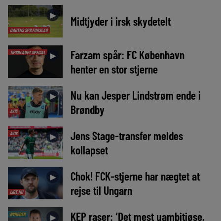
►
Midtjyder i irsk skydetelt
DAGENS SPILFORSLAG
Farzam spår: FC København
TIPSBLADET SPECIAL
►
henter en stor stjerne
Nu kan Jesper Lindstrøm ende i
►
Brøndby
AVIS
Jens Stage-transfer meldes
AVIS
►
kollapset
Chok! FCK-stjerne har nægtet at
►
rejse til Ungarn
LIGE NU
KEP raser: ‘Det mest uambitiøse,
NYHEDER
►