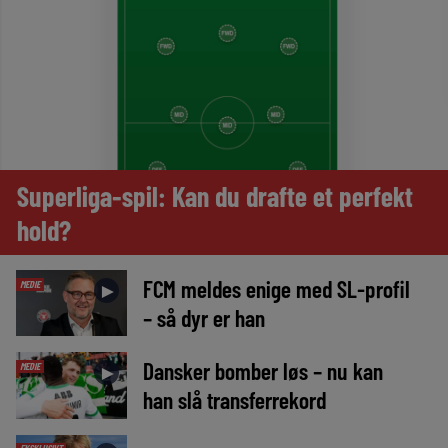
Superliga-spil: Kan du drafte et perfekt
hold?
FCM meldes enige med SL-profil
MEDIE
►
– så dyr er han
Dansker bomber løs – nu kan
MEDIE
►
han slå transferrekord