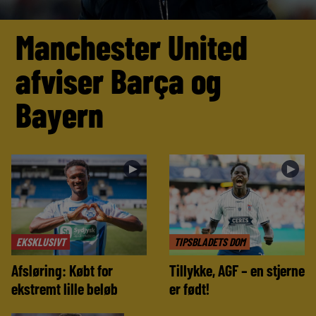
Manchester United
afviser Barça og
Bayern
►
►
EKSKLUSIVT
TIPSBLADETS DOM
Afsløring: Købt for
Tillykke, AGF – en stjerne
ekstremt lille beløb
er født!