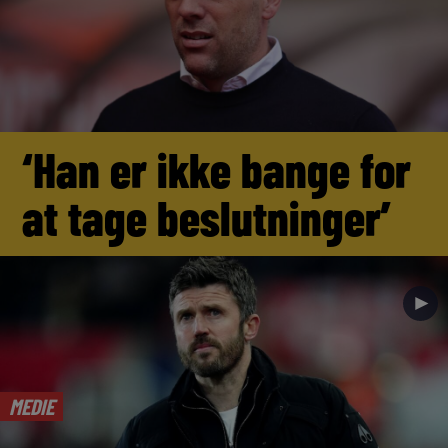
‘Han er ikke bange for
at tage beslutninger’
►
MEDIE