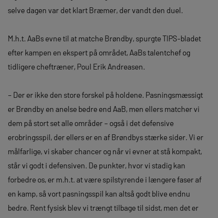
selve dagen var det klart Bræmer, der vandt den duel.
M.h.t. AaBs evne til at matche Brøndby, spurgte TIPS-bladet
efter kampen en ekspert på området, AaBs talentchef og
tidligere cheftræner, Poul Erik Andreasen.
– Der er ikke den store forskel på holdene. Pasningsmæssigt
er Brøndby en anelse bedre end AaB, men ellers matcher vi
dem på stort set alle områder – også i det defensive
erobringsspil, der ellers er en af Brøndbys stærke sider. Vi er
målfarlige, vi skaber chancer og når vi evner at stå kompakt,
står vi godt i defensiven. De punkter, hvor vi stadig kan
forbedre os, er m.h.t. at være spilstyrende i længere faser af
en kamp, så vort pasningsspil kan altså godt blive endnu
bedre. Rent fysisk blev vi trængt tilbage til sidst, men det er