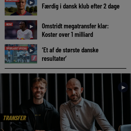
EKSKLUSIVT
►
Færdig i dansk klub efter 2 dage
Omstridt megatransfer klar:
MEDIE
►
Koster over 1 milliard
‘Et af de største danske
TIPSBLADET SPECIAL
►
resultater’
►
TRANSFER