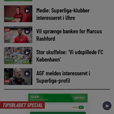
Medie: Superliga-klubber
►
interesseret i Uhre
NYHEDER
Vil sprænge banken for Marcus
AVIS
►
Rashford
Stor skuffelse: ‘Vi udspillede FC
►
København’
NYHEDER
AGF meldes interesseret i
►
Superliga-profil
AVIS
TIPSBLADET SPECIAL
►