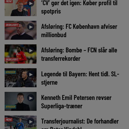
‘CV’ gør det igen: Køber profil til
MEDIE
►
spotpris
Afsløring: FC København afviser
EKSKLUSIVT
►
millionbud
Afsløring: Bombe – FCN slår alle
►
transferrekorder
EKSKLUSIVT
Legende til Bayern: Hent tidl. SL-
NYHEDER
►
stjerne
Kenneth Emil Petersen revser
►
Superliga-træner
NYHEDER
Transferjournalist: De forhandler
MEDIE
►