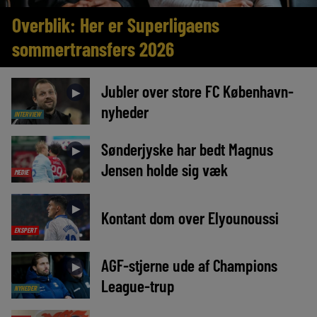
Overblik: Her er Superligaens
sommertransfers 2026
Jubler over store FC København-
►
nyheder
INTERVIEW
Sønderjyske har bedt Magnus
►
Jensen holde sig væk
MEDIE
►
Kontant dom over Elyounoussi
EKSPERT
AGF-stjerne ude af Champions
►
League-trup
NYHEDER