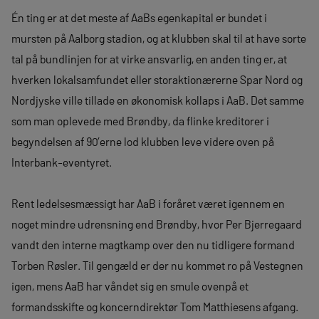
Én ting er at det meste af AaBs egenkapital er bundet i
mursten på Aalborg stadion, og at klubben skal til at have sorte
tal på bundlinjen for at virke ansvarlig, en anden ting er, at
hverken lokalsamfundet eller storaktionærerne Spar Nord og
Nordjyske ville tillade en økonomisk kollaps i AaB. Det samme
som man oplevede med Brøndby, da flinke kreditorer i
begyndelsen af 90’erne lod klubben leve videre oven på
Interbank-eventyret.
Rent ledelsesmæssigt har AaB i foråret været igennem en
noget mindre udrensning end Brøndby, hvor Per Bjerregaard
vandt den interne magtkamp over den nu tidligere formand
Torben Røsler. Til gengæld er der nu kommet ro på Vestegnen
igen, mens AaB har våndet sig en smule ovenpå et
formandsskifte og koncerndirektør Tom Matthiesens afgang.