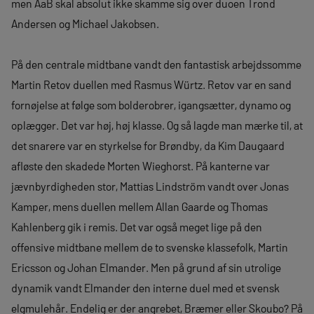
men AaB skal absolut ikke skamme sig over duoen Trond
Andersen og Michael Jakobsen.
På den centrale midtbane vandt den fantastisk arbejdssomme
Martin Retov duellen med Rasmus Würtz. Retov var en sand
fornøjelse at følge som bolderobrer, igangsætter, dynamo og
oplægger. Det var høj, høj klasse. Og så lagde man mærke til, at
det snarere var en styrkelse for Brøndby, da Kim Daugaard
afløste den skadede Morten Wieghorst. På kanterne var
jævnbyrdigheden stor, Mattias Lindström vandt over Jonas
Kamper, mens duellen mellem Allan Gaarde og Thomas
Kahlenberg gik i remis. Det var også meget lige på den
offensive midtbane mellem de to svenske klassefolk, Martin
Ericsson og Johan Elmander. Men på grund af sin utrolige
dynamik vandt Elmander den interne duel med et svensk
elgmulehår. Endelig er der angrebet, Bræmer eller Skoubo? På