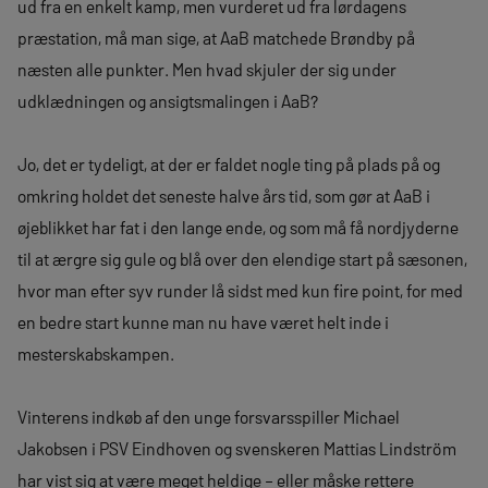
ud fra en enkelt kamp, men vurderet ud fra lørdagens
præstation, må man sige, at AaB matchede Brøndby på
næsten alle punkter. Men hvad skjuler der sig under
udklædningen og ansigtsmalingen i AaB?
Jo, det er tydeligt, at der er faldet nogle ting på plads på og
omkring holdet det seneste halve års tid, som gør at AaB i
øjeblikket har fat i den lange ende, og som må få nordjyderne
til at ærgre sig gule og blå over den elendige start på sæsonen,
hvor man efter syv runder lå sidst med kun fire point, for med
en bedre start kunne man nu have været helt inde i
mesterskabskampen.
Vinterens indkøb af den unge forsvarsspiller Michael
Jakobsen i PSV Eindhoven og svenskeren Mattias Lindström
har vist sig at være meget heldige – eller måske rettere