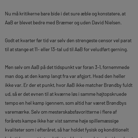
Nu må kritikerne bare bide i det sure æble og konstatere, at
AaB er blevet bedre med Bræmer og uden David Nielsen.
Godt et kvarter før tid var selv den strengeste censor vel parat
til at stange et 11- eller 13-tal ud til AaB for veludført gerning.
Men selv om AaB på det tidspunkt var foran 3-1, fornemmede
man dog, at den kamp langt fra var afgjort. Hvad den heller
ikke var. Er der et punkt, hvor AaB ikke matcher Brøndby fuldt
ud, så er det evnen til at kværne løs i samme højtopskruede
tempo en hel kamp igennem, som altid har været Brøndbys
varemærke. Selv om mesterskabsfavoritterne i flere af
forårets kampe ikke har vist samme høje spillemæssige
kvaliteter som i efteråret, så har holdet fysisk og konditionelt