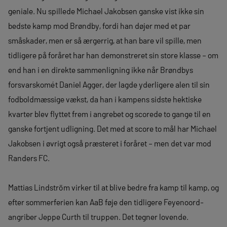
geniale. Nu spillede Michael Jakobsen ganske vist ikke sin
bedste kamp mod Brøndby, fordi han døjer med et par
småskader, men er så ærgerrig, at han bare vil spille, men
tidligere på foråret har han demonstreret sin store klasse – om
end han i en direkte sammenligning ikke når Brøndbys
forsvarskomét Daniel Agger, der lagde yderligere alen til sin
fodboldmæssige vækst, da han i kampens sidste hektiske
kvarter blev flyttet frem i angrebet og scorede to gange til en
ganske fortjent udligning. Det med at score to mål har Michael
Jakobsen i øvrigt også præsteret i foråret – men det var mod
Randers FC.
Mattias Lindström virker til at blive bedre fra kamp til kamp, og
efter sommerferien kan AaB føje den tidligere Feyenoord-
angriber Jeppe Curth til truppen. Det tegner lovende.