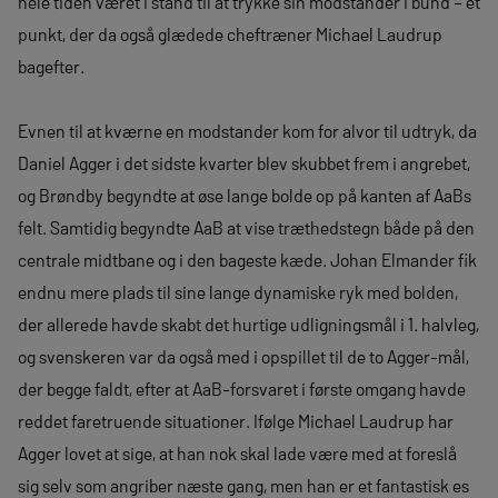
hele tiden været i stand til at trykke sin modstander i bund – et
punkt, der da også glædede cheftræner Michael Laudrup
bagefter.
Evnen til at kværne en modstander kom for alvor til udtryk, da
Daniel Agger i det sidste kvarter blev skubbet frem i angrebet,
og Brøndby begyndte at øse lange bolde op på kanten af AaBs
felt. Samtidig begyndte AaB at vise træthedstegn både på den
centrale midtbane og i den bageste kæde. Johan Elmander fik
endnu mere plads til sine lange dynamiske ryk med bolden,
der allerede havde skabt det hurtige udligningsmål i 1. halvleg,
og svenskeren var da også med i opspillet til de to Agger-mål,
der begge faldt, efter at AaB-forsvaret i første omgang havde
reddet faretruende situationer. Ifølge Michael Laudrup har
Agger lovet at sige, at han nok skal lade være med at foreslå
sig selv som angriber næste gang, men han er et fantastisk es