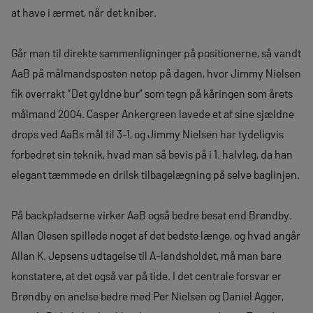
at have i ærmet, når det kniber.
Går man til direkte sammenligninger på positionerne, så vandt
AaB på målmandsposten netop på dagen, hvor Jimmy Nielsen
fik overrakt “Det gyldne bur” som tegn på kåringen som årets
målmand 2004. Casper Ankergreen lavede et af sine sjældne
drops ved AaBs mål til 3-1, og Jimmy Nielsen har tydeligvis
forbedret sin teknik, hvad man så bevis på i 1. halvleg, da han
elegant tæmmede en drilsk tilbagelægning på selve baglinjen.
På backpladserne virker AaB også bedre besat end Brøndby.
Allan Olesen spillede noget af det bedste længe, og hvad angår
Allan K. Jepsens udtagelse til A-landsholdet, må man bare
konstatere, at det også var på tide. I det centrale forsvar er
Brøndby en anelse bedre med Per Nielsen og Daniel Agger,