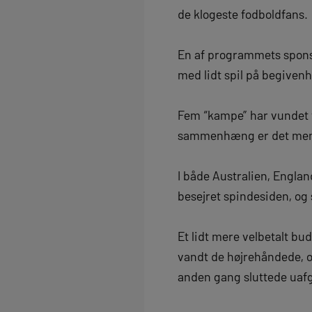
de klogeste fodboldfans.
En af programmets sponso
med lidt spil på begiven
Fem “kampe” har vundet ve
sammenhæng er det ment 
I både Australien, Engla
besejret spindesiden, og s
Et lidt mere velbetalt bu
vandt de højrehåndede, o
anden gang sluttede uafg