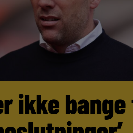
er ikke bange 
beslutninger’