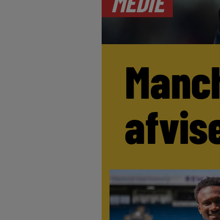
MEDIE
Manch
afvis