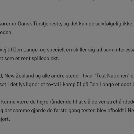
rer er Dansk Tipstjeneste, og det kan de selvfølgelig ik
heden.
j til Den Lange, og specielt én skiller sig ud som interess
som et rent spilleobjekt.
nd, New Zealand og alle andre steder, hvor “Test Nationen”
et i det lys ligner et to-tal i kamp 51 på Den Lange et godt
d kunne være de højrehåndende til at slå de venstrehåndede 
g det samme gjorde de første gang testen blev afholdt i 
jort.