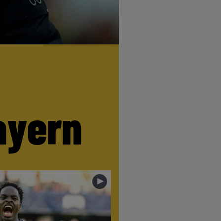
ayern
►