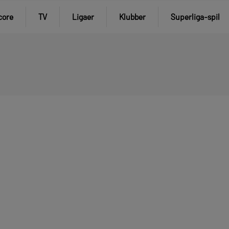
core
TV
Ligaer
Klubber
Superliga-spil