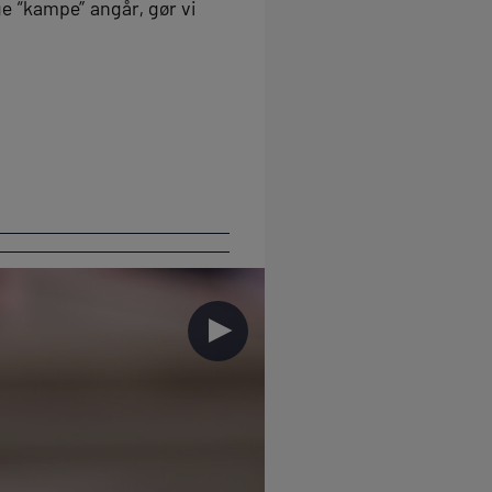
ge “kampe” angår, gør vi
►