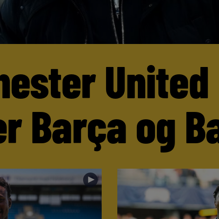
ester United
er Barça og B
►