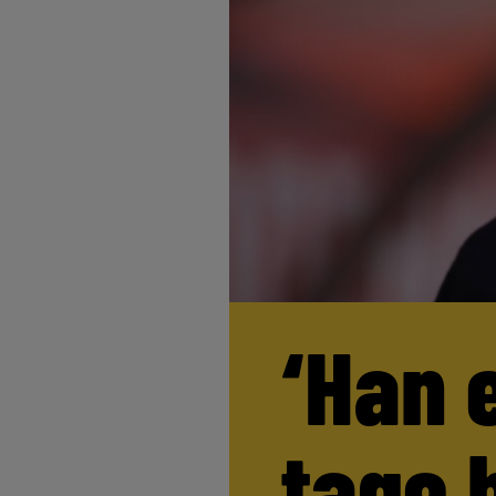
‘Han 
tage 