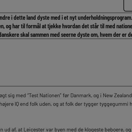
andre i dette land dyste med i et nyt underholdningsprogram
n, og har til formål at tjekke hvordan det står til med nation
danskere skal sammen med seerne dyste om, hvem der er de
søgt sig med “Test Nationen” før Danmark, og i New Zealand
r højere IQ end folk uden, og at folk der tygger tyggegummi h
an ud af, at Leicester var byen med de klogeste beboere, 