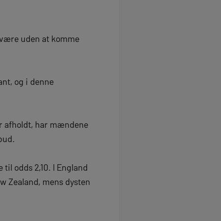
ke være uden at komme
ant, og i denne
 er afholdt, har mændene
 bud.
til odds 2,10. I England
New Zealand, mens dysten