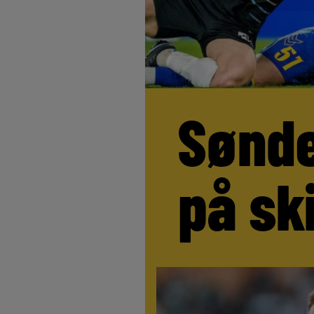
Sønde
på sk