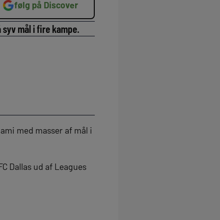
følg på Discover
 syv mål i fire kampe.
Miami med masser af mål i
FC Dallas ud af Leagues