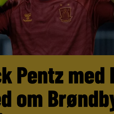
ck Pentz med 
d om Brøndb