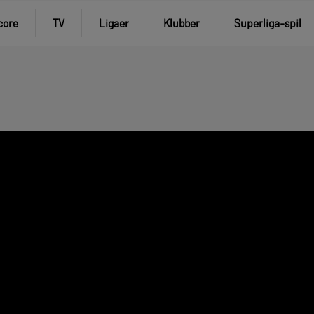
core
TV
Ligaer
Klubber
Superliga-spil