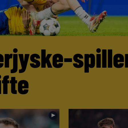
rjyske-spille
ifte
►