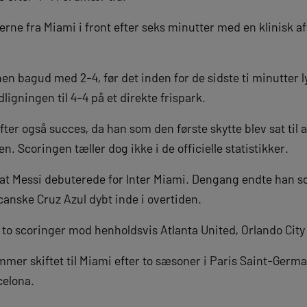
rne fra Miami i front efter seks minutter med en klinisk af
n bagud med 2-4, før det inden for de sidste ti minutter l
dligningen til 4-4 på et direkte frispark.
fter også succes, da han som den første skytte blev sat til 
. Scoringen tæller dog ikke i de officielle statistikker.
n, at Messi debuterede for Inter Miami. Dengang endte han
icanske Cruz Azul dybt inde i overtiden.
l to scoringer mod henholdsvis Atlanta United, Orlando City
mer skiftet til Miami efter to sæsoner i Paris Saint-Germa
celona.