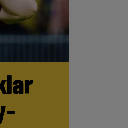
klar
y-