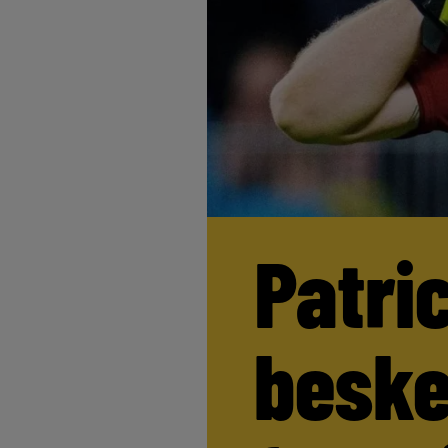
Patri
beske