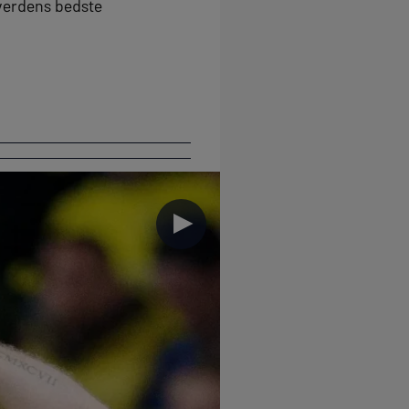
 verdens bedste
►