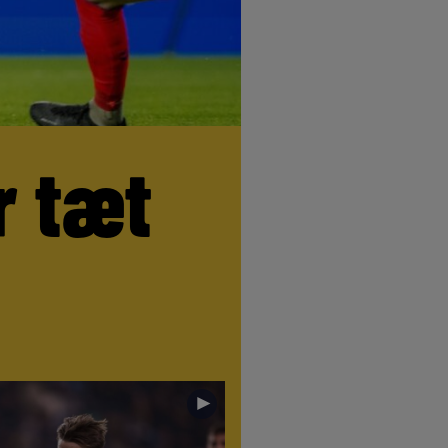
r tæt
►