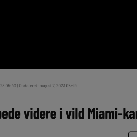
023 05:40 | Opdateret: august 7, 2023 05:49
ede videre i vild Miami-k