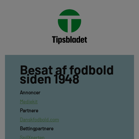
Besat af fodbold
siden 1948
Annoncer
Mediekit
Partnere
Danskfodbold.com
Bettingpartnere
SpilXperten