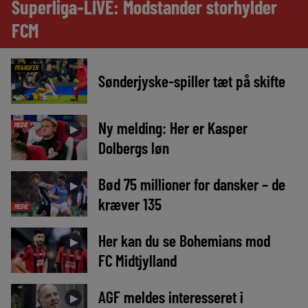
Superliga-LIVE: Modstander storhylder
FCM
TRANSFER
Sønderjyske-spiller tæt på skifte
Ny melding: Her er Kasper
MEDIE
►
Dolbergs løn
Bød 75 millioner for dansker – de
►
kræver 135
MEDIE
Her kan du se Bohemians mod
►
FC Midtjylland
AGF meldes interesseret i
►