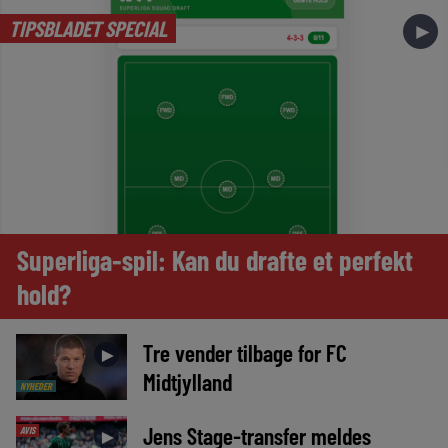
TIPSBLADET SPECIAL
►
Superliga-spil: Kan du drafte et perfekt
hold?
Tre vender tilbage for FC
►
Midtjylland
NYHEDER
Jens Stage-transfer meldes
AVIS
►