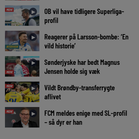
OB vil have tidligere Superliga-
MEDIE
►
profil
Reagerer på Larsson-bombe: ‘En
►
vild historie’
INTERVIEW
Sønderjyske har bedt Magnus
►
Jensen holde sig væk
MEDIE
Vildt Brøndby-transferrygte
MEDIE
►
aflivet
FCM meldes enige med SL-profil
MEDIE
►
– så dyr er han