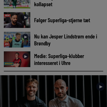
kollapset
MEDIE
►
Følger Superliga-stjerne tæt
Nu kan Jesper Lindstrøm ende i
►
Brøndby
AVIS
Medie: Superliga-klubber
►
interesseret i Uhre
NYHEDER
►