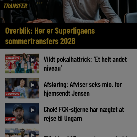
TRANSFER
Overblik: Her er Superligaens
sommertransfers 2026
Vildt pokalhattrick: ‘Et helt andet
EKSKLUSIVT
►
niveau’
Afsløring: Afviser seks mio. for
►
hjemsendt Jensen
EKSKLUSIVT
Chok! FCK-stjerne har nægtet at
►
rejse til Ungarn
LIGE NU
►