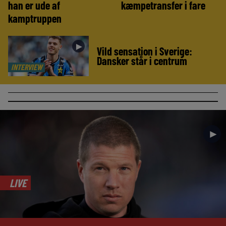
han er ude af
kæmpetransfer i fare
kamptruppen
►
Vild sensation i Sverige:
Dansker står i centrum
INTERVIEW
►
LIVE