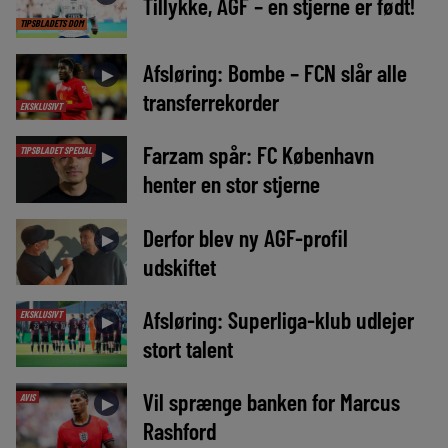
Tillykke, AGF – en stjerne er født!
TIPSBLADETS DOM
Afsløring: Bombe – FCN slår alle
►
transferrekorder
EKSKLUSIVT
Farzam spår: FC København
TIPSBLADET SPECIAL
►
henter en stor stjerne
Derfor blev ny AGF-profil
►
udskiftet
Afsløring: Superliga-klub udlejer
EKSKLUSIVT
►
stort talent
Vil sprænge banken for Marcus
AVIS
►
Rashford