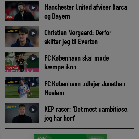
Manchester United afviser Barça
►
og Bayern
MEDIE
Christian Nørgaard: Derfor
TRANSFER
►
skifter jeg til Everton
FC København skal møde
►
kæmpe ikon
TOPNYHED
FC København udlejer Jonathan
TRANSFER
►
Moalem
KEP raser: ‘Det mest uambitiøse,
NYHEDER
►
jeg har hørt’