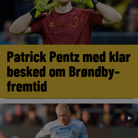
Patrick Pentz med klar
besked om Brøndby-
fremtid
►