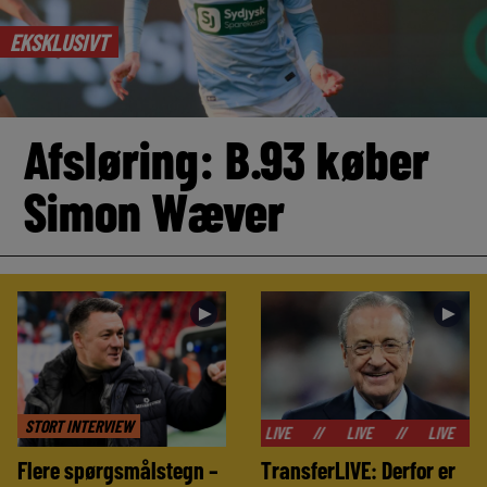
EKSKLUSIVT
Afsløring: B.93 køber
Simon Wæver
►
►
STORT INTERVIEW
//
LIVE
//
LIVE
//
LIVE
//
LIVE
Flere spørgsmålstegn –
TransferLIVE: Derfor er