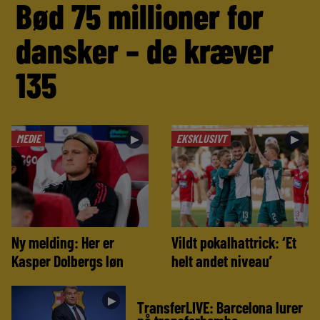
Bød 75 millioner for
dansker – de kræver
135
MEDIE
EKSKLUSIVT
►
►
Ny melding: Her er
Vildt pokalhattrick: ‘Et
Kasper Dolbergs løn
helt andet niveau’
►
TransferLIVE: Barcelona lurer