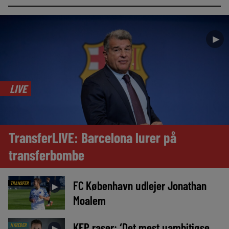
►
LIVE
TransferLIVE: Barcelona lurer på
transferbombe
FC København udlejer Jonathan
TRANSFER
►
Moalem
KEP raser: ‘Det mest uambitiøse,
NYHEDER
►