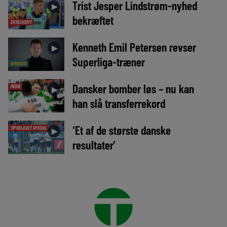
Trist Jesper Lindstrøm-nyhed
►
bekræftet
EKSKLUSIVT
Kenneth Emil Petersen revser
►
Superliga-træner
NYHEDER
Dansker bomber løs – nu kan
MEDIE
►
han slå transferrekord
‘Et af de største danske
TIPSBLADET SPECIAL
►
resultater’