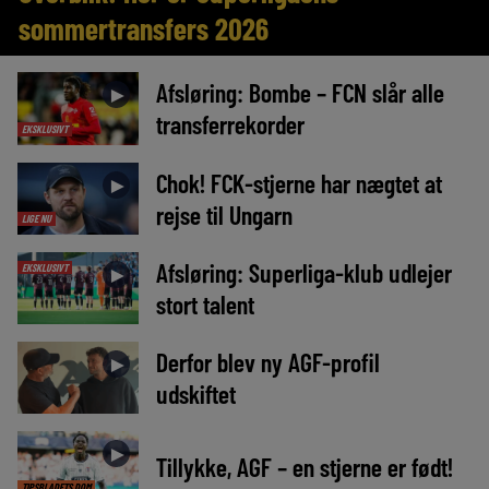
sommertransfers 2026
Afsløring: Bombe – FCN slår alle
►
transferrekorder
EKSKLUSIVT
Chok! FCK-stjerne har nægtet at
►
rejse til Ungarn
LIGE NU
Afsløring: Superliga-klub udlejer
EKSKLUSIVT
►
stort talent
Derfor blev ny AGF-profil
►
udskiftet
►
Tillykke, AGF – en stjerne er født!
TIPSBLADETS DOM