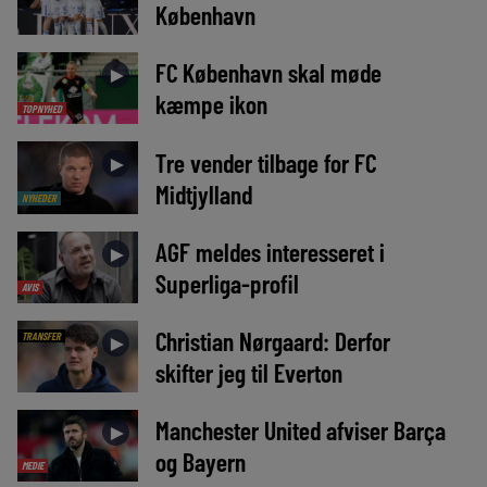
København
FC København skal møde
►
kæmpe ikon
TOPNYHED
Tre vender tilbage for FC
►
Midtjylland
NYHEDER
AGF meldes interesseret i
►
Superliga-profil
AVIS
Christian Nørgaard: Derfor
TRANSFER
►
skifter jeg til Everton
Manchester United afviser Barça
►
og Bayern
MEDIE