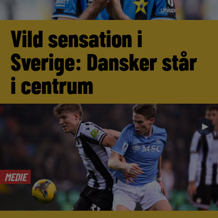
Vild sensation i
Sverige: Dansker står
i centrum
►
MEDIE