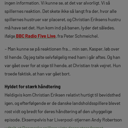
ingen information. Vi kunne se, at det var alvorligt. Vi så
spillernes reaktion. Det skete ikke så langt fra der, hvor alle
spillernes hustruer var placeret, og Christian Eriksens hustru
må have set det. Hun kom ind på banen, lyder det således,
ifølge
BBC Radio Five Live
, fra Peter Schmeichel.
– Man kunne se på reaktionen fra… min søn, Kasper, løb over
til hende. Og jeg talte selvfølgelig med ham i går aftes. Og han
var gået over for at sige til hende, at Christian trak vejret. Hun
troede faktisk, at han var gået bort.
Hyldet for stærk håndtering
Heldigvis kom Christian Eriksen relativt hurtigt til bevidsthed
igen, og efterfølgende er de danske landsholdsspillere blevet
rost vidt og bredt for deres håndtering af den uhyggelige
episode. Eksempelvis har Liverpool-stjernen Andy Robertson
udtalt, at Danmarks spillere viste deres store format
.