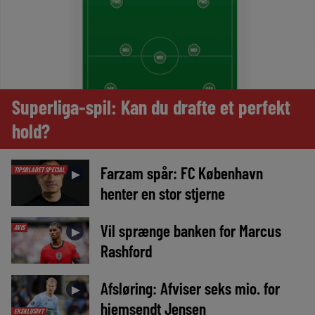
Superliga-spil: Kan du drafte et perfekt
hold?
Farzam spår: FC København
TIPSBLADET SPECIAL
►
henter en stor stjerne
Vil sprænge banken for Marcus
AVIS
►
Rashford
Afsløring: Afviser seks mio. for
►
hjemsendt Jensen
EKSKLUSIVT