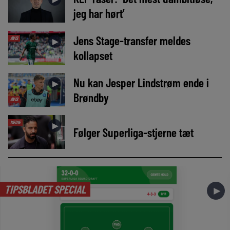
jeg har hørt’
Jens Stage-transfer meldes
AVIS
►
kollapset
Nu kan Jesper Lindstrøm ende i
►
Brøndby
AVIS
MEDIE
►
Følger Superliga-stjerne tæt
TIPSBLADET SPECIAL
►