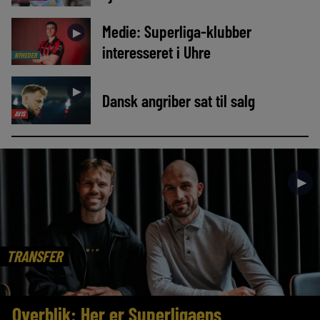
Medie: Superliga-klubber
►
interesseret i Uhre
NYHEDER
►
Dansk angriber sat til salg
AVIS
►
TRANSFER
Overblik: Her er Superligaens