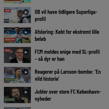
OB vil have tidligere Superliga-
MEDIE
►
profil
Afsløring: Købt for ekstremt lille
►
beløb
EKSKLUSIVT
FCM meldes enige med SL-profil
MEDIE
►
– så dyr er han
Reagerer på Larsson-bombe: ‘En
►
vild historie’
INTERVIEW
Jubler over store FC København-
►
nyheder
INTERVIEW