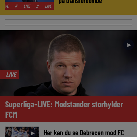
på transferbombe
LIVE
//
LIVE
//
LIVE
//
LIVE
//
LIVE
//
LIVE
//
L
►
LIVE
Superliga-LIVE: Modstander storhylder
FCM
Her kan du se Debrecen mod FC
►