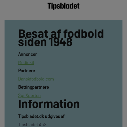
Besat af fodbold
siden 1948
Annoncer
Mediekit
Partnere
Danskfodbold.com
Bettingpartnere
SpilXperten
Information
TIpsbladet.dk udgives af
Tipsbladet ApS