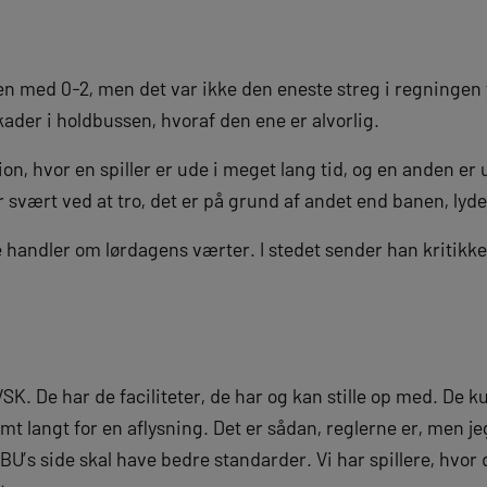
n med 0-2, men det var ikke den eneste streg i regningen 
ader i holdbussen, hvoraf den ene er alvorlig.
ion, hvor en spiller er ude i meget lang tid, og en anden er 
ar svært ved at tro, det er på grund af andet end banen, lyde
e handler om lørdagens værter. I stedet sender han kritikk
 VSK. De har de faciliteter, de har og kan stille op med. De 
 langt for en aflysning. Det er sådan, reglerne er, men je
U’s side skal have bedre standarder. Vi har spillere, hvor d