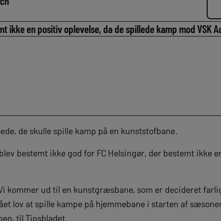
lch
mt ikke en positiv oplevelse, da de spillede kamp mod VSK 
roede, de skulle spille kamp på en kunststofbane.
blev bestemt ikke god for FC Helsingør, der bestemt ikke e
 Vi kommer ud til en kunstgræsbane, som er decideret farlig 
fået lov at spille kampe på hjemmebane i starten af sæsonen
en, til Tipsbladet.