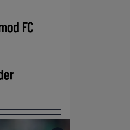
 mod FC
der