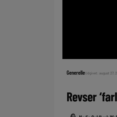
Generelle
Udgivet: august 27, 2
Revser ‘farl