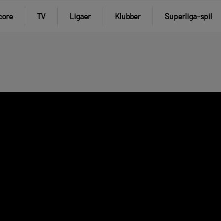
core
TV
Ligaer
Klubber
Superliga-spil