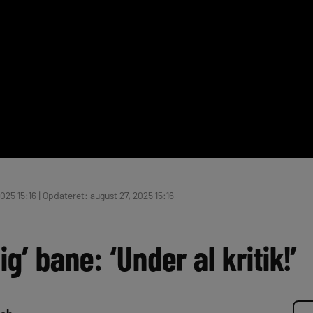
025 15:16 | Opdateret: august 27, 2025 15:16
ig’ bane: ‘Under al kritik!’