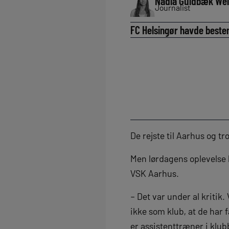
Nadia Guldbæk We
Journalist
FC Helsingør havde beste
De rejste til Aarhus og t
Men lørdagens oplevelse 
VSK Aarhus.
– Det var under al kritik.
ikke som klub, at de har 
er assistenttræner i klubb