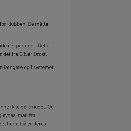
for klubben. De måtte
ude i et par uger. Det er
r det fra Oliver Drost.
en længere op i systemet.
kunne ikke gøre noget. Og
g synes, man fra
et her altså er deres