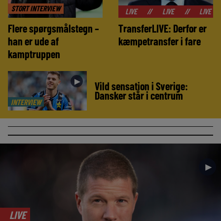
STORT INTERVIEW
//
LIVE
//
LIVE
//
LIVE
//
LIVE
Flere spørgsmålstegn –
TransferLIVE: Derfor er
han er ude af
kæmpetransfer i fare
kamptruppen
►
Vild sensation i Sverige:
Dansker står i centrum
INTERVIEW
►
LIVE