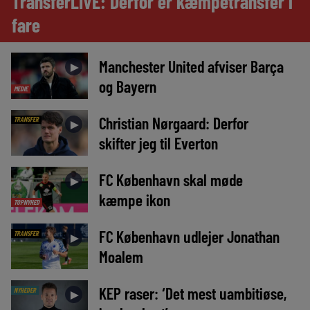
TransferLIVE: Derfor er kæmpetransfer i
fare
Manchester United afviser Barça
►
og Bayern
MEDIE
Christian Nørgaard: Derfor
TRANSFER
►
skifter jeg til Everton
FC København skal møde
►
kæmpe ikon
TOPNYHED
FC København udlejer Jonathan
TRANSFER
►
Moalem
KEP raser: ‘Det mest uambitiøse,
NYHEDER
►