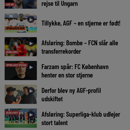
rejse til Ungarn
LIGE NU
►
Tillykke, AGF – en stjerne er født!
TIPSBLADETS DOM
Afsløring: Bombe – FCN slår alle
►
transferrekorder
EKSKLUSIVT
Farzam spår: FC København
TIPSBLADET SPECIAL
►
henter en stor stjerne
Derfor blev ny AGF-profil
►
udskiftet
Afsløring: Superliga-klub udlejer
EKSKLUSIVT
►
stort talent