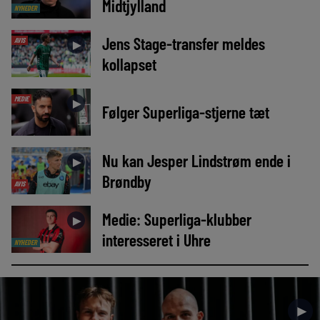
Midtjylland
NYHEDER
Jens Stage-transfer meldes
AVIS
►
kollapset
MEDIE
►
Følger Superliga-stjerne tæt
Nu kan Jesper Lindstrøm ende i
►
Brøndby
AVIS
Medie: Superliga-klubber
►
interesseret i Uhre
NYHEDER
►