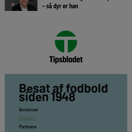
– så dyr er han
Besat af fodbold
siden 1948
Annoncer
Mediekit
Partnere