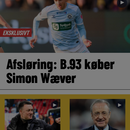
►
EKSKLUSIVT
Afsløring: B.93 køber
Simon Wæver
►
►