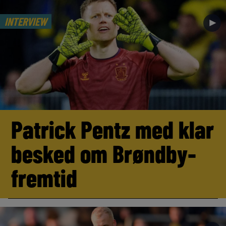
INTERVIEW
►
Patrick Pentz med klar
besked om Brøndby-
fremtid