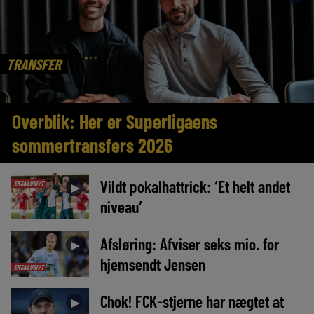
TRANSFER
Overblik: Her er Superligaens
sommertransfers 2026
Vildt pokalhattrick: ‘Et helt andet
EKSKLUSIVT
►
niveau’
Afsløring: Afviser seks mio. for
►
hjemsendt Jensen
EKSKLUSIVT
Chok! FCK-stjerne har nægtet at
►