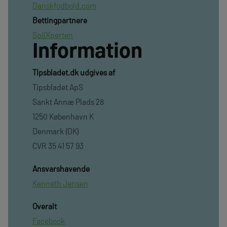
Danskfodbold.com
Bettingpartnere
SpilXperten
Information
TIpsbladet.dk udgives af
Tipsbladet ApS
Sankt Annæ Plads 28
1250 København K
Denmark (DK)
CVR 35 41 57 93
Ansvarshavende
Kenneth Jensen
Overalt
Facebook