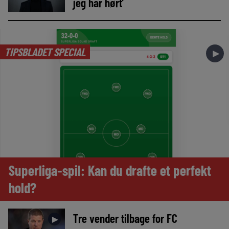
jeg har hørt’
TIPSBLADET SPECIAL
►
Superliga-spil: Kan du drafte et perfekt
hold?
Tre vender tilbage for FC
►