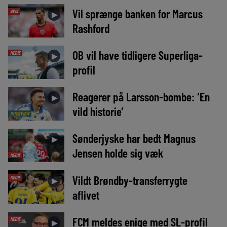
Vil sprænge banken for Marcus
AVIS
►
Rashford
OB vil have tidligere Superliga-
MEDIE
►
profil
Reagerer på Larsson-bombe: ‘En
►
vild historie’
INTERVIEW
Sønderjyske har bedt Magnus
►
Jensen holde sig væk
MEDIE
Vildt Brøndby-transferrygte
MEDIE
►
aflivet
FCM meldes enige med SL-profil
MEDIE
►