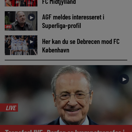
FC Midtjylland
AGF meldes interesseret i
►
Superliga-profil
AVIS
Her kan du se Debrecen mod FC
►
København
►
LIVE