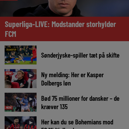
Superliga-LIVE: Modstander storhylder
FCM
TRANSFER
Sønderjyske-spiller tæt på skifte
Ny melding: Her er Kasper
MEDIE
►
Dolbergs løn
Bød 75 millioner for dansker – de
►
kræver 135
MEDIE
Her kan du se Bohemians mod
►