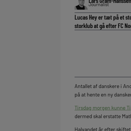
Lars Gram-Hansse
Journalist
Lucas Hey er tæt på et sto
storklub at gå efter FC N
Antallet af danskere i An
på at hente en ny dansker 
Tirsdag morgen kunne Tip
dermed skal erstatte Math
Halvandet år efter skiftet