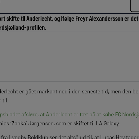
n
rt skifte til Anderlecht, og ifølge Freyr Alexandersson er det
ordsjælland-profilen.
derlecht er gået markant ned i den seneste tid, men den be
til.
sbladet afsløre, at Anderlecht er tæt på at købe FC Nords
ias ‘Zanka’ Jørgensen, som er skiftet til LA Galaxy.
 fra Lyngby Boldklub ser det altså ud til, at Lucas Hey tager