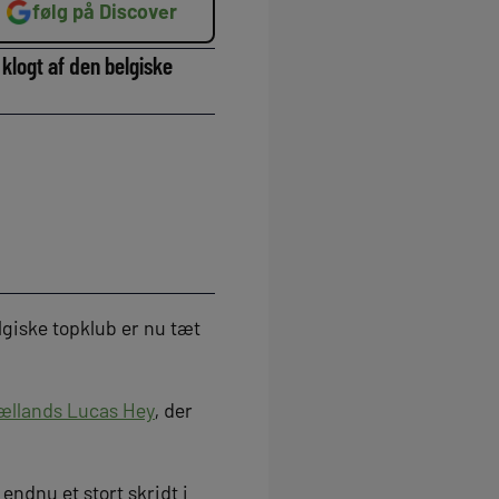
følg på Discover
 klogt af den belgiske
lgiske topklub er nu tæt
jællands Lucas Hey
, der
 endnu et stort skridt i