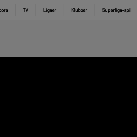
core
TV
Ligaer
Klubber
Superliga-spil