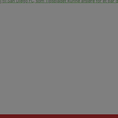
 til San Diego FC, som Tipsbladet kunne afsløre for et par 