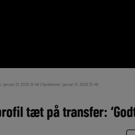
: januar 21, 2025 12:46 | Opdateret: januar 21, 2025 12:48
rofil tæt på transfer: ‘God