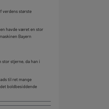
af verdens største
gen havde været en stor
l maskinen Bayern
 stor stjerne, da han i
ads til ret mange
i det boldbesiddende