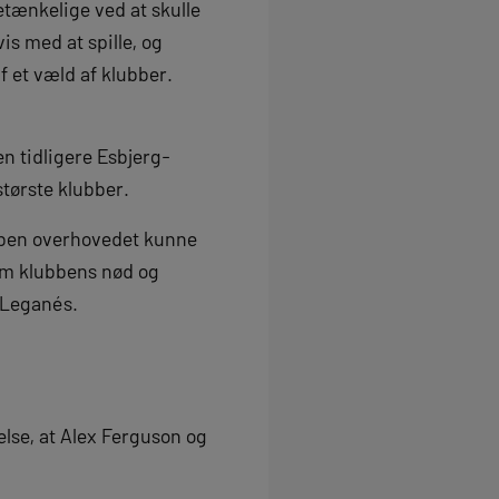
etænkelige ved at skulle
s med at spille, og
f et væld af klubber.
en tidligere Esbjerg-
største klubber.
ubben overhovedet kunne
 om klubbens nød og
 Leganés.
else, at Alex Ferguson og