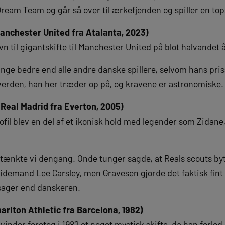
Dream Team og går så over til ærkefjenden og spiller en to
Manchester United fra Atalanta, 2023)
n til gigantskifte til Manchester United på blot halvandet å
ange bedre end alle andre danske spillere, selvom hans priss
 verden, han her træder op på, og kravene er astronomiske.
 Real Madrid fra Everton, 2005)
fil blev en del af et ikonisk hold med legender som Zidan
, tænkte vi dengang. Onde tunger sagde, at Reals scouts by
idemand Lee Carsley, men Gravesen gjorde det faktisk fint h
sager end danskeren.
harlton Athletic fra Barcelona, 1982)
-vinder foretog i 1982 et noget mystisk skifte, da han forlo