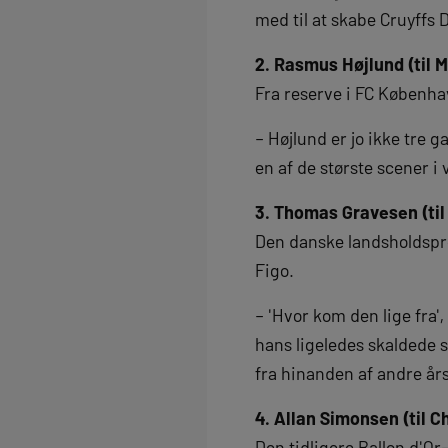
med til at skabe Cruyffs 
2. Rasmus Højlund (til 
Fra reserve i FC Københav
– Højlund er jo ikke tre g
en af de største scener i
3. Thomas Gravesen (til
Den danske landsholdspro
Figo.
– 'Hvor kom den lige fra'
hans ligeledes skaldede s
fra hinanden af andre år
4. Allan Simonsen (til C
Den tidligere Ballon d'Or