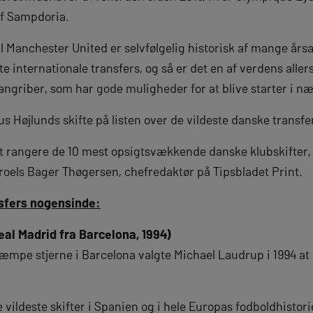
 af Sampdoria.
l Manchester United er selvfølgelig historisk af mange årsa
 internationale transfers, og så er det en af verdens aller
angriber, som har gode muligheder for at blive starter i 
 Højlunds skifte på listen over de vildeste danske transf
at rangere de 10 mest opsigtsvækkende danske klubskifter
Troels Bager Thøgersen, chefredaktør på Tipsbladet Print.
nsfers nogensinde:
Real Madrid fra Barcelona, 1994)
pe stjerne i Barcelona valgte Michael Laudrup i 1994 at ry
 de vildeste skifter i Spanien og i hele Europas fodboldhist