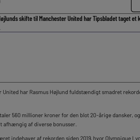
n
øjlunds skifte til Manchester United har Tipsbladet taget et 
.
er United har Rasmus Højlund fuldstændigt smadret rekord
aler 560 millioner kroner for den blot 20-årige dansker, o
 alt afhængig af diverse bonusser.
et indehaver af rekorden siden 2019, hvor Olympique Lyon