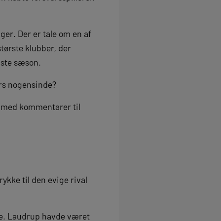
ger. Der er tale om en af
største klubber, der
næste sæson.
ers nogensinde?
, med kommentarer til
kke til den evige rival
orie. Laudrup havde været