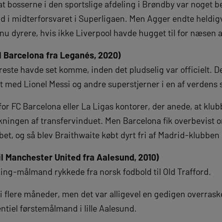
 at bosserne i den sportslige afdeling i Brøndby var noget b
 i midterforsvaret i Superligaen. Men Agger endte heldigvi
u dyrere, hvis ikke Liverpool havde hugget til for næsen a
il Barcelona fra Leganés, 2020)
reste havde set komme, inden det pludselig var officielt. D
t med Lionel Messi og andre superstjerner i en af verdens 
for FC Barcelona eller La Ligas kontorer, der anede, at kl
lukningen af transfervinduet. Men Barcelona fik overbevist
et, og så blev Braithwaite købt dyrt fri af Madrid-klubben
il Manchester United fra Aalesund, 2010)
ding-målmand rykkede fra norsk fodbold til Old Trafford.
i flere måneder, men det var alligevel en gedigen overrask
entiel førstemålmand i lille Aalesund.