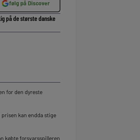
følg på Discover
kig på de største danske
en for den dyreste
g prisen kan endda stige
 købte forsvarsspilleren