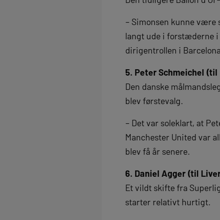
– Simonsen kunne være sk
langt ude i forstæderne i
dirigentrollen i Barcel
5. Peter Schmeichel (til
Den danske målmandslege
blev førstevalg.
– Det var soleklart, at P
Manchester United var all
blev få år senere.
6. Daniel Agger (til Liv
Et vildt skifte fra Supe
starter relativt hurtigt.