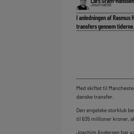
Lars Gram-Hansse
Journalist
I anledningen af Rasmus H
transfers gennem tiderne
Med skiftet til Manchest
danske transfer.
Den engelske storklub bet
til 635 millioner kroner,
Joachim Andersen har vær