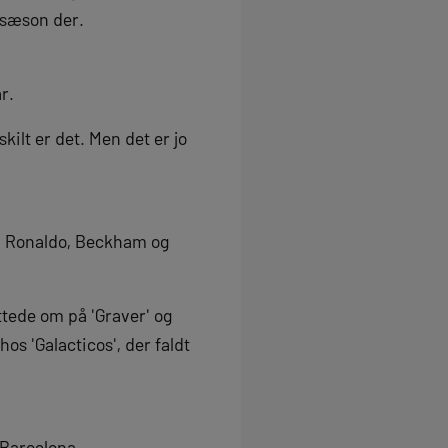
psæson der.
r.
kilt er det. Men det er jo
e, Ronaldo, Beckham og
ttede om på 'Graver' og
os 'Galacticos', der faldt
d Barcelona.