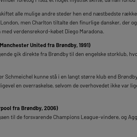
iftet alle mulige andre steder hen end næstbedste række i
 London, men Charlton tiltalte den finurlige dansker, der o
ona med verdensrekord-købet Diego Maradona.
 Manchester United fra Brøndby, 1991)
nde gik direkte fra Brøndby til den engelske storklub, h
eter Schmeichel kunne stå i en langt større klub end Brøndby
igevel en overraskelse, selvom de overhovedet ikke var lig
erpool fra Brøndby, 2006)
rligaen til de forsvarende Champions League-vindere, og Agg