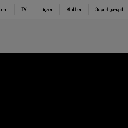
core
TV
Ligaer
Klubber
Superliga-spil