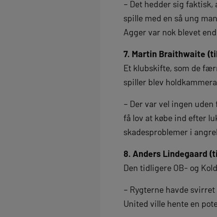
– Det hedder sig faktisk,
spille med en så ung mand
Agger var nok blevet endn
7. Martin Braithwaite (t
Et klubskifte, som de fær
spiller blev holdkammera
– Der var vel ingen uden 
få lov at købe ind efter 
skadesproblemer i angreb
8. Anders Lindegaard (t
Den tidligere OB- og Kol
– Rygterne havde svirret 
United ville hente en pot