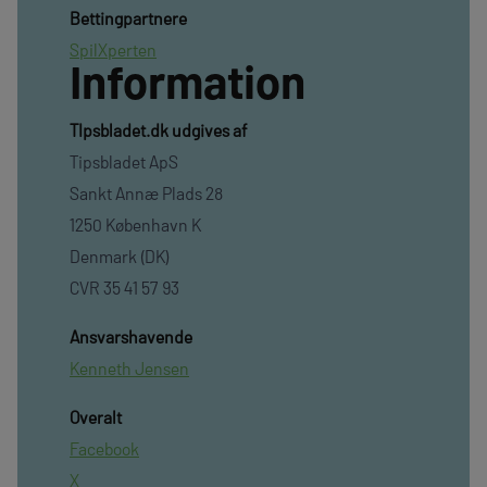
Bettingpartnere
SpilXperten
Information
TIpsbladet.dk udgives af
Tipsbladet ApS
Sankt Annæ Plads 28
1250 København K
Denmark (DK)
CVR 35 41 57 93
Ansvarshavende
Kenneth Jensen
Overalt
Facebook
X