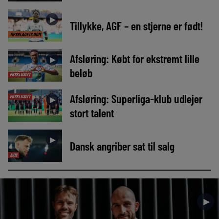
►
Tillykke, AGF – en stjerne er født!
TIPSBLADETS DOM
Afsløring: Købt for ekstremt lille
►
beløb
EKSKLUSIVT
Afsløring: Superliga-klub udlejer
EKSKLUSIVT
►
stort talent
►
Dansk angriber sat til salg
AVIS
►