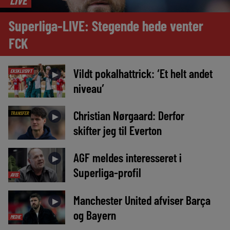
Superliga-LIVE: Stegende hede venter
FCK
Vildt pokalhattrick: ‘Et helt andet
EKSKLUSIVT
►
niveau’
Christian Nørgaard: Derfor
TRANSFER
►
skifter jeg til Everton
AGF meldes interesseret i
►
Superliga-profil
AVIS
Manchester United afviser Barça
►
og Bayern
MEDIE