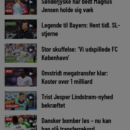
Sønderjyske har bedt Magnus
►
Jensen holde sig væk
MEDIE
Legende til Bayern: Hent tidl. SL-
NYHEDER
►
stjerne
Stor skuffelse: ‘Vi udspillede FC
►
København’
NYHEDER
Omstridt megatransfer klar:
MEDIE
►
Koster over 1 milliard
Trist Jesper Lindstrøm-nyhed
►
bekræftet
EKSKLUSIVT
Dansker bomber løs – nu kan
MEDIE
►
han slå transferrekord