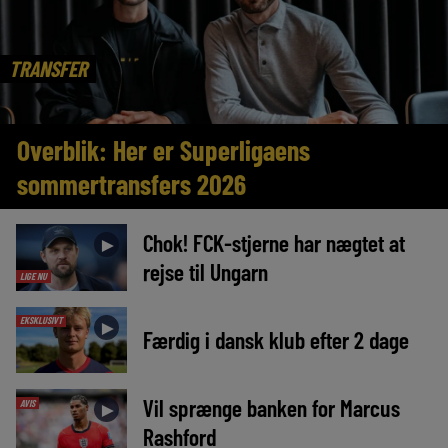
TRANSFER
Overblik: Her er Superligaens
sommertransfers 2026
Chok! FCK-stjerne har nægtet at
►
rejse til Ungarn
LIGE NU
EKSKLUSIVT
►
Færdig i dansk klub efter 2 dage
Vil sprænge banken for Marcus
AVIS
►
Rashford