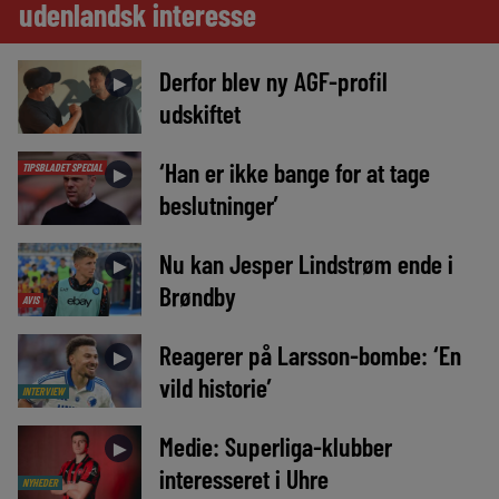
udenlandsk interesse
Derfor blev ny AGF-profil
►
udskiftet
‘Han er ikke bange for at tage
TIPSBLADET SPECIAL
►
beslutninger’
Nu kan Jesper Lindstrøm ende i
►
Brøndby
AVIS
Reagerer på Larsson-bombe: ‘En
►
vild historie’
INTERVIEW
Medie: Superliga-klubber
►
interesseret i Uhre
NYHEDER