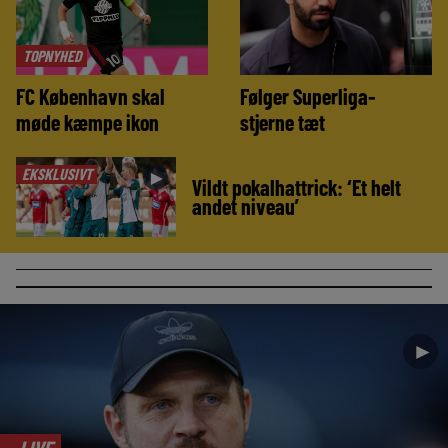
TOPNYHED
FC København skal
Følger Superliga-
møde kæmpe ikon
stjerne tæt
EKSKLUSIVT
►
Vildt pokalhattrick: ‘Et helt
andet niveau’
►
LIVE