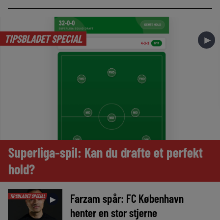
TIPSBLADET SPECIAL
►
Superliga-spil: Kan du drafte et perfekt
hold?
Farzam spår: FC København
TIPSBLADET SPECIAL
►
henter en stor stjerne