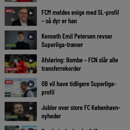
FCM meldes enige med SL-profil
MEDIE
►
– så dyr er han
Kenneth Emil Petersen revser
►
Superliga-træner
NYHEDER
Afsløring: Bombe – FCN slår alle
►
transferrekorder
EKSKLUSIVT
OB vil have tidligere Superliga-
MEDIE
►
profil
Jubler over store FC København-
►
nyheder
INTERVIEW