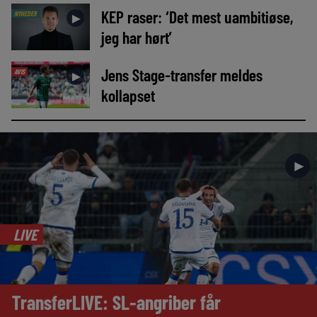
KEP raser: ‘Det mest uambitiøse,
NYHEDER
►
jeg har hørt’
Jens Stage-transfer meldes
AVIS
►
kollapset
►
LIVE
TransferLIVE: SL-angriber får