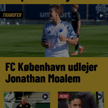
TRANSFER
►
FC København udlejer
Jonathan Moalem
MEDIE
►
►