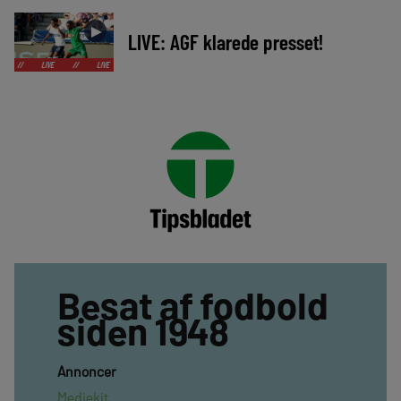
►
LIVE: AGF klarede presset!
//
LIVE
//
LIVE
//
LIVE
//
LIVE
//
LIVE
//
LIVE
//
LIVE
Besat af fodbold
siden 1948
Annoncer
Mediekit