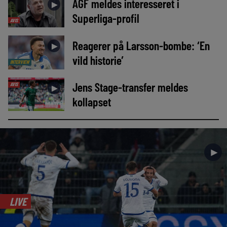
AGF meldes interesseret i
►
Superliga-profil
AVIS
Reagerer på Larsson-bombe: ‘En
►
vild historie’
INTERVIEW
Jens Stage-transfer meldes
AVIS
►
kollapset
►
LIVE