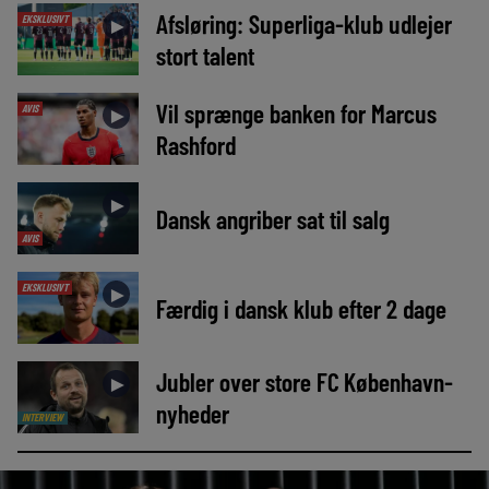
Afsløring: Superliga-klub udlejer
EKSKLUSIVT
►
stort talent
Vil sprænge banken for Marcus
AVIS
►
Rashford
►
Dansk angriber sat til salg
AVIS
EKSKLUSIVT
►
Færdig i dansk klub efter 2 dage
Jubler over store FC København-
►
nyheder
INTERVIEW