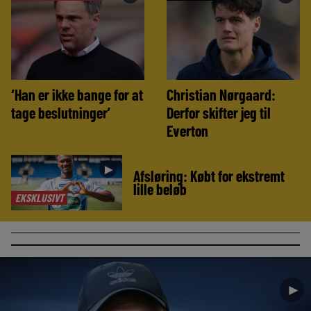
‘Han er ikke bange for at
Christian Nørgaard:
tage beslutninger’
Derfor skifter jeg til
Everton
►
Afsløring: Købt for ekstremt
lille beløb
EKSKLUSIVT
►