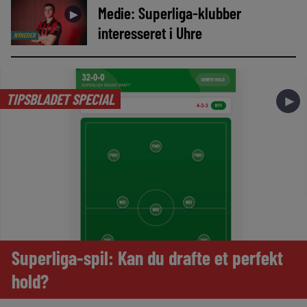
Medie: Superliga-klubber
►
interesseret i Uhre
NYHEDER
TIPSBLADET SPECIAL
►
Superliga-spil: Kan du drafte et perfekt
hold?