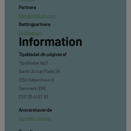
Partnere
Danskfodbold.com
Bettingpartnere
SpilXperten
Information
TIpsbladet.dk udgives af
Tipsbladet ApS
Sankt Annæ Plads 28
1250 København K
Denmark (DK)
CVR 35 41 57 93
Ansvarshavende
Kenneth Jensen