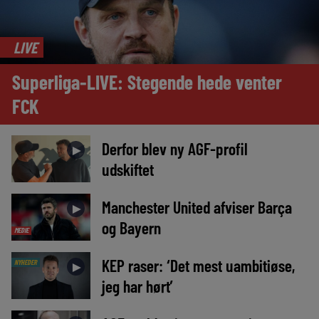
LIVE
Superliga-LIVE: Stegende hede venter
FCK
Derfor blev ny AGF-profil
►
udskiftet
Manchester United afviser Barça
►
og Bayern
MEDIE
KEP raser: ‘Det mest uambitiøse,
NYHEDER
►
jeg har hørt’