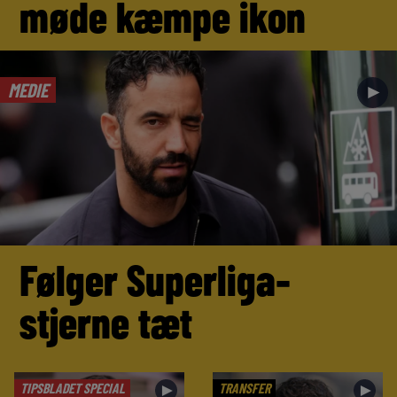
møde kæmpe ikon
MEDIE
►
Følger Superliga-
stjerne tæt
TIPSBLADET SPECIAL
TRANSFER
►
►