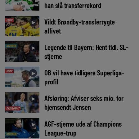
han slå transferrekord
Vildt Brøndby-transferrygte
MEDIE
►
aflivet
Legende til Bayern: Hent tidl. SL-
NYHEDER
►
stjerne
OB vil have tidligere Superliga-
MEDIE
►
profil
Afsløring: Afviser seks mio. for
►
hjemsendt Jensen
EKSKLUSIVT
AGF-stjerne ude af Champions
►
League-trup
NYHEDER