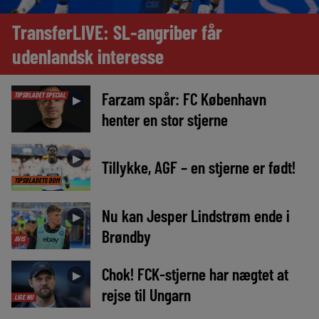
TransferLIVE: SL-angriber får
udenlandsk interesse
Farzam spår: FC København
TIPSBLADET SPECIAL
►
henter en stor stjerne
►
Tillykke, AGF – en stjerne er født!
TIPSBLADETS DOM
Nu kan Jesper Lindstrøm ende i
►
Brøndby
AVIS
Chok! FCK-stjerne har nægtet at
►
rejse til Ungarn
LIGE NU