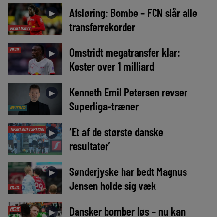
Afsløring: Bombe – FCN slår alle
►
transferrekorder
EKSKLUSIVT
Omstridt megatransfer klar:
MEDIE
►
Koster over 1 milliard
Kenneth Emil Petersen revser
►
Superliga-træner
NYHEDER
‘Et af de største danske
TIPSBLADET SPECIAL
►
resultater’
Sønderjyske har bedt Magnus
►
Jensen holde sig væk
MEDIE
Dansker bomber løs – nu kan
MEDIE
►