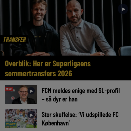
►
TRANSFER
Overblik: Her er Superligaens
sommertransfers 2026
FCM meldes enige med SL-profil
MEDIE
►
– så dyr er han
Stor skuffelse: ‘Vi udspillede FC
►
København’
NYHEDER