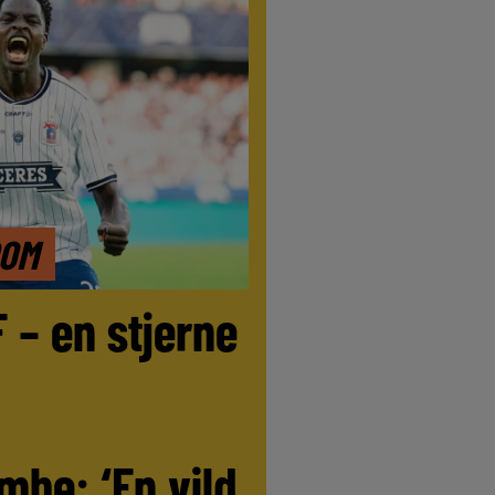
DOM
F – en stjerne
be: ‘En vild