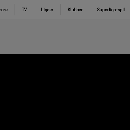
core
TV
Ligaer
Klubber
Superliga-spil