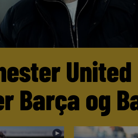
ester United
er Barça og B
►