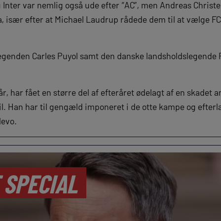
nter var nemlig også ude efter “AC”, men Andreas Christe
, især efter at Michael Laudrup rådede dem til at vælge FC
egenden Carles Puyol samt den danske landsholdslegende
, har fået en større del af efteråret ødelagt af en skadet a
til. Han har til gengæld imponeret i de otte kampe og efterla
levo.
 SPECIAL