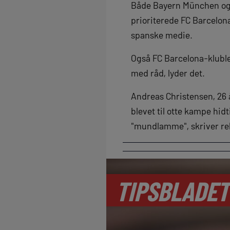
Både Bayern München og I
prioriterede FC Barcelona
spanske medie.
Også FC Barcelona-klubl
med råd, lyder det.
Andreas Christensen, 26 år
blevet til otte kampe hid
"mundlamme", skriver re
TIPSBLADET