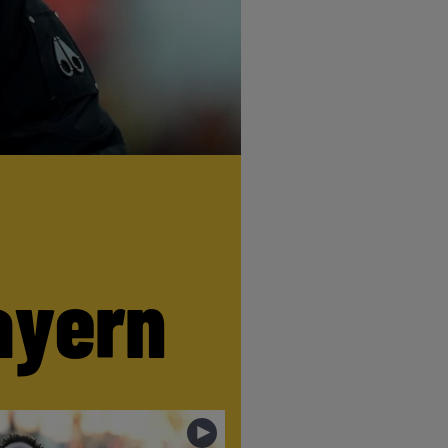
ayern
►