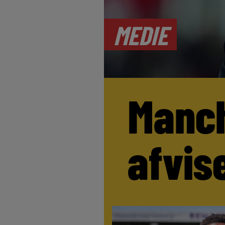
MEDIE
Manch
afvis