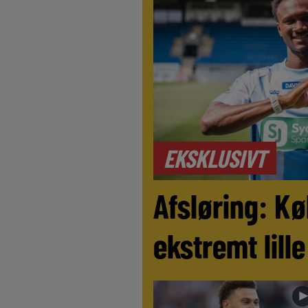
EKSKLUSIVT
Afsløring: Kø
ekstremt lill