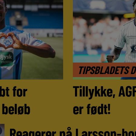
TIPSBLADETS 
bt for
Tillykke, AG
e beløb
er født!
Reagerer på Larsson-bom
►