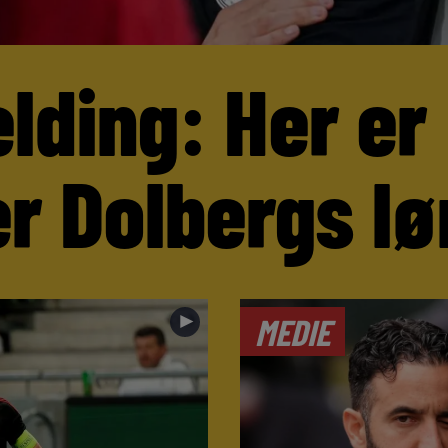
lding: Her er
r Dolbergs lø
►
MEDIE