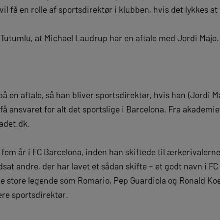
l få en rolle af sportsdirektør i klubben, hvis det lykkes a
utumlu, at Michael Laudrup har en aftale med Jordi Majo.
å en aftale, så han bliver sportsdirektør, hvis han (Jordi Ma
å ansvaret for alt det sportslige i Barcelona. Fra akademiet 
adet.dk.
fem år i FC Barcelona, inden han skiftede til ærkerivalern
at andre, der har lavet et sådan skifte – et godt navn i F
gle store legende som Romario, Pep Guardiola og Ronald K
ere sportsdirektør.