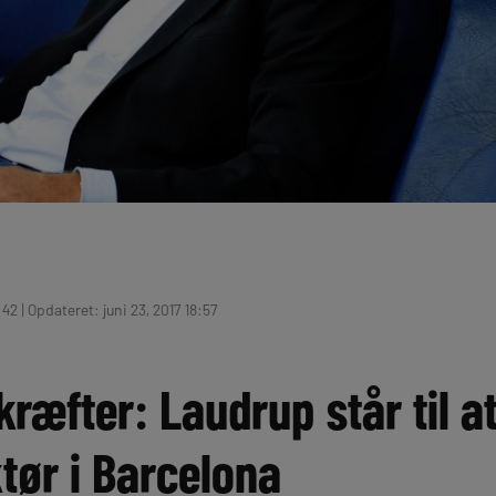
:42 | Opdateret: juni 23, 2017 18:57
ræfter: Laudrup står til at
tør i Barcelona