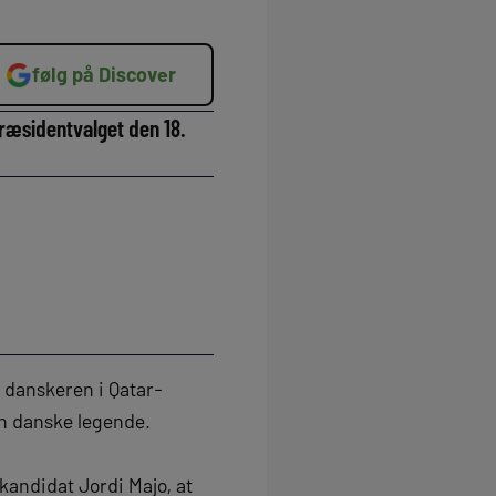
følg på Discover
præsidentvalget den 18.
 danskeren i Qatar-
en danske legende.
 kandidat Jordi Majo, at