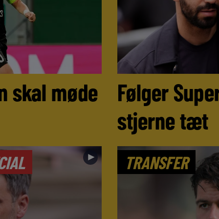
n skal møde
Følger Super
stjerne tæt
►
CIAL
TRANSFER