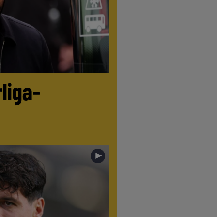
liga-
►