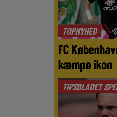
TOPNYHED
FC Københav
kæmpe ikon
TIPSBLADET SPE