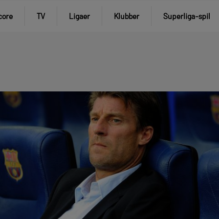
core
TV
Ligaer
Klubber
Superliga-spil