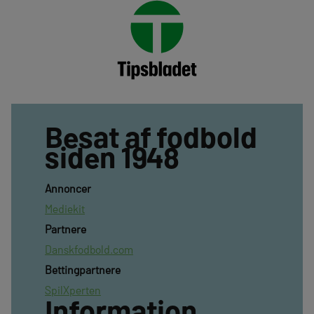
Besat af fodbold
siden 1948
Annoncer
Mediekit
Partnere
Danskfodbold.com
Bettingpartnere
SpilXperten
Information