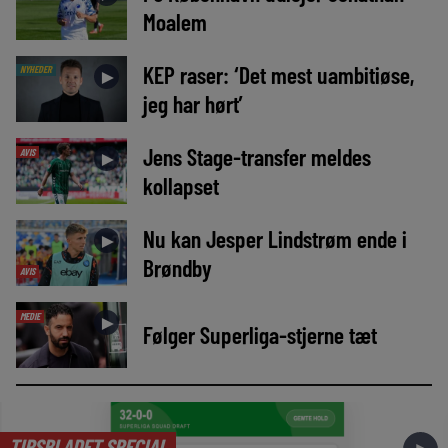
Moalem
KEP raser: ‘Det mest uambitiøse,
NYHEDER
►
jeg har hørt’
Jens Stage-transfer meldes
AVIS
►
kollapset
Nu kan Jesper Lindstrøm ende i
►
Brøndby
AVIS
MEDIE
►
Følger Superliga-stjerne tæt
TIPSBLADET SPECIAL