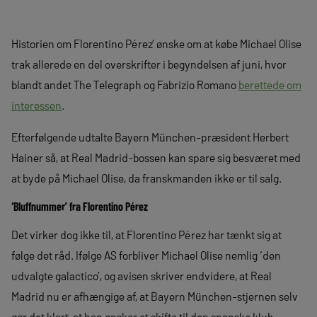
Historien om Florentino Pérez’ ønske om at købe Michael Olise
trak allerede en del overskrifter i begyndelsen af juni, hvor
blandt andet The Telegraph og Fabrizio Romano
berettede om
interessen
.
Efterfølgende udtalte Bayern München-præsident Herbert
Hainer så, at Real Madrid-bossen kan spare sig besværet med
at byde på Michael Olise, da franskmanden ikke er til salg.
‘Bluffnummer’ fra Florentino Pérez
Det virker dog ikke til, at Florentino Pérez har tænkt sig at
følge det råd. Ifølge AS forbliver Michael Olise nemlig ‘den
udvalgte galactico’, og avisen skriver endvidere, at Real
Madrid nu er afhængige af, at Bayern München-stjernen selv
gør det klart, at han ønsker et skifte til den spanske klub.