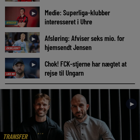
Medie: Superliga-klubber
►
interesseret i Uhre
NYHEDER
Afsløring: Afviser seks mio. for
►
hjemsendt Jensen
EKSKLUSIVT
Chok! FCK-stjerne har nægtet at
►
rejse til Ungarn
LIGE NU
►
TRANSFER