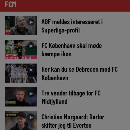
FCM
AGF meldes interesseret i
►
Superliga-profil
AVIS
FC København skal møde
►
kæmpe ikon
TOPNYHED
Her kan du se Debrecen mod FC
►
København
Tre vender tilbage for FC
►
Midtjylland
NYHEDER
Christian Nørgaard: Derfor
TRANSFER
►
skifter jeg til Everton