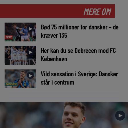
MERE OM
Bød 75 millioner for dansker – de
►
kræver 135
MEDIE
Her kan du se Debrecen mod FC
►
København
Vild sensation i Sverige: Dansker
►
står i centrum
INTERVIEW
►