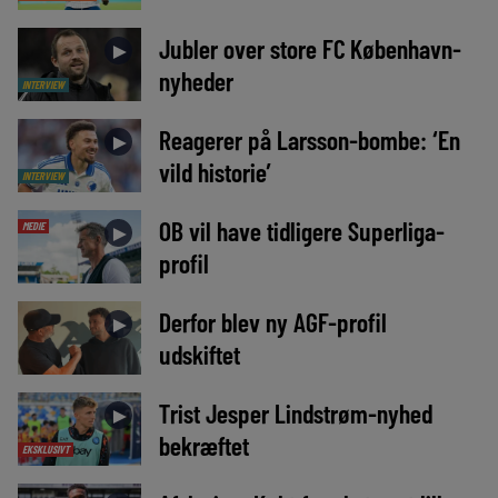
Jubler over store FC København-
►
nyheder
INTERVIEW
Reagerer på Larsson-bombe: ‘En
►
vild historie’
INTERVIEW
OB vil have tidligere Superliga-
MEDIE
►
profil
Derfor blev ny AGF-profil
►
udskiftet
Trist Jesper Lindstrøm-nyhed
►
bekræftet
EKSKLUSIVT