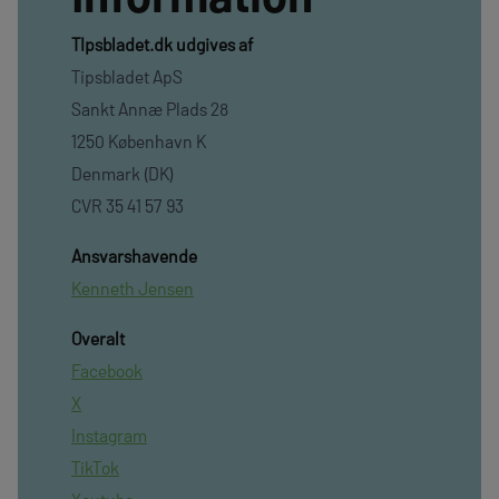
TIpsbladet.dk udgives af
Tipsbladet ApS
Sankt Annæ Plads 28
1250 København K
Denmark (DK)
CVR 35 41 57 93
Ansvarshavende
Kenneth Jensen
Overalt
Facebook
X
Instagram
TikTok