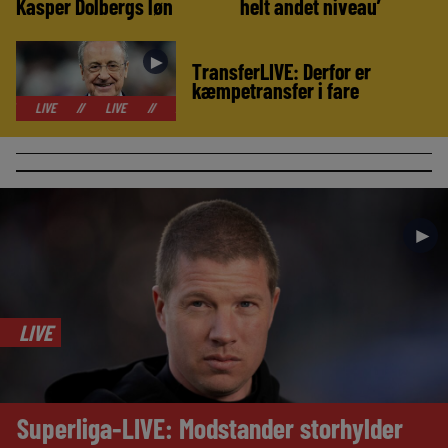
Kasper Dolbergs løn
helt andet niveau’
►
TransferLIVE: Derfor er
kæmpetransfer i fare
//
LIVE
//
LIVE
//
LIVE
//
LIVE
//
LIVE
//
LIVE
//
►
LIVE
Superliga-LIVE: Modstander storhylder