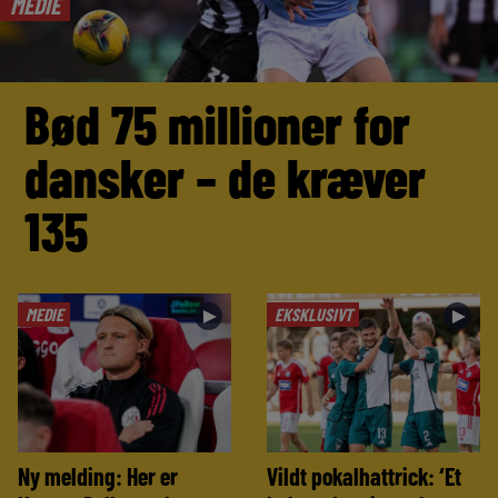
MEDIE
Bød 75 millioner for
dansker – de kræver
135
MEDIE
EKSKLUSIVT
►
►
Ny melding: Her er
Vildt pokalhattrick: ‘Et