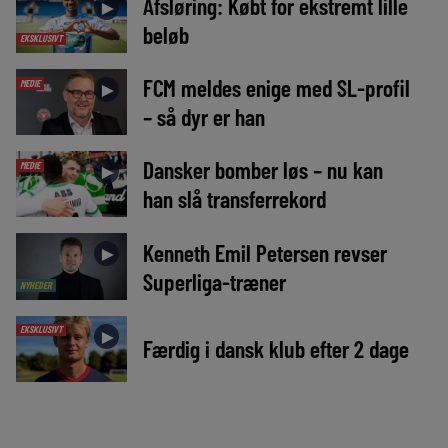
Afsløring: Købt for ekstremt lille
►
beløb
EKSKLUSIVT
FCM meldes enige med SL-profil
MEDIE
►
– så dyr er han
Dansker bomber løs – nu kan
MEDIE
►
han slå transferrekord
Kenneth Emil Petersen revser
►
Superliga-træner
NYHEDER
EKSKLUSIVT
►
Færdig i dansk klub efter 2 dage