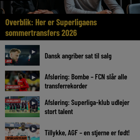
Overblik: Her er Superligaens
sommertransfers 2026
►
Dansk angriber sat til salg
AVIS
Afsløring: Bombe – FCN slår alle
►
transferrekorder
EKSKLUSIVT
Afsløring: Superliga-klub udlejer
EKSKLUSIVT
►
stort talent
►
Tillykke, AGF – en stjerne er født!
TIPSBLADETS DOM