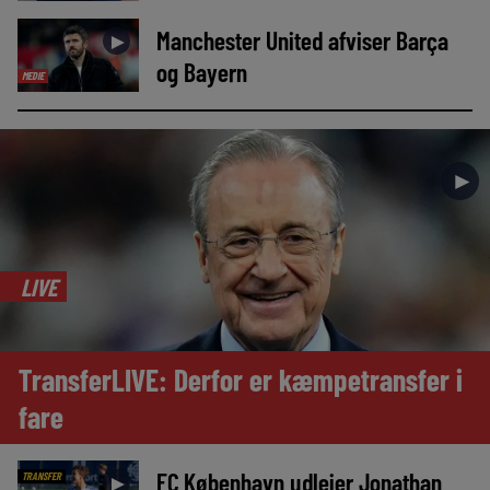
Manchester United afviser Barça
►
og Bayern
MEDIE
►
LIVE
TransferLIVE: Derfor er kæmpetransfer i
fare
FC København udlejer Jonathan
TRANSFER
►