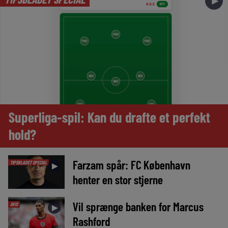
►
Superliga-spil: Kan du drafte et perfekt
hold?
Farzam spår: FC København
TIPSBLADET SPECIAL
►
henter en stor stjerne
Vil sprænge banken for Marcus
AVIS
►
Rashford