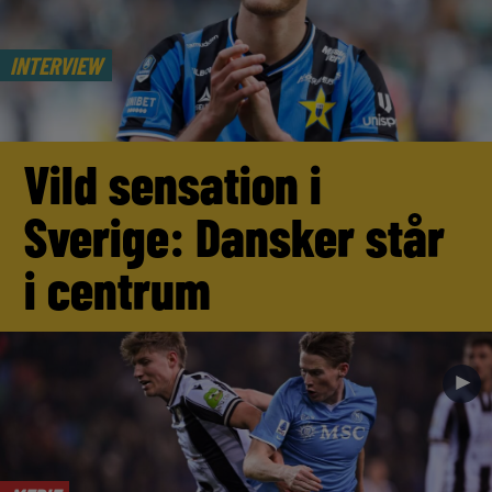
INTERVIEW
Vild sensation i
Sverige: Dansker står
i centrum
►