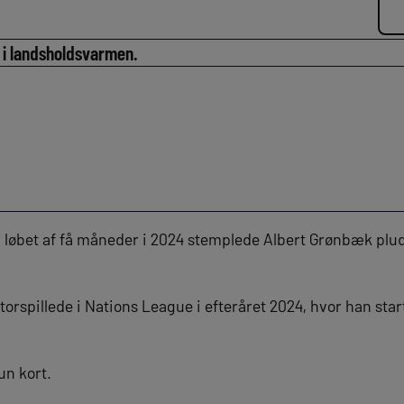
 i landsholdsvarmen.
I løbet af få måneder i 2024 stemplede Albert Grønbæk plud
torspillede i Nations League i efteråret 2024, hvor han start
n kort.