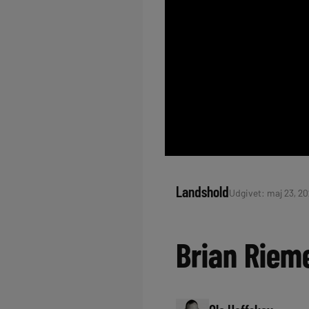
Landshold
Udgivet: maj 23, 20
Brian Rieme