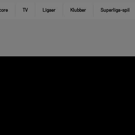
core
TV
Ligaer
Klubber
Superliga-spil