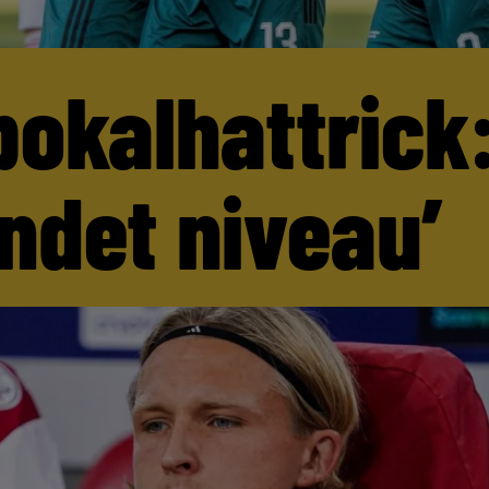
pokalhattrick:
andet niveau’