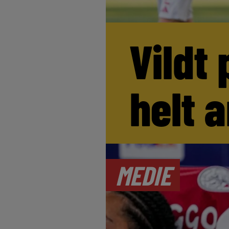
Vildt 
helt 
MEDIE