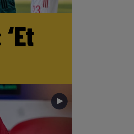
 ‘Et
►