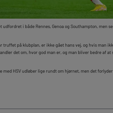
 udfordret i både Rennes, Genoa og Southampton, men ser a
 truffet på klubplan, er ikke gået hans vej, og hvis man ikke
handler det om, hvor god man er, og man bliver bedre af at s
e med HSV udløber lige rundt om hjørnet, men det forlyder,