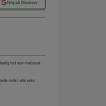
følg på Discover
selig ind som national
ede inde i alle seks