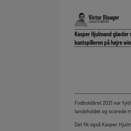
Victor Risager
Journalist
Kasper Hjulmand glæder si
kantspilleren på højre wi
Fodboldåret 2021 var fy
landsholdet og scorede m
Det fik også Kasper Hjulm