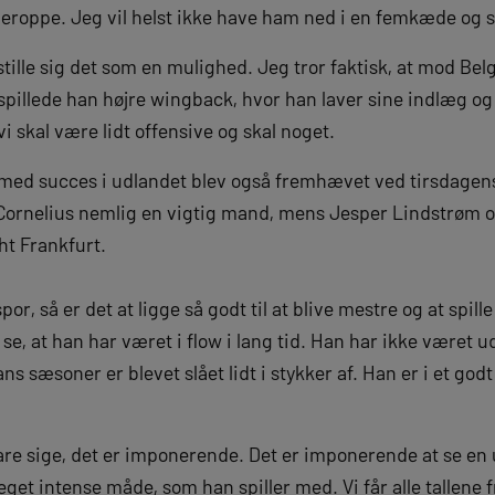
deroppe. Jeg vil helst ikke have ham ned i en femkæde og 
lle sig det som en mulighed. Jeg tror faktisk, at mod Belgie
 spillede han højre wingback, hvor han laver sine indlæg og 
i skal være lidt offensive og skal noget.
 med succes i udlandet blev også fremhævet ved tirsdagens
ornelius nemlig en vigtig mand, mens Jesper Lindstrøm ogs
ht Frankfurt.
r, så er det at ligge så godt til at blive mestre og at spille
t se, at han har været i flow i lang tid. Han har ikke være
ns sæsoner er blevet slået lidt i stykker af. Han er i et god
e sige, det er imponerende. Det er imponerende at se en u
et intense måde, som han spiller med. Vi får alle tallene 