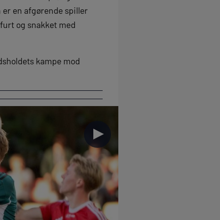
n er en afgørende spiller
kfurt og snakket med
andsholdets kampe mod
►