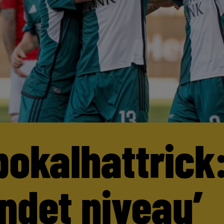
pokalhattrick:
andet niveau’