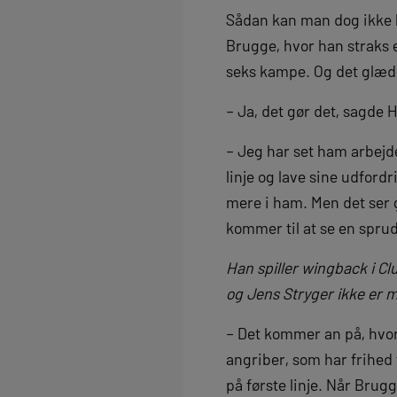
Sådan kan man dog ikke l
Brugge, hvor han straks 
seks kampe. Og det glæ
– Ja, det gør det, sagde
– Jeg har set ham arbejde
linje og lave sine udford
mere i ham. Men det ser go
kommer til at se en spru
Han spiller wingback i C
og Jens Stryger ikke er 
– Det kommer an på, hvor
angriber, som har frihed t
på første linje. Når Brug