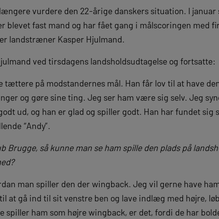
ængere vurdere den 22-årige danskers situation. I januar s
er blevet fast mand og har fået gang i målscoringen med fir
der landstræner Kasper Hjulmand.
 Hjulmand ved tirsdagens landsholdsudtagelse og fortsatte:
 tættere på modstandernes mål. Han får lov til at have den
ringer og gøre sine ting. Jeg ser ham være sig selv. Jeg syn
dt ud, og han er glad og spiller godt. Han har fundet sig sel
dlende “Andy”.
lub Brugge, så kunne man se ham spille den plads på landsh
med?
dan man spiller den der wingback. Jeg vil gerne have ham 
il at gå ind til sit venstre ben og lave indlæg med højre, l
ge spiller ham som højre wingback, er det, fordi de har bo