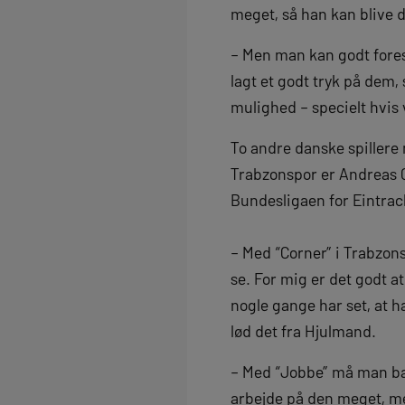
meget, så han kan blive 
– Men man kan godt foresti
lagt et godt tryk på dem,
mulighed – specielt hvis v
To andre danske spillere
Trabzonspor er Andreas C
Bundesligaen for Eintrac
– Med “Corner” i Trabzonspo
se. For mig er det godt a
nogle gange har set, at ha
lød det fra Hjulmand.
– Med “Jobbe” må man bar
arbejde på den meget, meg