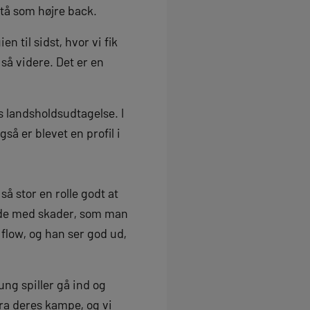
stå som højre back.
n til sidst, hvor vi fik
så videre. Det er en
 landsholdsudtagelse. I
å er blevet en profil i
 så stor en rolle godt at
t ude med skader, som man
t flow, og han ser god ud,
ng spiller gå ind og
fra deres kampe, og vi