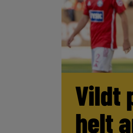
Vildt 
helt 