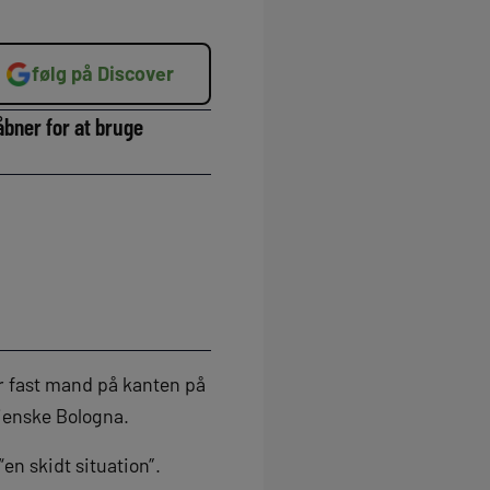
følg på Discover
åbner for at bruge
r fast mand på kanten på
lienske Bologna.
en skidt situation”.