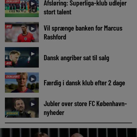
Afsløring: Superliga-klub udlejer
EKSKLUSIVT
►
stort talent
Vil sprænge banken for Marcus
AVIS
►
Rashford
►
Dansk angriber sat til salg
AVIS
EKSKLUSIVT
►
Færdig i dansk klub efter 2 dage
Jubler over store FC København-
►
nyheder
INTERVIEW