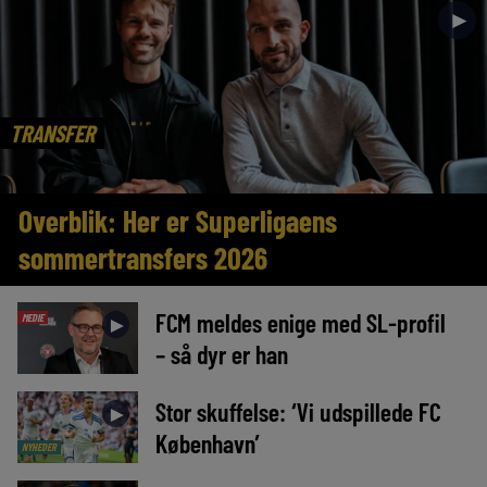
►
TRANSFER
Overblik: Her er Superligaens
sommertransfers 2026
FCM meldes enige med SL-profil
MEDIE
►
– så dyr er han
Stor skuffelse: ‘Vi udspillede FC
►
København’
NYHEDER