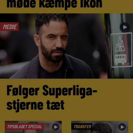
møde kæmpe ikon
MEDIE
►
Følger Superliga-
stjerne tæt
TIPSBLADET SPECIAL
TRANSFER
►
►