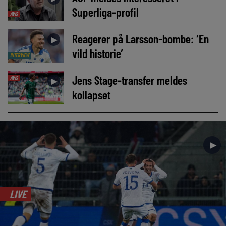
Superliga-profil
AVIS
Reagerer på Larsson-bombe: ‘En
►
vild historie’
INTERVIEW
Jens Stage-transfer meldes
AVIS
►
kollapset
►
LIVE