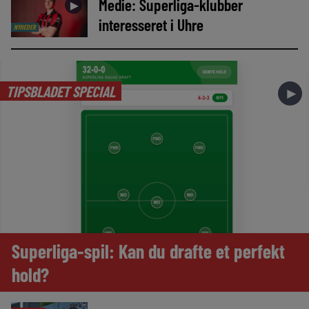
Medie: Superliga-klubber
►
interesseret i Uhre
NYHEDER
TIPSBLADET SPECIAL
►
Superliga-spil: Kan du drafte et perfekt
hold?