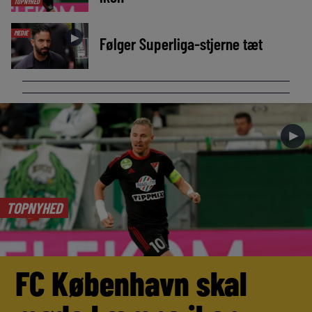
TOPNYHED
MEDIE
►
Følger Superliga-stjerne tæt
►
TOPNYHED
FC København skal