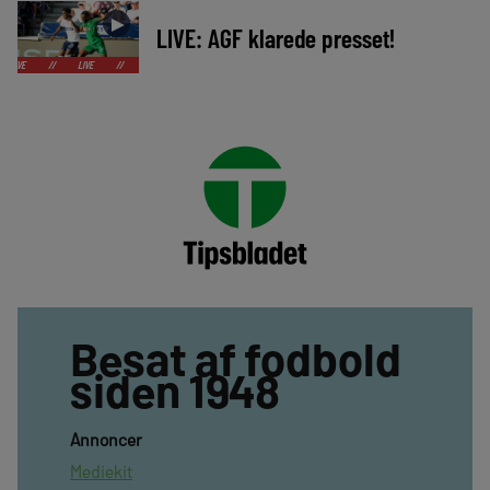
►
LIVE: AGF klarede presset!
LIVE
//
LIVE
//
LIVE
//
LIVE
//
LIVE
//
LIVE
//
LIVE
//
Besat af fodbold
siden 1948
Annoncer
Mediekit