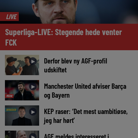
LIVE
Superliga-LIVE: Stegende hede venter
FCK
Derfor blev ny AGF-profil
►
udskiftet
Manchester United afviser Barça
►
og Bayern
MEDIE
KEP raser: ‘Det mest uambitiøse,
NYHEDER
►
jeg har hørt’
AGF meldes interesseret i
►