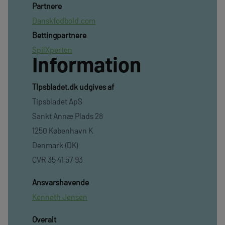
Partnere
Danskfodbold.com
Bettingpartnere
SpilXperten
Information
TIpsbladet.dk udgives af
Tipsbladet ApS
Sankt Annæ Plads 28
1250 København K
Denmark (DK)
CVR 35 41 57 93
Ansvarshavende
Kenneth Jensen
Overalt