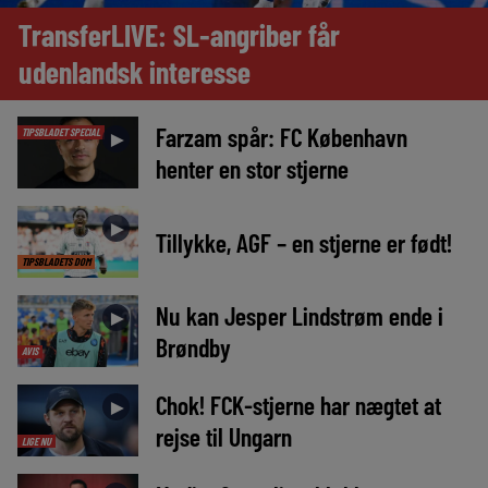
TransferLIVE: SL-angriber får
udenlandsk interesse
Farzam spår: FC København
TIPSBLADET SPECIAL
►
henter en stor stjerne
►
Tillykke, AGF – en stjerne er født!
TIPSBLADETS DOM
Nu kan Jesper Lindstrøm ende i
►
Brøndby
AVIS
Chok! FCK-stjerne har nægtet at
►
rejse til Ungarn
LIGE NU