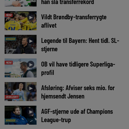
han slå transferrekord
Vildt Brøndby-transferrygte
MEDIE
►
aflivet
Legende til Bayern: Hent tidl. SL-
NYHEDER
►
stjerne
OB vil have tidligere Superliga-
MEDIE
►
profil
Afsløring: Afviser seks mio. for
►
hjemsendt Jensen
EKSKLUSIVT
AGF-stjerne ude af Champions
►
League-trup
NYHEDER