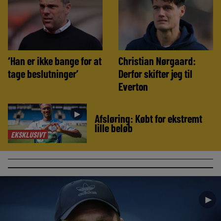
‘Han er ikke bange for at
Christian Nørgaard:
tage beslutninger’
Derfor skifter jeg til
Everton
►
Afsløring: Købt for ekstremt
lille beløb
EKSKLUSIVT
►