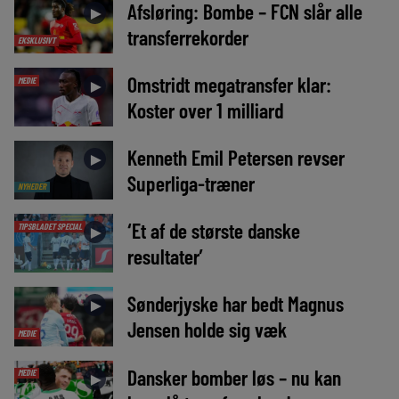
Afsløring: Bombe – FCN slår alle
►
transferrekorder
EKSKLUSIVT
Omstridt megatransfer klar:
MEDIE
►
Koster over 1 milliard
Kenneth Emil Petersen revser
►
Superliga-træner
NYHEDER
‘Et af de største danske
TIPSBLADET SPECIAL
►
resultater’
Sønderjyske har bedt Magnus
►
Jensen holde sig væk
MEDIE
Dansker bomber løs – nu kan
MEDIE
►