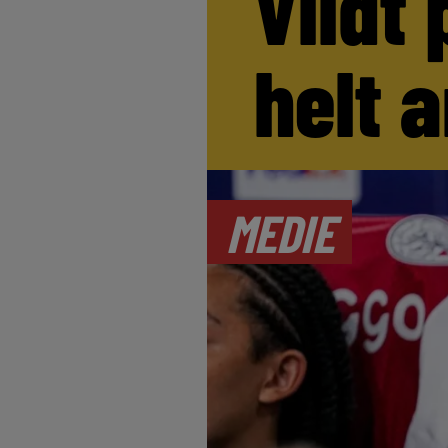
Vildt 
helt 
MEDIE