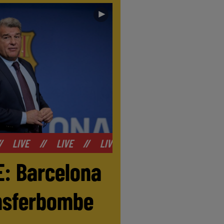
►
IVE
//
LIVE
//
LIVE
//
LIVE
//
LIVE
//
LIV
E: Barcelona
ansferbombe