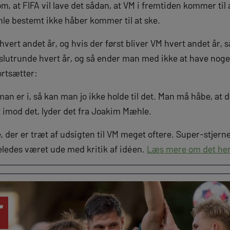
m, at FIFA vil lave det sådan, at VM i fremtiden kommer til 
hle bestemt ikke håber kommer til at ske.
hvert andet år, og hvis der først bliver VM hvert andet år, 
r slutrunde hvert år, og så ender man med ikke at have nog
ortsætter:
an er i, så kan man jo ikke holde til det. Man må håbe, at d
 imod det, lyder det fra Joakim Mæhle.
, der er træt af udsigten til VM meget oftere. Super-stje
eledes været ude med kritik af idéen.
Læs mere om det her