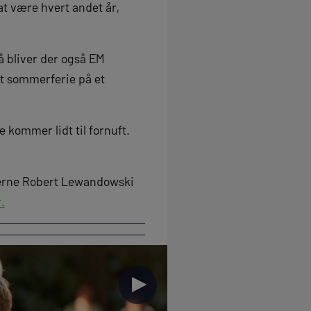
at være hvert andet år,
så bliver der også EM
et sommerferie på et
e kommer lidt til fornuft.
rnerne Robert Lewandowski
.
►