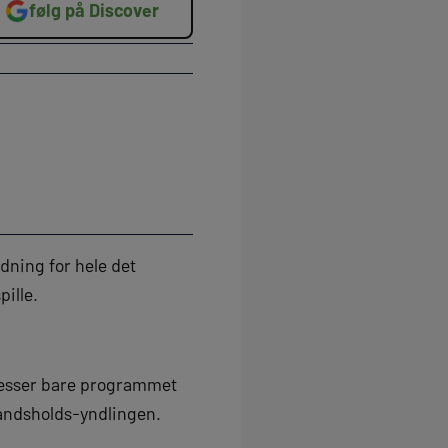
følg på Discover
dning for hele det
pille.
presser bare programmet
 landsholds-yndlingen.