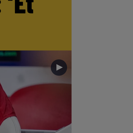
 ‘Et
►