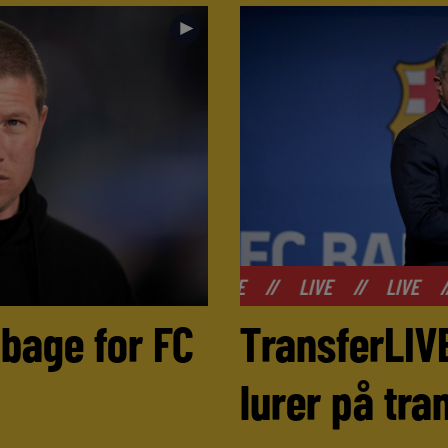
►
//
LIVE
//
LIVE
//
LIVE
//
LIVE
//
L
lbage for FC
TransferLIV
lurer på tr