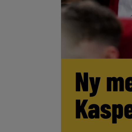
Ny me
Kaspe