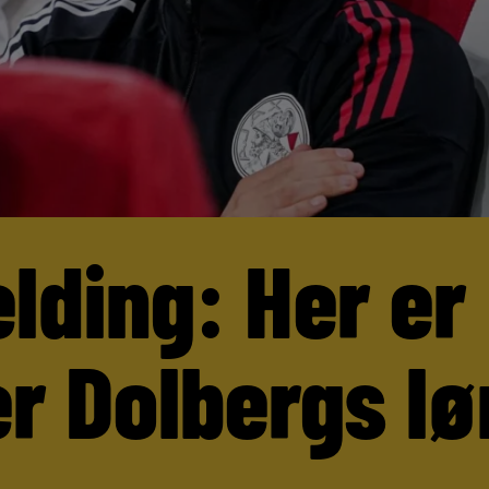
lding: Her er
r Dolbergs lø