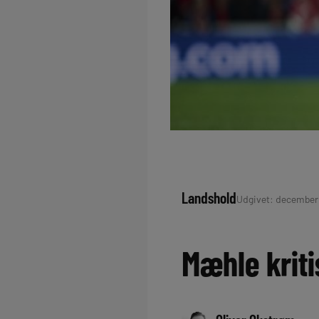
Landshold
Udgivet: december 3
Mæhle kriti