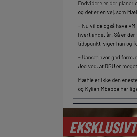
Endvidere er der planer o
og det er en vej, som Mæ
– Nu vil de også have VM 
hvert andet år. Så er de
tidspunkt, siger han og f
– Uanset hvor god form, m
Jeg ved, at DBU er meget
Mæhle er ikke den eneste
og Kylian Mbappe har lig
EKSKLUSIVT