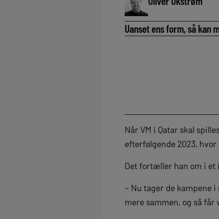
Oliver Okstrøm
Uanset ens form, så kan m
Når VM i Qatar skal spill
efterfølgende 2023, hvor 
Det fortæller han om i et
– Nu tager de kampene i 
mere sammen, og så får vi