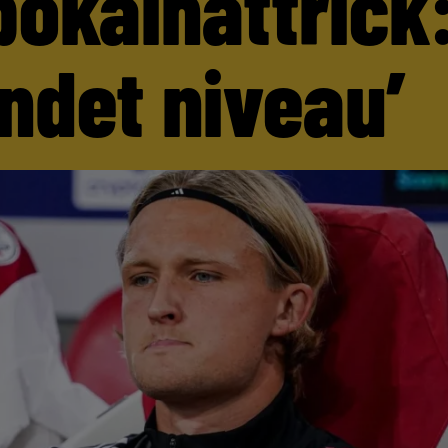
pokalhattrick:
andet niveau’