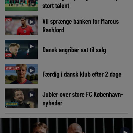
stort talent
Vil sprænge banken for Marcus
AVIS
►
Rashford
►
Dansk angriber sat til salg
AVIS
EKSKLUSIVT
►
Færdig i dansk klub efter 2 dage
Jubler over store FC København-
►
nyheder
INTERVIEW
►