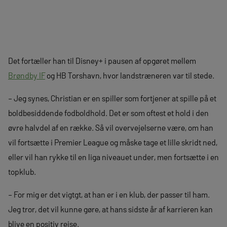
Det fortæller han til Disney+ i pausen af opgøret mellem
Brøndby IF
og HB Torshavn, hvor landstræneren var til stede.
– Jeg synes, Christian er en spiller som fortjener at spille på et
boldbesiddende fodboldhold. Det er som oftest et hold i den
øvre halvdel af en række. Så vil overvejelserne være, om han
vil fortsætte i Premier League og måske tage et lille skridt ned,
eller vil han rykke til en liga niveauet under, men fortsætte i en
topklub.
– For mig er det vigtgt, at han er i en klub, der passer til ham.
Jeg tror, det vil kunne gøre, at hans sidste år af karrieren kan
blive en positiv rejse.