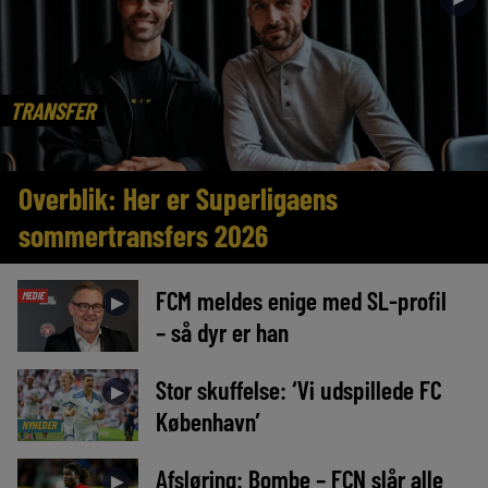
TRANSFER
Overblik: Her er Superligaens
sommertransfers 2026
FCM meldes enige med SL-profil
MEDIE
►
– så dyr er han
Stor skuffelse: ‘Vi udspillede FC
►
København’
NYHEDER
Afsløring: Bombe – FCN slår alle
►