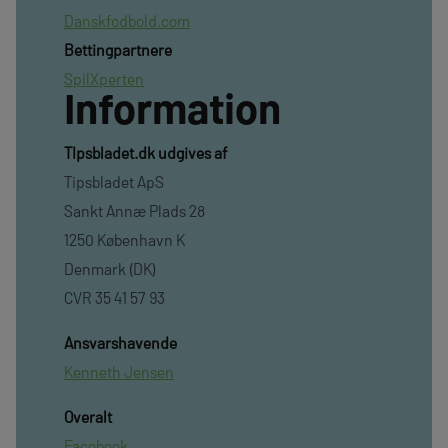
Danskfodbold.com
Bettingpartnere
SpilXperten
Information
TIpsbladet.dk udgives af
Tipsbladet ApS
Sankt Annæ Plads 28
1250 København K
Denmark (DK)
CVR 35 41 57 93
Ansvarshavende
Kenneth Jensen
Overalt
Facebook