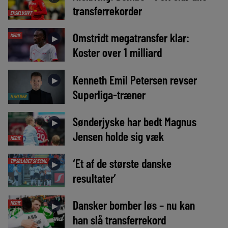
transferrekorder
EKSKLUSIVT
Omstridt megatransfer klar:
MEDIE
►
Koster over 1 milliard
Kenneth Emil Petersen revser
►
Superliga-træner
NYHEDER
Sønderjyske har bedt Magnus
►
Jensen holde sig væk
MEDIE
‘Et af de største danske
TIPSBLADET SPECIAL
►
resultater’
Dansker bomber løs – nu kan
MEDIE
►
han slå transferrekord