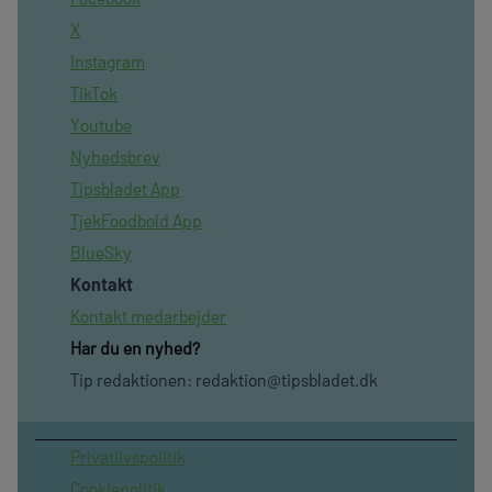
X
Instagram
TikTok
Youtube
Nyhedsbrev
Tipsbladet App
TjekFoodbold App
BlueSky
Kontakt
Kontakt medarbejder
Har du en nyhed?
Tip redaktionen:
redaktion@tipsbladet.dk
Privatilvspolitik
Cookiepolitik