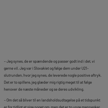
– Jeg synes, de er spændende og passer godt ind i det, vi
gerne vil. Jeg var i Slovakiet og følge dem under U21-
slutrunden, hvor jeg synes, de leverede nogle positive aftryk.
Det er to spillere, jeg glæder mig rigtig meget til at følge
henover de næste måneder og se deres udvikling.
– Om det så bliver til en landsholdsudtagelse på et tidspunkt
er for tidligt at sige noget om, men det er to unge mennesker,