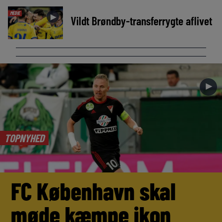
MEDIE
►
Vildt Brøndby-transferrygte aflivet
►
TOPNYHED
FC København skal
møde kæmpe ikon