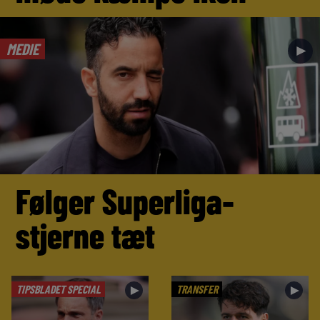
MEDIE
►
Følger Superliga-
stjerne tæt
TIPSBLADET SPECIAL
TRANSFER
►
►