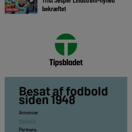
►
bekræftet
EKSKLUSIVT
Besat af fodbold
siden 1948
Annoncer
Mediekit
Partnere