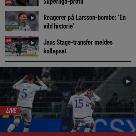
Superliga-profil
AVIS
Reagerer på Larsson-bombe: ‘En
►
vild historie’
INTERVIEW
Jens Stage-transfer meldes
AVIS
►
kollapset
►
LIVE