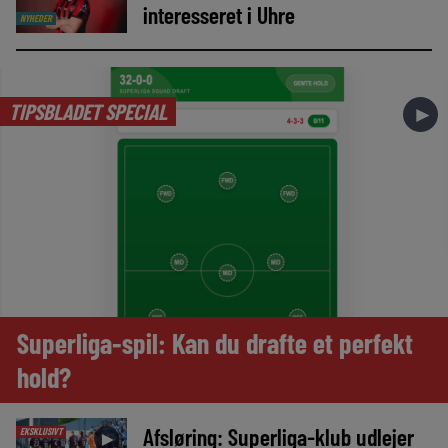
interesseret i Uhre
NYHEDER
TIPSBLADET SPECIAL
►
Superliga-spil: Kan du drafte et perfekt
hold?
Afsløring: Superliga-klub udlejer
EKSKLUSIVT
►