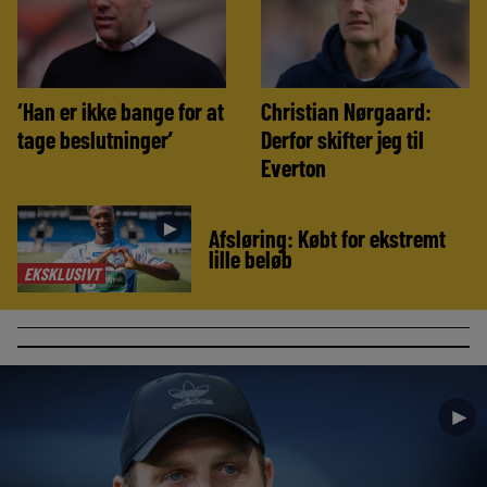
‘Han er ikke bange for at
Christian Nørgaard:
tage beslutninger’
Derfor skifter jeg til
Everton
►
Afsløring: Købt for ekstremt
lille beløb
EKSKLUSIVT
►