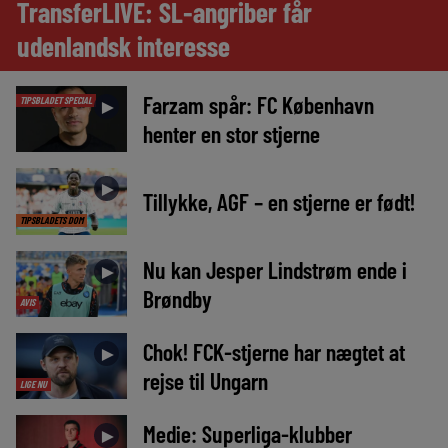
TransferLIVE: SL-angriber får
udenlandsk interesse
Farzam spår: FC København
TIPSBLADET SPECIAL
►
henter en stor stjerne
►
Tillykke, AGF – en stjerne er født!
TIPSBLADETS DOM
Nu kan Jesper Lindstrøm ende i
►
Brøndby
AVIS
Chok! FCK-stjerne har nægtet at
►
rejse til Ungarn
LIGE NU
Medie: Superliga-klubber
►