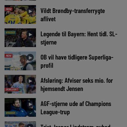
Vildt Brøndby-transferrygte
MEDIE
►
aflivet
Legende til Bayern: Hent tidl. SL-
NYHEDER
►
stjerne
OB vil have tidligere Superliga-
MEDIE
►
profil
Afsløring: Afviser seks mio. for
►
hjemsendt Jensen
EKSKLUSIVT
AGF-stjerne ude af Champions
►
League-trup
NYHEDER
Trist Jesper Lindstrøm-nyhed