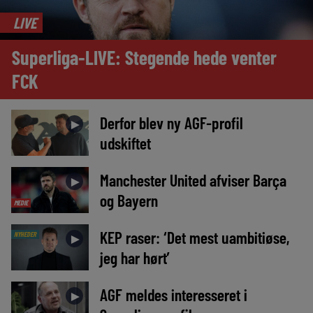
LIVE
Superliga-LIVE: Stegende hede venter
FCK
Derfor blev ny AGF-profil
►
udskiftet
Manchester United afviser Barça
►
og Bayern
MEDIE
KEP raser: ‘Det mest uambitiøse,
NYHEDER
►
jeg har hørt’
AGF meldes interesseret i
►