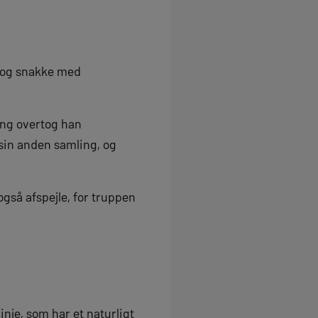
e og snakke med
ling overtog han
sin anden samling, og
 også afspejle, for truppen
inje, som har et naturligt