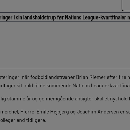
inger i sin landsholdstrup før Nations League-kvartfinaler 
 justeringer, når fodboldlandstræner Brian Riemer efter fir
udtager sit hold til de kommende Nations League-kvartfina
delig stamme år og gennemgående ansigter skal et nyt hold
ichel, Pierre-Emile Højbjerg og Joachim Andersen er sel
olleger end tidligere.