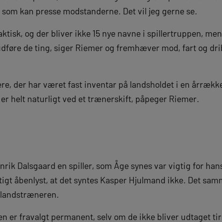
 som kan presse modstanderne. Det vil jeg gerne se.
aktisk, og der bliver ikke 15 nye navne i spillertruppen, men
udføre de ting, siger Riemer og fremhæver mod, fart og d
lere, der har været fast inventar på landsholdet i en årrækk
t er helt naturligt ved et trænerskift, påpeger Riemer.
nrik Dalsgaard en spiller, som Åge synes var vigtig for ha
urtigt åbenlyst, at det syntes Kasper Hjulmand ikke. Det sa
 landstræneren.
n er fravalgt permanent, selv om de ikke bliver udtaget ti