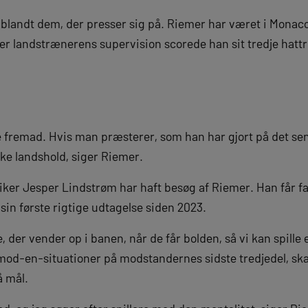
blandt dem, der presser sig på. Riemer har været i Monaco
der landstrænerens supervision scorede han sit tredje hatt
fremad. Hvis man præsterer, som han har gjort på det sen
nske landshold, siger Riemer.
er Jesper Lindstrøm har haft besøg af Riemer. Han får fast
in første rigtige udtagelse siden 2023.
re, der vender op i banen, når de får bolden, så vi kan spill
-mod-en-situationer på modstandernes sidste tredjedel, ska
å mål.