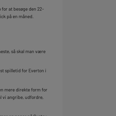
 for at besøge den 22-
rick på en måned.
este, så skal man være
 spilletid for Everton i
e en mere direkte form for
l vi angribe, udfordre,