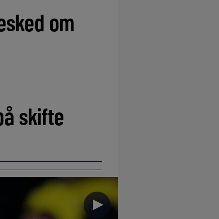
besked om
å skifte
►