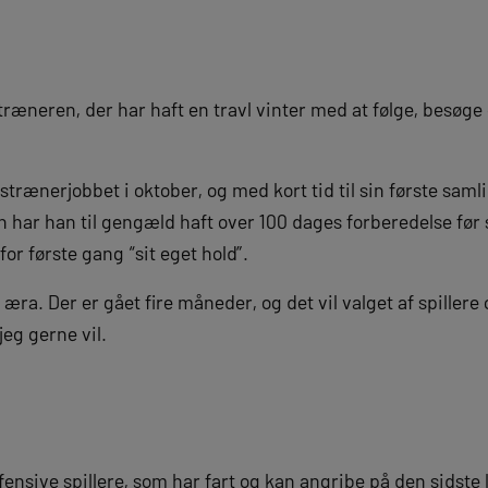
træneren, der har haft en travl vinter med at følge, besøg
dstrænerjobbet i oktober, og med kort tid til sin første sam
 har han til gengæld haft over 100 dages forberedelse før 
or første gang “sit eget hold”.
 æra. Der er gået fire måneder, og det vil valget af spillere
jeg gerne vil.
ensive spillere, som har fart og kan angribe på den sidste l