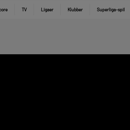
core
TV
Ligaer
Klubber
Superliga-spil