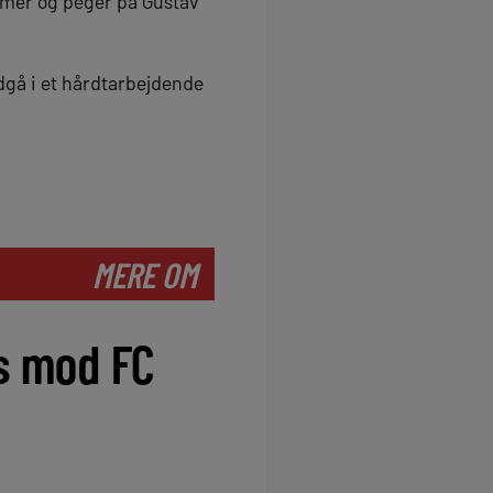
iemer og peger på Gustav
ndgå i et hårdtarbejdende
MERE OM
s mod FC