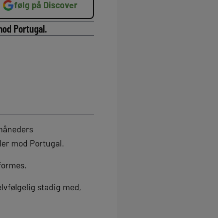
følg på Discover
mod Portugal.
e måneders
ler mod Portugal.
 formes.
vfølgelig stadig med,