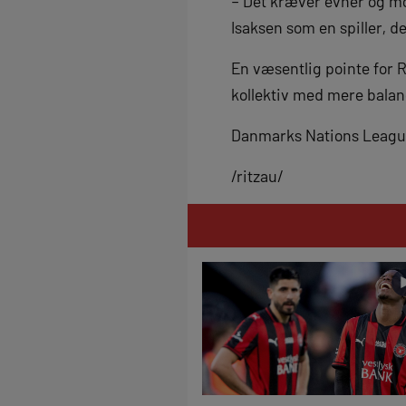
– Det kræver evner og mo
Isaksen som en spiller, d
En væsentlig pointe for R
kollektiv med mere balan
Danmarks Nations League-
/ritzau/