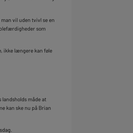
 man vil uden tvivl se en
riblefærdigheder som
e, ikke længere kan føle
ns landsholds måde at
mme kan ske nu på Brian
rsdag.