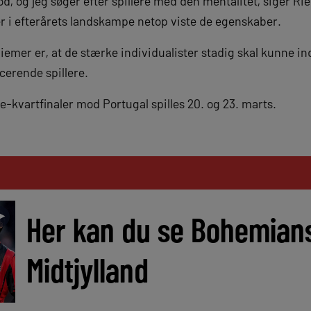
d, og jeg søger efter spillere med den mentalitet, siger R
er i efterårets landskampe netop viste de egenskaber.
iemer er, at de stærke individualister stadig skal kunne i
cerende spillere.
kvartfinaler mod Portugal spilles 20. og 23. marts.
►
Her kan du se Bohemian
Midtjylland