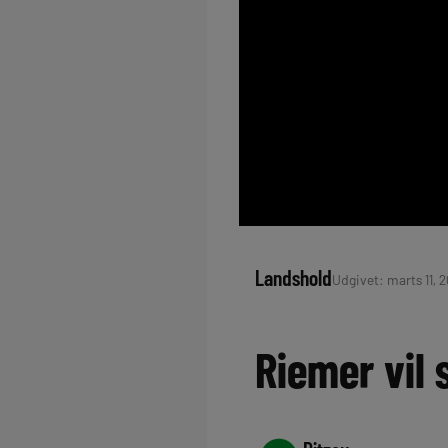
Landshold
Udgivet: marts 11, 
Riemer vil 