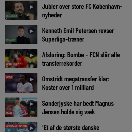
Jubler over store FC København-
►
nyheder
INTERVIEW
Kenneth Emil Petersen revser
►
Superliga-træner
NYHEDER
Afsløring: Bombe – FCN slår alle
►
transferrekorder
EKSKLUSIVT
Omstridt megatransfer klar:
MEDIE
►
Koster over 1 milliard
Sønderjyske har bedt Magnus
►
Jensen holde sig væk
MEDIE
‘Et af de største danske
TIPSBLADET SPECIAL
►