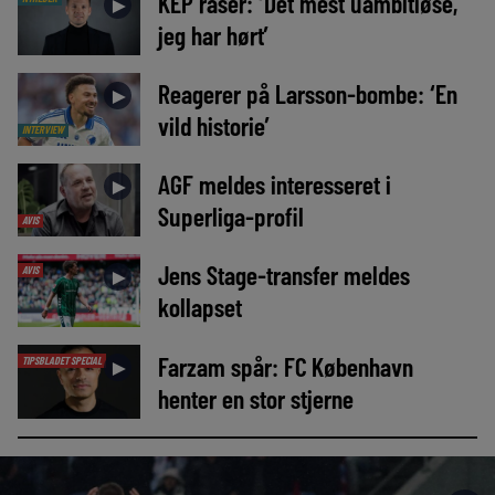
KEP raser: ‘Det mest uambitiøse,
►
jeg har hørt’
Reagerer på Larsson-bombe: ‘En
►
vild historie’
INTERVIEW
AGF meldes interesseret i
►
Superliga-profil
AVIS
Jens Stage-transfer meldes
AVIS
►
kollapset
Farzam spår: FC København
TIPSBLADET SPECIAL
►
henter en stor stjerne