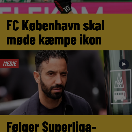
FC København skal
møde kæmpe ikon
MEDIE
►
Følger Superliga-