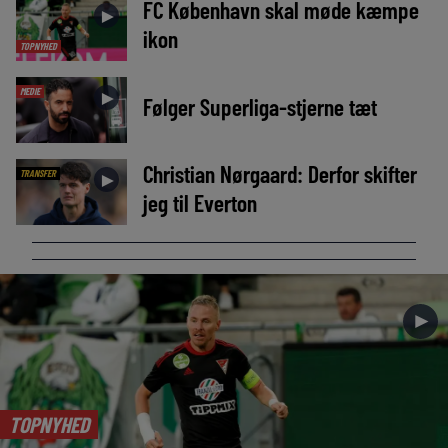
FC København skal møde kæmpe
►
ikon
TOPNYHED
MEDIE
►
Følger Superliga-stjerne tæt
Christian Nørgaard: Derfor skifter
TRANSFER
►
jeg til Everton
►
TOPNYHED