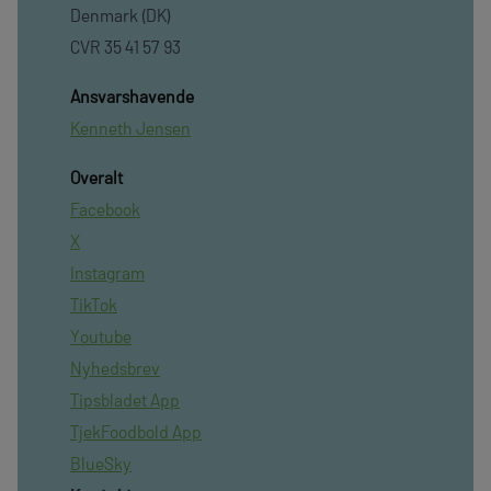
Denmark (DK)
CVR 35 41 57 93
Ansvarshavende
Kenneth Jensen
Overalt
Facebook
X
Instagram
TikTok
Youtube
Nyhedsbrev
Tipsbladet App
TjekFoodbold App
BlueSky