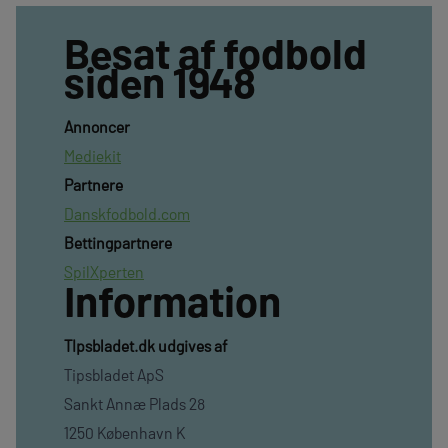
Besat af fodbold
siden 1948
Annoncer
Mediekit
Partnere
Danskfodbold.com
Bettingpartnere
SpilXperten
Information
TIpsbladet.dk udgives af
Tipsbladet ApS
Sankt Annæ Plads 28
1250 København K