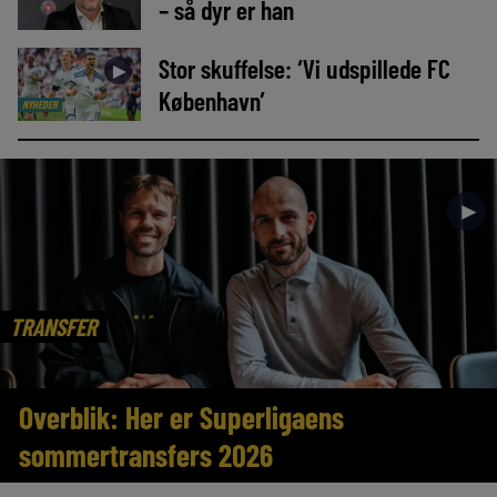
– så dyr er han
Stor skuffelse: ‘Vi udspillede FC
►
København’
NYHEDER
►
TRANSFER
Overblik: Her er Superligaens
sommertransfers 2026