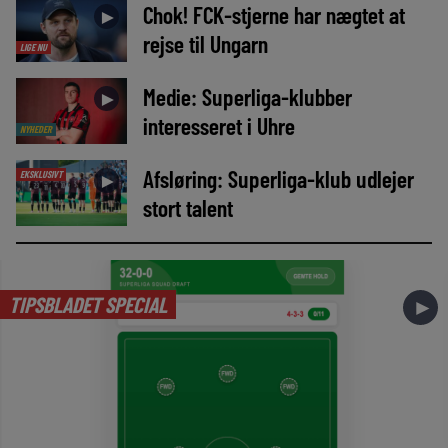
Chok! FCK-stjerne har nægtet at
►
rejse til Ungarn
LIGE NU
Medie: Superliga-klubber
►
interesseret i Uhre
NYHEDER
Afsløring: Superliga-klub udlejer
EKSKLUSIVT
►
stort talent
TIPSBLADET SPECIAL
►