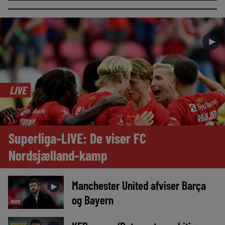
►
LIVE
Superliga-LIVE: De viser FC
Nordsjælland-kamp
Manchester United afviser Barça
►
og Bayern
MEDIE
NYHEDER