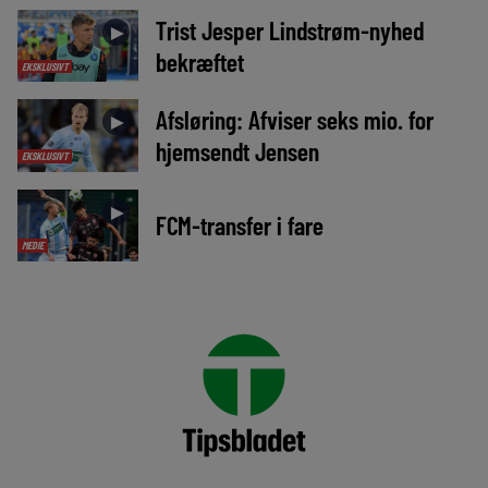
Trist Jesper Lindstrøm-nyhed
►
bekræftet
EKSKLUSIVT
Afsløring: Afviser seks mio. for
►
hjemsendt Jensen
EKSKLUSIVT
►
FCM-transfer i fare
MEDIE