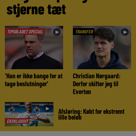
stjerne tæt
TIPSBLADET SPECIAL
TRANSFER
►
►
‘Han er ikke bange for at
Christian Nørgaard:
tage beslutninger’
Derfor skifter jeg til
Everton
►
Afsløring: Købt for ekstremt
lille beløb
EKSKLUSIVT