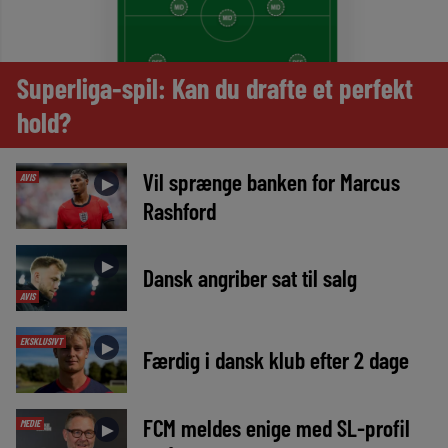
Superliga-spil: Kan du drafte et perfekt
hold?
Vil sprænge banken for Marcus
AVIS
►
Rashford
►
Dansk angriber sat til salg
AVIS
EKSKLUSIVT
►
Færdig i dansk klub efter 2 dage
FCM meldes enige med SL-profil
MEDIE
►