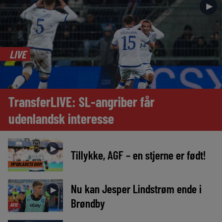
►
LIVE
TransferLIVE: SL-angriber får
udenlandsk interesse
►
Tillykke, AGF – en stjerne er født!
TIPSBLADETS DOM
Nu kan Jesper Lindstrøm ende i
►
Brøndby
AVIS