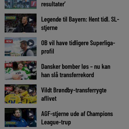
resultater’
Legende til Bayern: Hent tidl. SL-
NYHEDER
►
stjerne
OB vil have tidligere Superliga-
MEDIE
►
profil
Dansker bomber løs – nu kan
MEDIE
►
han slå transferrekord
Vildt Brøndby-transferrygte
MEDIE
►
aflivet
AGF-stjerne ude af Champions
►
League-trup
NYHEDER