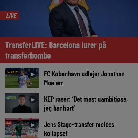
LIVE
TransferLIVE: Barcelona lurer på
transferbombe
FC København udlejer Jonathan
TRANSFER
►
Moalem
KEP raser: ‘Det mest uambitiøse,
NYHEDER
►
jeg har hørt’
Jens Stage-transfer meldes
AVIS
►
kollapset