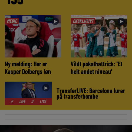
MEDIE
EKSKLUSIVT
►
►
Ny melding: Her er
Vildt pokalhattrick: ‘Et
Kasper Dolbergs løn
helt andet niveau’
►
TransferLIVE: Barcelona lurer
på transferbombe
LIVE
//
LIVE
//
LIVE
//
LIVE
//
LIVE
//
LIVE
//
LIVE