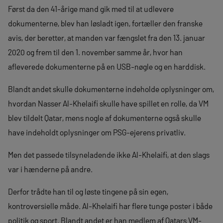
Først da den 41-årige mand gik med til at udlevere
dokumenterne, blev han løsladt igen, fortæller den franske
avis, der beretter, at manden var fængslet fra den 13. januar
2020 og frem til den 1. november samme år, hvor han
afleverede dokumenterne på en USB-nøgle og en harddisk.
Blandt andet skulle dokumenterne indeholde oplysninger om,
hvordan Nasser Al-Khelaifi skulle have spillet en rolle, da VM
blev tildelt Qatar, mens nogle af dokumenterne også skulle
have indeholdt oplysninger om PSG-ejerens privatliv.
Men det passede tilsyneladende ikke Al-Khelaifi, at den slags
var i hænderne på andre.
Derfor trådte han til og løste tingene på sin egen,
kontroversielle måde. Al-Khelaifi har flere tunge poster i både
politik og sport. Blandt andet er han medlem af Qatars VM-