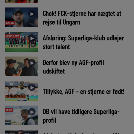
Chok! FCK-stjerne har nægtet at
►
rejse til Ungarn
LIGE NU
Afsløring: Superliga-klub udlejer
EKSKLUSIVT
►
stort talent
Derfor blev ny AGF-profil
►
udskiftet
►
Tillykke, AGF – en stjerne er født!
TIPSBLADETS DOM
OB vil have tidligere Superliga-
MEDIE
►
profil