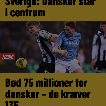
Sverige: Dansker står
i centrum
►
MEDIE
Bød 75 millioner for
dansker – de kræver
135