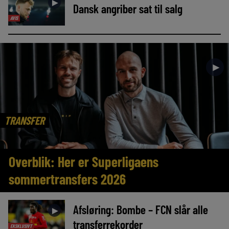
►
Dansk angriber sat til salg
AVIS
►
TRANSFER
Overblik: Her er Superligaens
sommertransfers 2026
Afsløring: Bombe – FCN slår alle
►
transferrekorder
EKSKLUSIVT