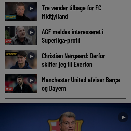
Tre vender tilbage for FC
►
Midtjylland
NYHEDER
AGF meldes interesseret i
►
Superliga-profil
AVIS
Christian Nørgaard: Derfor
TRANSFER
►
skifter jeg til Everton
Manchester United afviser Barça
►
og Bayern
MEDIE
►