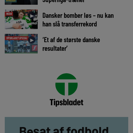
NYHEDER
Dansker bomber løs – nu kan
MEDIE
►
han slå transferrekord
‘Et af de største danske
TIPSBLADET SPECIAL
►
resultater’
Besat af fodbold