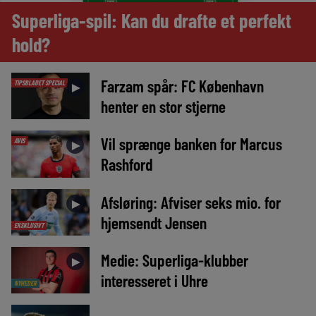
Superliga-spil: Kan du drafte et perfekt
hold?
Farzam spår: FC København
TIPSBLADET SPECIAL
►
henter en stor stjerne
Vil sprænge banken for Marcus
AVIS
►
Rashford
Afsløring: Afviser seks mio. for
►
hjemsendt Jensen
EKSKLUSIVT
Medie: Superliga-klubber
►
interesseret i Uhre
NYHEDER