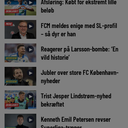
Afsløring: Købt for ekstremt lille
►
beløb
EKSKLUSIVT
FCM meldes enige med SL-profil
MEDIE
►
– så dyr er han
Reagerer på Larsson-bombe: ‘En
►
vild historie’
INTERVIEW
Jubler over store FC København-
►
nyheder
INTERVIEW
Trist Jesper Lindstrøm-nyhed
►
bekræftet
EKSKLUSIVT
Kenneth Emil Petersen revser
►
Superliga-træner