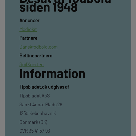
siden 1948
Annoncer
Mediekit
Partnere
Danskfodbold.com
Bettingpartnere
SpilXperten
Information
TIpsbladet.dk udgives af
Tipsbladet ApS
Sankt Annæ Plads 28
1250 København K
Denmark (DK)
CVR 35 41 57 93