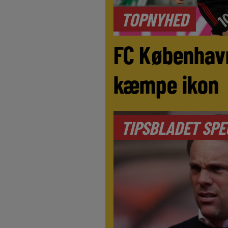
TOPNYHED
FC Københav
kæmpe ikon
TIPSBLADET SPE