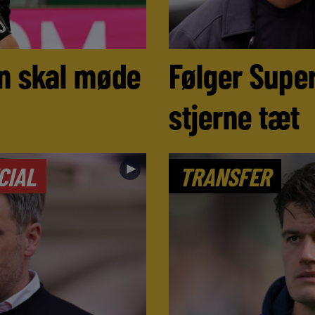
n skal møde
Følger Super
stjerne tæt
►
CIAL
TRANSFER