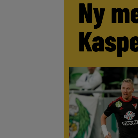
Ny me
Kaspe