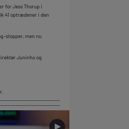
er for Jess Thorup i
ik 41 optrædener i den
rag-stopper, men nu
direktør Juninho og
r.
►