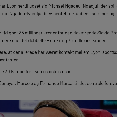
har Lyon hertil udset sig Michael Ngadeu-Ngadjui, der spill
årige Ngadeu-Ngadjui blev hentet til klubben i sommer og f
in tid godt 35 millioner kroner for den daværende Slavia P
t mere end det dobbelte – omkring 75 millioner kroner.
re, at der allerede har været kontakt mellem Lyon-sports
entanter.
e 30 kampe for Lyon i sidste sæson.
enayer, Marcelo og Fernando Marcal til det centrale forsva