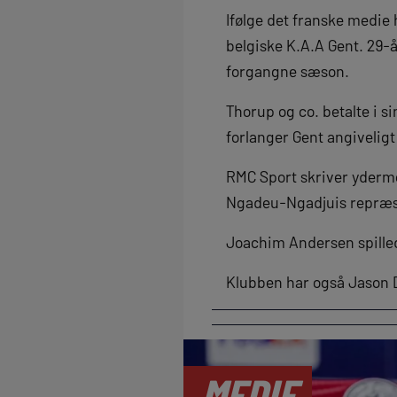
Ifølge det franske medie 
belgiske K.A.A Gent. 29-
forgangne sæson.
Thorup og co. betalte i s
forlanger Gent angivelig
RMC Sport skriver yderme
Ngadeu-Ngadjuis repræs
Joachim Andersen spilled
Klubben har også Jason D
MEDIE