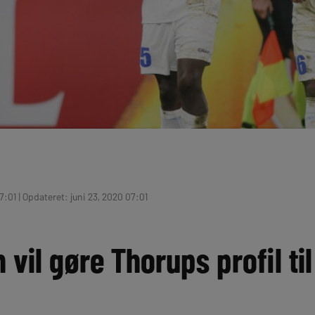
7:01 | Opdateret: juni 23, 2020 07:01
 vil gøre Thorups profil ti