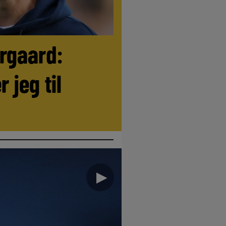
ørgaard:
r jeg til
►