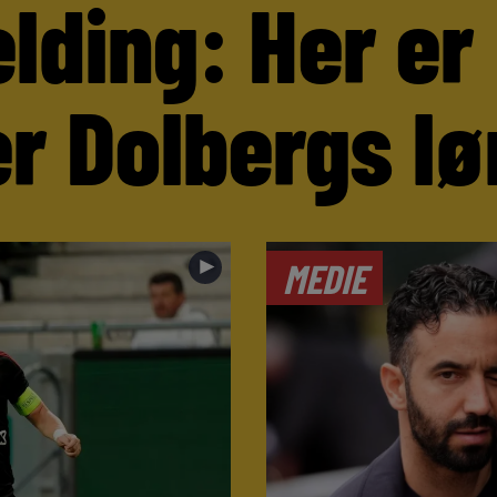
lding: Her er
r Dolbergs lø
►
MEDIE