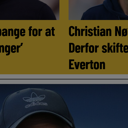
bange for at
Christian N
nger’
Derfor skifte
Everton