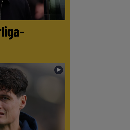
liga-
►