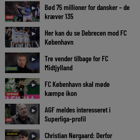
Bød 75 millioner for dansker – de
►
kræver 135
MEDIE
Her kan du se Debrecen mod FC
►
København
Tre vender tilbage for FC
►
Midtjylland
NYHEDER
FC København skal møde
►
kæmpe ikon
TOPNYHED
AGF meldes interesseret i
►
Superliga-profil
AVIS
Christian Nørgaard: Derfor
TRANSFER
►