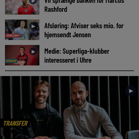
►
Rashford
Afsløring: Afviser seks mio. for
►
hjemsendt Jensen
EKSKLUSIVT
Medie: Superliga-klubber
►
interesseret i Uhre
NYHEDER
►
TRANSFER