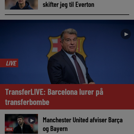
skifter jeg til Everton
►
LIVE
TransferLIVE: Barcelona lurer på
transferbombe
Manchester United afviser Barça
►
og Bayern
MEDIE