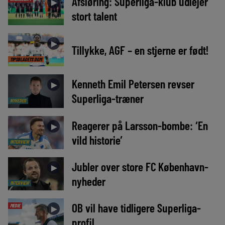
Afsløring: Superliga-klub udlejer
►
stort talent
►
Tillykke, AGF – en stjerne er født!
TIPSBLADETS DOM
Kenneth Emil Petersen revser
►
Superliga-træner
NYHEDER
Reagerer på Larsson-bombe: ‘En
►
vild historie’
INTERVIEW
Jubler over store FC København-
►
nyheder
INTERVIEW
OB vil have tidligere Superliga-
MEDIE
►
profil