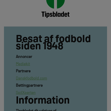
Besat af fodbold
siden 1948
Annoncer
Mediekit
Partnere
Danskfodbold.com
Bettingpartnere
SpilXperten
Information
TIpsbladet.dk udgives af