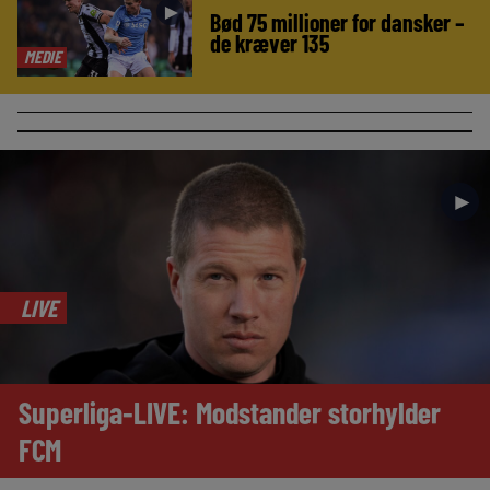
►
Bød 75 millioner for dansker –
de kræver 135
MEDIE
►
LIVE
Superliga-LIVE: Modstander storhylder
FCM