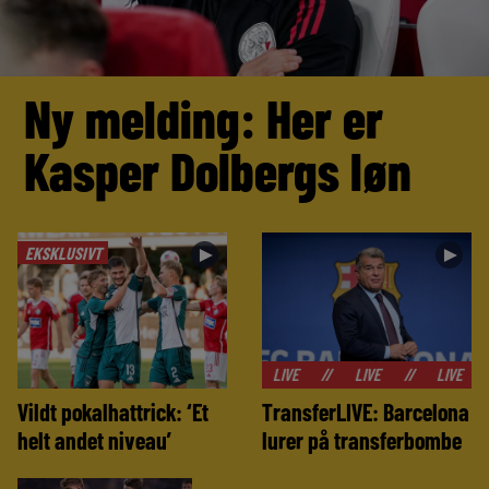
Ny melding: Her er
Kasper Dolbergs løn
EKSKLUSIVT
►
►
//
LIVE
//
LIVE
//
LIVE
//
LIVE
Vildt pokalhattrick: ‘Et
TransferLIVE: Barcelona
helt andet niveau’
lurer på transferbombe