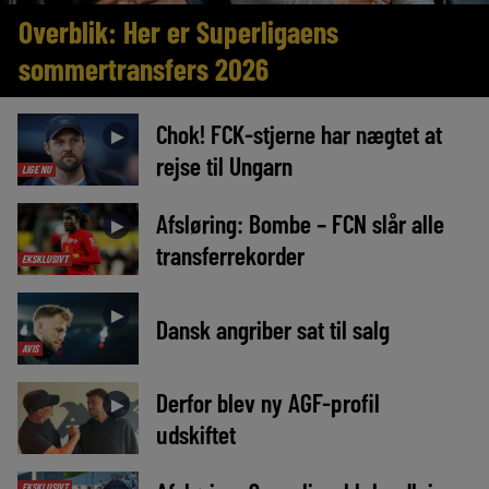
Overblik: Her er Superligaens
sommertransfers 2026
Chok! FCK-stjerne har nægtet at
►
rejse til Ungarn
LIGE NU
Afsløring: Bombe – FCN slår alle
►
transferrekorder
EKSKLUSIVT
►
Dansk angriber sat til salg
AVIS
Derfor blev ny AGF-profil
►
udskiftet
EKSKLUSIVT