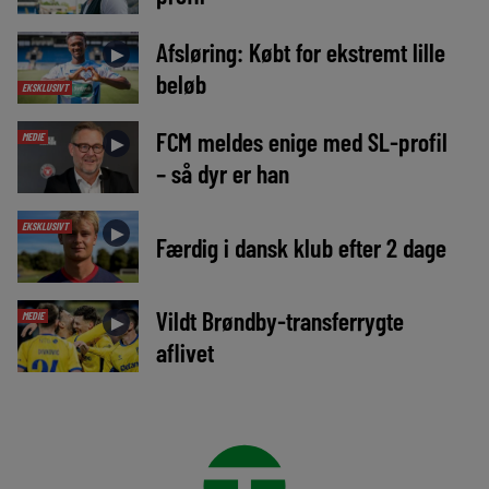
Afsløring: Købt for ekstremt lille
►
beløb
EKSKLUSIVT
FCM meldes enige med SL-profil
MEDIE
►
– så dyr er han
EKSKLUSIVT
►
Færdig i dansk klub efter 2 dage
Vildt Brøndby-transferrygte
MEDIE
►
aflivet