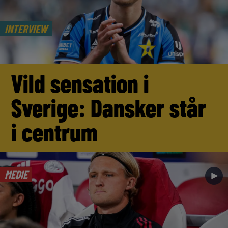
INTERVIEW
Vild sensation i
Sverige: Dansker står
i centrum
MEDIE
►