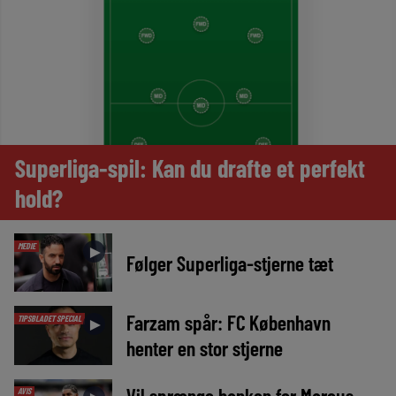
Superliga-spil: Kan du drafte et perfekt
hold?
MEDIE
►
Følger Superliga-stjerne tæt
Farzam spår: FC København
TIPSBLADET SPECIAL
►
henter en stor stjerne
Vil sprænge banken for Marcus
AVIS