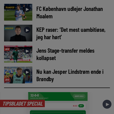
FC København udlejer Jonathan
TRANSFER
►
Moalem
KEP raser: ‘Det mest uambitiøse,
NYHEDER
►
jeg har hørt’
Jens Stage-transfer meldes
AVIS
►
kollapset
Nu kan Jesper Lindstrøm ende i
►
Brøndby
AVIS
TIPSBLADET SPECIAL
►