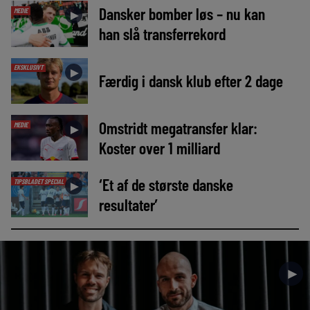
Dansker bomber løs – nu kan
MEDIE
►
han slå transferrekord
EKSKLUSIVT
►
Færdig i dansk klub efter 2 dage
Omstridt megatransfer klar:
MEDIE
►
Koster over 1 milliard
‘Et af de største danske
TIPSBLADET SPECIAL
►
resultater’
►