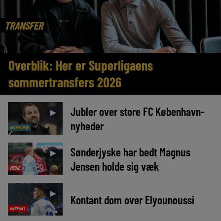
TRANSFER
Overblik: Her er Superligaens
sommertransfers 2026
Jubler over store FC København-
►
nyheder
INTERVIEW
Sønderjyske har bedt Magnus
►
Jensen holde sig væk
MEDIE
►
Kontant dom over Elyounoussi
EKSPERT