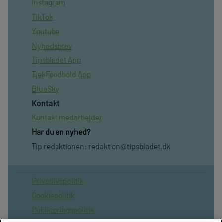
Instagram
TikTok
Youtube
Nyhedsbrev
Tipsbladet App
TjekFoodbold App
BlueSky
Kontakt
Kontakt medarbejder
Har du en nyhed?
Tip redaktionen:
redaktion@tipsbladet.dk
Privatilvspolitik
Cookiepolitik
Publiceringspolitik