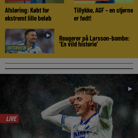
Afsløring: Købt for
Tillykke, AGF – en stjerne
ekstremt lille beløb
er født!
►
Reagerer på Larsson-bombe:
‘En vild historie’
INTERVIEW
►
LIVE