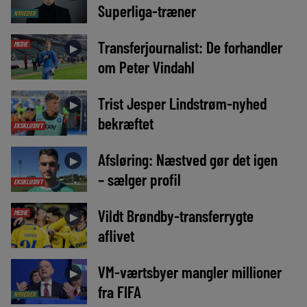
Superliga-træner
NYHEDER
Transferjournalist: De forhandler
MEDIE
►
om Peter Vindahl
Trist Jesper Lindstrøm-nyhed
►
bekræftet
EKSKLUSIVT
Afsløring: Næstved gør det igen
►
– sælger profil
EKSKLUSIVT
Vildt Brøndby-transferrygte
MEDIE
►
aflivet
VM-værtsbyer mangler millioner
►
fra FIFA
NYHEDER