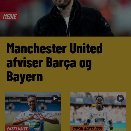
MEDIE
Manchester United
afviser Barça og
Bayern
►
►
EKSKLUSIVT
TIPSBLADETS DOM