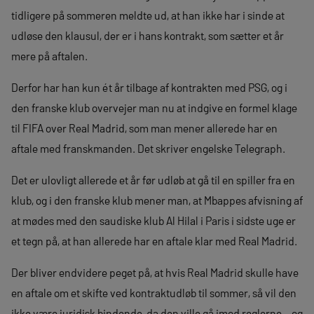
tidligere på sommeren meldte ud, at han ikke har i sinde at
udløse den klausul, der er i hans kontrakt, som sætter et år
mere på aftalen.
Derfor har han kun ét år tilbage af kontrakten med PSG, og i
den franske klub overvejer man nu at indgive en formel klage
til FIFA over Real Madrid, som man mener allerede har en
aftale med franskmanden. Det skriver engelske Telegraph.
Det er ulovligt allerede et år før udløb at gå til en spiller fra en
klub, og i den franske klub mener man, at Mbappes afvisning af
at mødes med den saudiske klub Al Hilal i Paris i sidste uge er
et tegn på, at han allerede har en aftale klar med Real Madrid.
Der bliver endvidere peget på, at hvis Real Madrid skulle have
en aftale om et skifte ved kontraktudløb til sommer, så vil den
ikke være juridisk bindende, da den ville gå imod reglerne – og