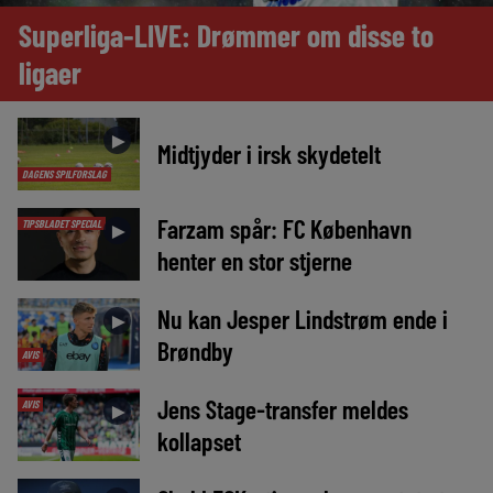
Superliga-LIVE: Drømmer om disse to
ligaer
►
Midtjyder i irsk skydetelt
DAGENS SPILFORSLAG
Farzam spår: FC København
TIPSBLADET SPECIAL
►
henter en stor stjerne
Nu kan Jesper Lindstrøm ende i
►
Brøndby
AVIS
Jens Stage-transfer meldes
AVIS
►
kollapset