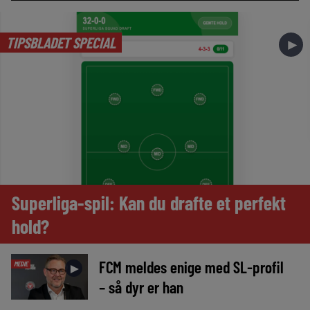
TIPSBLADET SPECIAL
►
Superliga-spil: Kan du drafte et perfekt
hold?
FCM meldes enige med SL-profil
MEDIE
►
– så dyr er han