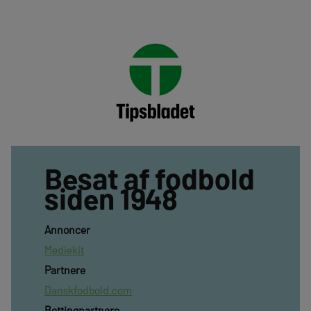
Besat af fodbold
siden 1948
Annoncer
Mediekit
Partnere
Danskfodbold.com
Bettingpartnere