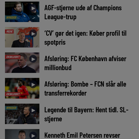
AGF-stjerne ude af Champions
►
League-trup
NYHEDER
‘CV’ gør det igen: Køber profil til
MEDIE
►
spotpris
Afsløring: FC København afviser
EKSKLUSIVT
►
millionbud
Afsløring: Bombe – FCN slår alle
►
transferrekorder
EKSKLUSIVT
Legende til Bayern: Hent tidl. SL-
NYHEDER
►
stjerne
Kenneth Emil Petersen revser
►