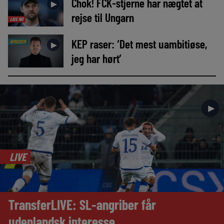
Chok! FCK-stjerne har nægtet at
►
rejse til Ungarn
LIGE NU
KEP raser: ‘Det mest uambitiøse,
NYHEDER
►
jeg har hørt’
►
LIVE
TransferLIVE: SL-angriber får
udenlandsk interesse