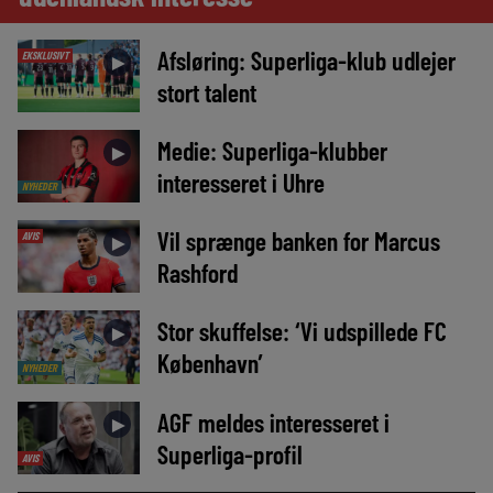
Afsløring: Superliga-klub udlejer
EKSKLUSIVT
►
stort talent
Medie: Superliga-klubber
►
interesseret i Uhre
NYHEDER
Vil sprænge banken for Marcus
AVIS
►
Rashford
Stor skuffelse: ‘Vi udspillede FC
►
København’
NYHEDER
AGF meldes interesseret i
►
Superliga-profil
AVIS