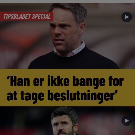
TIPSBLADET SPECIAL
►
‘Han er ikke bange for
at tage beslutninger’
►