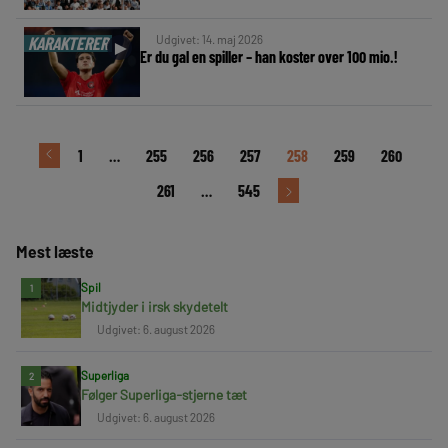
Udgivet: 14. maj 2026
KARAKTERER
►
Er du gal en spiller – han koster over 100 mio.!
1
…
255
256
257
258
259
260
261
…
545
Mest læste
Spil
1
Midtjyder i irsk skydetelt
Udgivet: 6. august 2026
Superliga
2
Følger Superliga-stjerne tæt
Udgivet: 6. august 2026