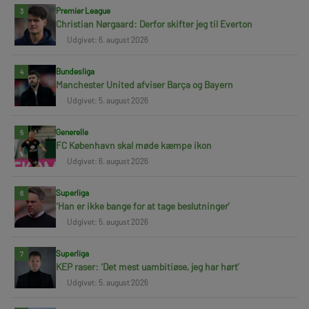
Premier League
3
Christian Nørgaard: Derfor skifter jeg til Everton
Udgivet: 6. august 2026
Bundesliga
4
Manchester United afviser Barça og Bayern
Udgivet: 5. august 2026
Generelle
5
FC København skal møde kæmpe ikon
Udgivet: 6. august 2026
Superliga
6
‘Han er ikke bange for at tage beslutninger’
Udgivet: 5. august 2026
Superliga
7
KEP raser: ‘Det mest uambitiøse, jeg har hørt’
Udgivet: 5. august 2026