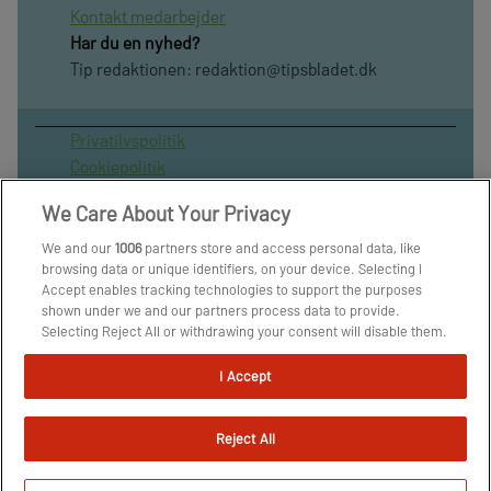
Kontakt medarbejder
Har du en nyhed?
Tip redaktionen:
redaktion@tipsbladet.dk
Privatilvspolitik
Cookiepolitik
Publiceringspolitik
We Care About Your Privacy
Vilkår for brug af sitet
Spil ansvarligt
We and our
1006
partners store and access personal data, like
browsing data or unique identifiers, on your device. Selecting I
Administrer samtykke
Accept enables tracking technologies to support the purposes
Arkiv
shown under we and our partners process data to provide.
Om os
Selecting Reject All or withdrawing your consent will disable them.
Skribenter
If trackers are disabled, some content and ads you see may not be
as relevant to you. You can resurface this menu to change your
I Accept
choices or withdraw consent at any time by clicking the Manage
Preferences link on the bottom of the webpage [or the floating
icon on the bottom-left of the webpage, if applicable]. Your
Reject All
choices will have effect within our Website. For more details, refer
to our Privacy Policy.