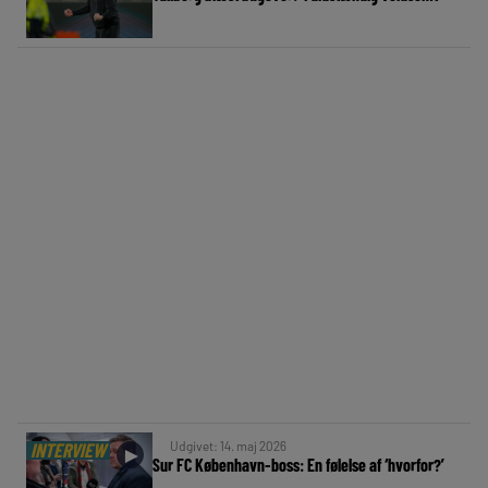
Udgivet: 14. maj 2026
INTERVIEW
►
Sur FC København-boss: En følelse af ‘hvorfor?’