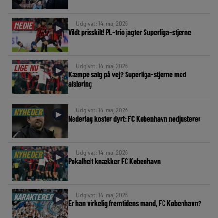
Udgivet: 14. maj 2026
MEDIE
►
Vildt prisskilt! PL-trio jagter Superliga-stjerne
Udgivet: 14. maj 2026
LIGE NU
►
Kæmpe salg på vej? Superliga-stjerne med
afsløring
Udgivet: 14. maj 2026
NYHEDER
►
Nederlag koster dyrt: FC København nedjusterer
Udgivet: 14. maj 2026
NYHEDER
►
Pokalhelt knækker FC København
Udgivet: 14. maj 2026
KARAKTERER
►
Er han virkelig fremtidens mand, FC København?