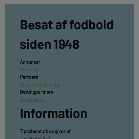
Besat af fodbold
siden 1948
Annoncer
Mediekit
Partnere
Danskfodbold.com
Bettingpartnere
SpilXperten
Information
TIpsbladet.dk udgives af
Tipsbladet ApS