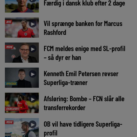
Færdig i dansk klub efter 2 dage
Vil sprænge banken for Marcus
AVIS
►
Rashford
FCM meldes enige med SL-profil
MEDIE
►
– så dyr er han
Kenneth Emil Petersen revser
►
Superliga-træner
NYHEDER
Afsløring: Bombe – FCN slår alle
►
transferrekorder
EKSKLUSIVT
OB vil have tidligere Superliga-
MEDIE
►
profil