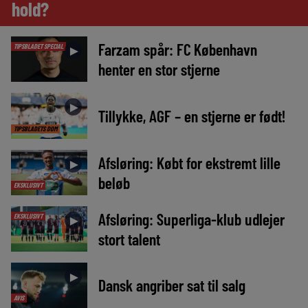
hold?
Farzam spår: FC København
TIPSBLADET SPECIAL
►
henter en stor stjerne
►
Tillykke, AGF – en stjerne er født!
TIPSBLADETS DOM
Afsløring: Købt for ekstremt lille
►
beløb
EKSKLUSIVT
Afsløring: Superliga-klub udlejer
EKSKLUSIVT
►
stort talent
►
Dansk angriber sat til salg
AVIS