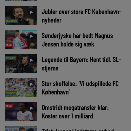
Jubler over store FC København-
►
nyheder
INTERVIEW
Sønderjyske har bedt Magnus
►
Jensen holde sig væk
MEDIE
Legende til Bayern: Hent tidl. SL-
NYHEDER
►
stjerne
Stor skuffelse: ‘Vi udspillede FC
►
København’
NYHEDER
Omstridt megatransfer klar:
MEDIE
►
Koster over 1 milliard