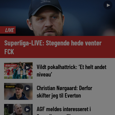
►
LIVE
Superliga-LIVE: Stegende hede venter
FCK
Vildt pokalhattrick: ‘Et helt andet
EKSKLUSIVT
►
niveau’
Christian Nørgaard: Derfor
TRANSFER
►
skifter jeg til Everton
AGF meldes interesseret i
►