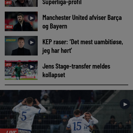
Superliga-profil
AVIS
Manchester United afviser Barça
►
og Bayern
MEDIE
KEP raser: ‘Det mest uambitiøse,
NYHEDER
►
jeg har hørt’
Jens Stage-transfer meldes
AVIS
►
kollapset
►
LIVE