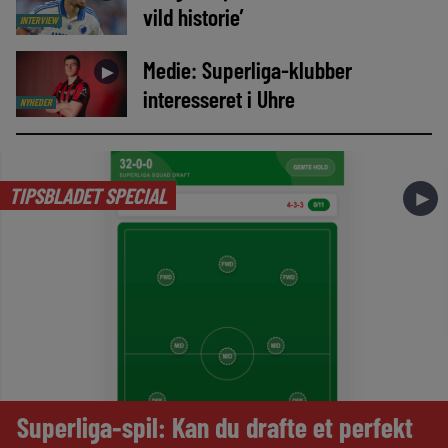
vild historie’
INTERVIEW
Medie: Superliga-klubber
►
interesseret i Uhre
NYHEDER
TIPSBLADET SPECIAL
►
Superliga-spil: Kan du drafte et perfekt