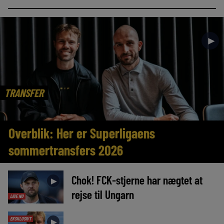
►
TRANSFER
Overblik: Her er Superligaens
sommertransfers 2026
Chok! FCK-stjerne har nægtet at
►
rejse til Ungarn
LIGE NU
EKSKLUSIVT
►