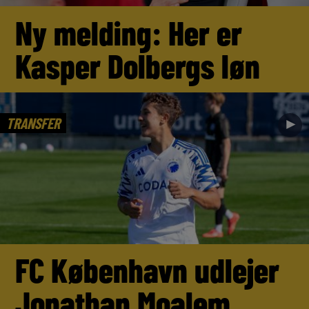
Ny melding: Her er
Kasper Dolbergs løn
TRANSFER
►
FC København udlejer
Jonathan Moalem