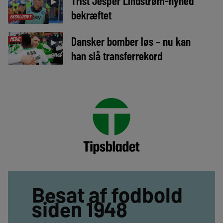
Trist Jesper Lindstrøm-nyhed
►
bekræftet
EKSKLUSIVT
Dansker bomber løs – nu kan
MEDIE
►
han slå transferrekord
Besat af fodbold
siden 1948