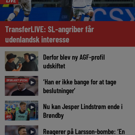
TransferLIVE: SL-angriber får
udenlandsk interesse
Derfor blev ny AGF-profil
►
udskiftet
‘Han er ikke bange for at tage
TIPSBLADET SPECIAL
►
beslutninger’
Nu kan Jesper Lindstrøm ende i
►
Brøndby
AVIS
Reagerer på Larsson-bombe: ‘En
►