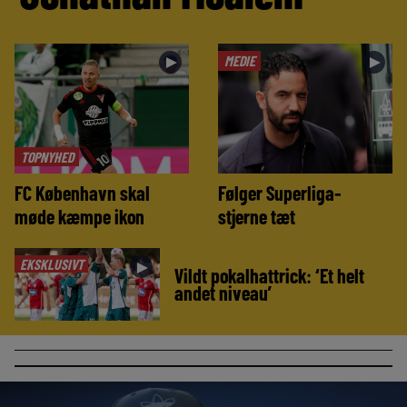
MEDIE
►
►
TOPNYHED
FC København skal
Følger Superliga-
møde kæmpe ikon
stjerne tæt
EKSKLUSIVT
►
Vildt pokalhattrick: ‘Et helt
andet niveau’