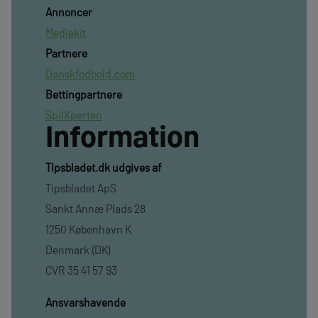
Annoncer
Mediekit
Partnere
Danskfodbold.com
Bettingpartnere
SpilXperten
Information
TIpsbladet.dk udgives af
Tipsbladet ApS
Sankt Annæ Plads 28
1250 København K
Denmark (DK)
CVR 35 41 57 93
Ansvarshavende