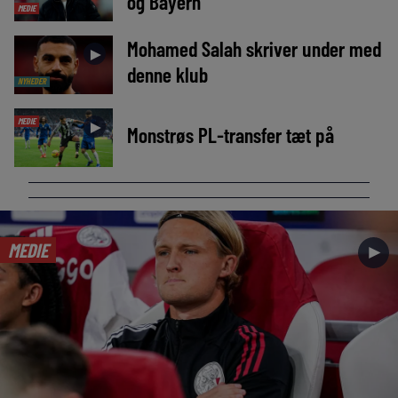
og Bayern
MEDIE
Mohamed Salah skriver under med
►
denne klub
NYHEDER
MEDIE
►
Monstrøs PL-transfer tæt på
MEDIE
►