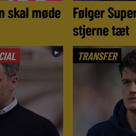
n skal møde
Følger Super
stjerne tæt
►
CIAL
TRANSFER