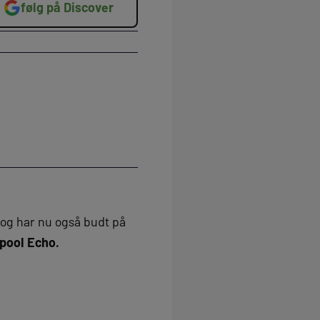
følg på Discover
og har nu også budt på
rpool Echo.