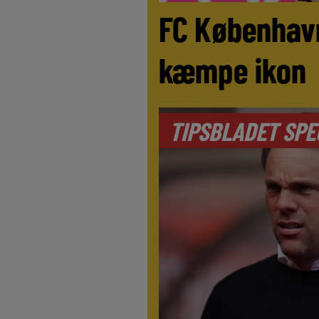
FC Københav
kæmpe ikon
TIPSBLADET SPE