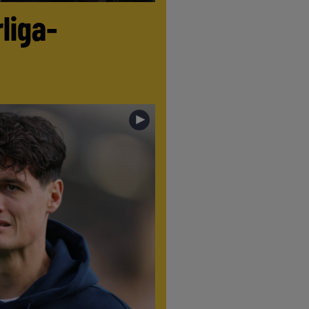
liga-
►