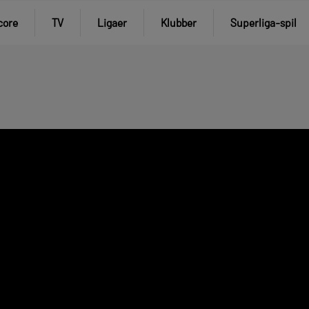
core
TV
Ligaer
Klubber
Superliga-spil