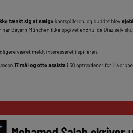
ikke tænkt sig at sælge
kantspilleren, og buddet blev
øjeb
r har Bayern München ikke opgivet endnu, da Diaz selv sk
dligere været meldt interesseret i spilleren.
e sæson
17 mål og otte assists
i 50 optrædener for Liverpoo
►
Mohamed Salah skriver 