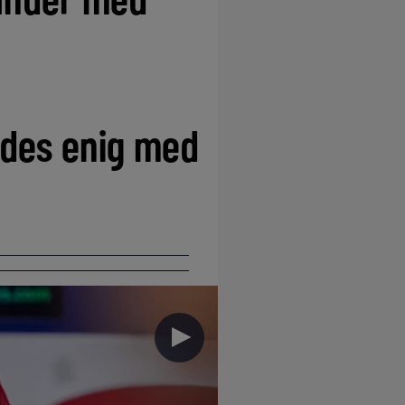
ldes enig med
►