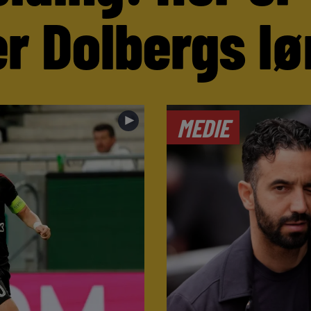
r Dolbergs lø
►
MEDIE