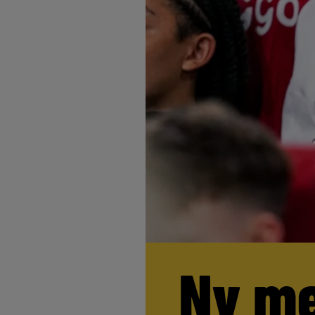
Ny me