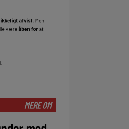
likkeligt afvist.
Men
ulle være
åben for
at
l.
MERE OM
under med