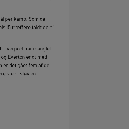
 mål per kamp. Som de
s 15 træffere faldt de ni
 at Liverpool har manglet
e og Everton endt med
n er det gået fem af de
e sten i støvlen.