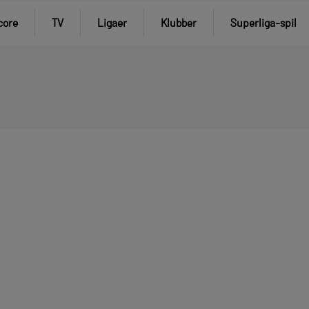
core
TV
Ligaer
Klubber
Superliga-spil