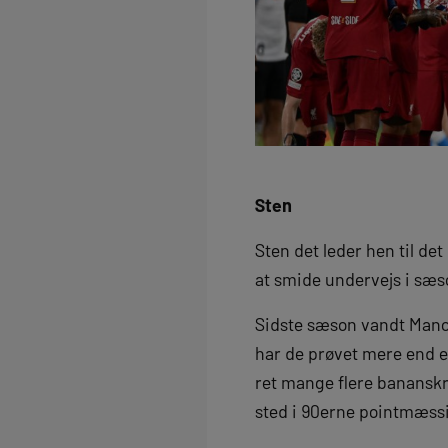
Sten
Sten det leder hen til de
at smide undervejs i sæso
Sidste sæson vandt Manche
har de prøvet mere end en
ret mange flere bananskræ
sted i 90erne pointmæssi