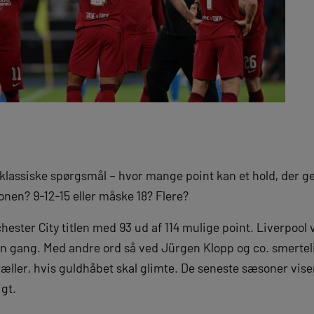
t klassiske spørgsmål – hvor mange point kan et hold, der g
nen? 9-12-15 eller måske 18? Flere?
ster City titlen med 93 ud af 114 mulige point. Liverpool v
 gang. Med andre ord så ved Jürgen Klopp og co. smerteligt
ller, hvis guldhåbet skal glimte. De seneste sæsoner viser
gt.