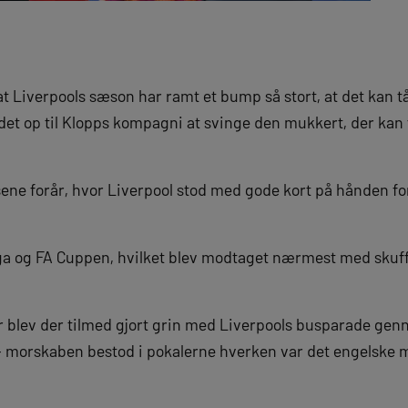
at Liverpools sæson har ramt et bump så stort, at det kan 
det op til Klopps kompagni at svinge den mukkert, der kan 
t sene forår, hvor Liverpool stod med gode kort på hånden f
Liga og FA Cuppen, hvilket blev modtaget nærmest med skuff
r blev der tilmed gjort grin med Liverpools busparade genn
 – morskaben bestod i pokalerne hverken var det engelske m