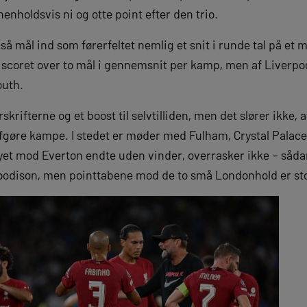
enholdsvis ni og otte point efter den trio.
så mål ind som førerfeltet nemlig et snit i runde tal på et
scoret over to mål i gennemsnit per kamp, men af Liverpool
uth.
rskrifterne og et boost til selvtilliden, men det slører ikke,
afgøre kampe. I stedet er møder med Fulham, Crystal Palac
byet mod Everton endte uden vinder, overrasker ikke – såda
odison, men pointtabene mod de to små Londonhold er stor