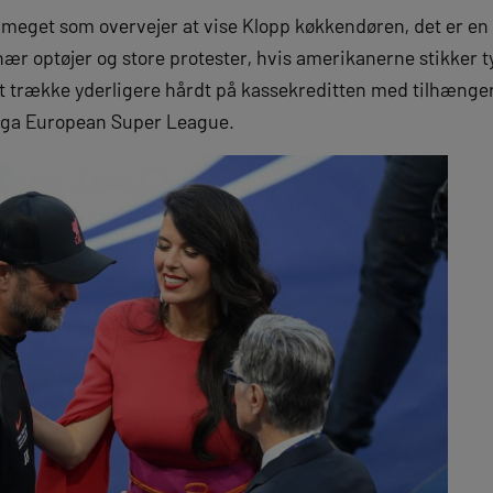
 meget som overvejer at vise Klopp køkkendøren, det er en 
ær optøjer og store protester, hvis amerikanerne stikker t
trække yderligere hårdt på kassekreditten med tilhængern
iga European Super League.