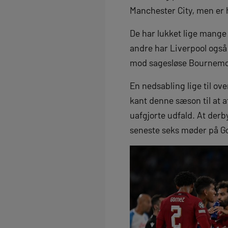
Manchester City, men er h
De har lukket lige mange 
andre har Liverpool også 
mod sagesløse Bournemo
En nedsabling lige til ove
kant denne sæson til at 
uafgjorte udfald. At der
seneste seks møder på Go