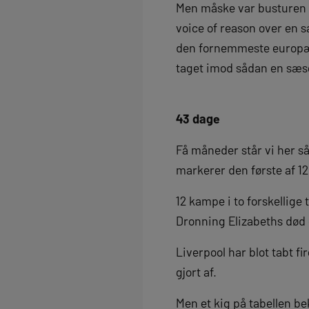
Men måske var busturen e
voice of reason over en sæ
den fornemmeste europæi
taget imod sådan en sæ
43 dage
Få måneder står vi her s
markerer den første af 12
12 kampe i to forskellige
Dronning Elizabeths død 
Liverpool har blot tabt f
gjort af.
Men et kig på tabellen b