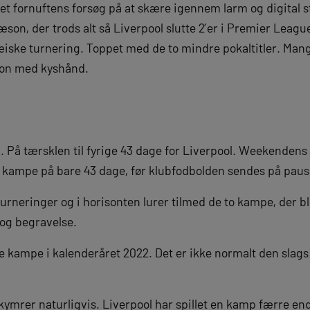
t fornuftens forsøg på at skære igennem larm og digital s
son, der trods alt så Liverpool slutte 2’er i Premier League
ske turnering. Toppet med de to mindre pokaltitler. Man
son med kyshånd.
å. På tærsklen til fyrige 43 dage for Liverpool. Weekende
 kampe på bare 43 dage, før klubfodbolden sendes på pause t
 turneringer og i horisonten lurer tilmed de to kampe, der b
og begravelse.
ire kampe i kalenderåret 2022. Det er ikke normalt den slags
ekymrer naturligvis. Liverpool har spillet en kamp færre e