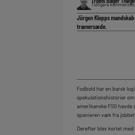
Troels Bager Thøge
Tidligere kommentator
Jürgen Klopps mandskab ta
trænersæde.
Fodbold har en barsk logi
spekulationshistorier om 
amerikanske FSG havde al
spanieren væk fra jobbet
Derefter blev kortet med 