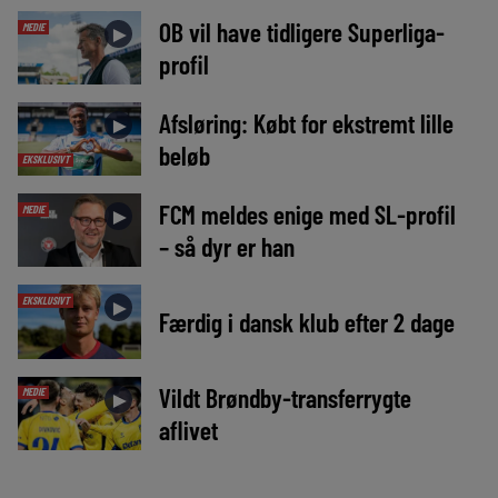
OB vil have tidligere Superliga-
MEDIE
►
profil
Afsløring: Købt for ekstremt lille
►
beløb
EKSKLUSIVT
FCM meldes enige med SL-profil
MEDIE
►
– så dyr er han
EKSKLUSIVT
►
Færdig i dansk klub efter 2 dage
Vildt Brøndby-transferrygte
MEDIE
►
aflivet