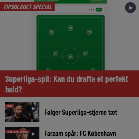
TIPSBLADET SPECIAL
►
Superliga-spil: Kan du drafte et perfekt
hold?
MEDIE
►
Følger Superliga-stjerne tæt
Farzam spår: FC København
TIPSBLADET SPECIAL
►