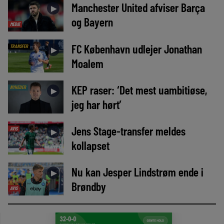
Manchester United afviser Barça
►
og Bayern
MEDIE
FC København udlejer Jonathan
TRANSFER
►
Moalem
KEP raser: ‘Det mest uambitiøse,
NYHEDER
►
jeg har hørt’
Jens Stage-transfer meldes
AVIS
►
kollapset
Nu kan Jesper Lindstrøm ende i
►
Brøndby
AVIS