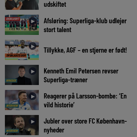
udskiftet
Afsløring: Superliga-klub udlejer
EKSKLUSIVT
►
stort talent
►
Tillykke, AGF – en stjerne er født!
TIPSBLADETS DOM
Kenneth Emil Petersen revser
►
Superliga-træner
NYHEDER
Reagerer på Larsson-bombe: ‘En
►
vild historie’
INTERVIEW
Jubler over store FC København-
►
nyheder
INTERVIEW