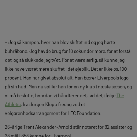
– Jeg så kampen, hvor han blev skiftet ind og jeg hørte
buhråbene. Jeg havde brug for 10 sekunder mere, for at forstå
det, og så slukkede jeg tv’et. For at være ærlig, så kunne jeg
ikke have været mere skuffet i det øjeblik. Det er ikke os, 100
procent. Han har givet absolut alt. Han bærer Liverpools logo
på sin hud. Men nu spiller han for en ny klub i næste sæson, og
vi må beslutte, hvordan vi håndterer det, lød det, ifølge
The
Athletic
, fra Jürgen Klopp fredag ved et
velgørenhedsarrangement for LFC Foundation.
26-årige Trent Alexander-Arnold står noteret for 92 assister og
23 mål i 353 kampe for Liverpool.