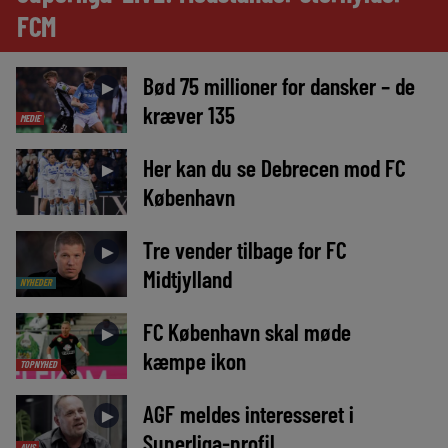
FCM
Bød 75 millioner for dansker – de
►
kræver 135
MEDIE
Her kan du se Debrecen mod FC
►
København
Tre vender tilbage for FC
►
Midtjylland
NYHEDER
FC København skal møde
►
kæmpe ikon
TOPNYHED
AGF meldes interesseret i
►
Superliga-profil
AVIS