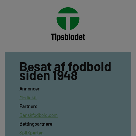
Besat af fodbold
siden 1948
Annoncer
Mediekit
Partnere
Danskfodbold.com
Bettingpartnere
SpilXperten