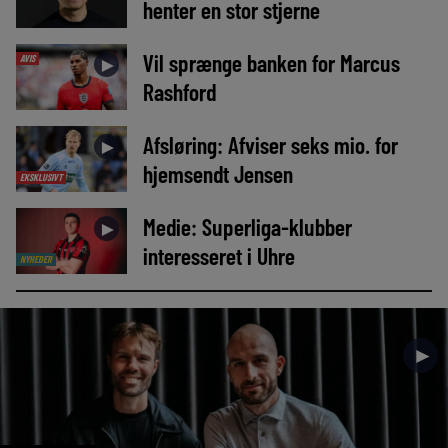
henter en stor stjerne
Vil sprænge banken for Marcus
AVIS
►
Rashford
Afsløring: Afviser seks mio. for
►
hjemsendt Jensen
EKSKLUSIVT
Medie: Superliga-klubber
►
interesseret i Uhre
NYHEDER
►