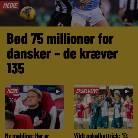
MEDIE
Bød 75 millioner for
dansker – de kræver
135
MEDIE
EKSKLUSIVT
►
►
Ny melding: Her er
Vildt pokalhattrick: ‘Et