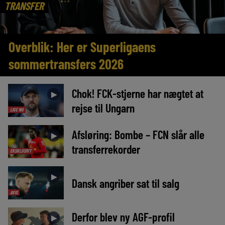
TRANSFER
Overblik: Her er Superligaens
sommertransfers 2026
Chok! FCK-stjerne har nægtet at
►
rejse til Ungarn
LIGE NU
Afsløring: Bombe – FCN slår alle
►
transferrekorder
EKSKLUSIVT
►
Dansk angriber sat til salg
AVIS
Derfor blev ny AGF-profil
►