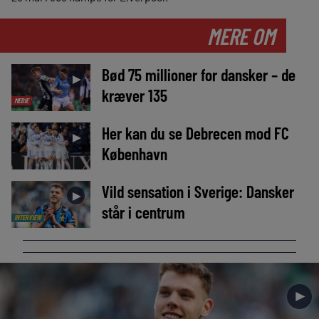
MERE OM
Bød 75 millioner for dansker – de
►
kræver 135
MEDIE
Her kan du se Debrecen mod FC
►
København
Vild sensation i Sverige: Dansker
►
står i centrum
INTERVIEW
►