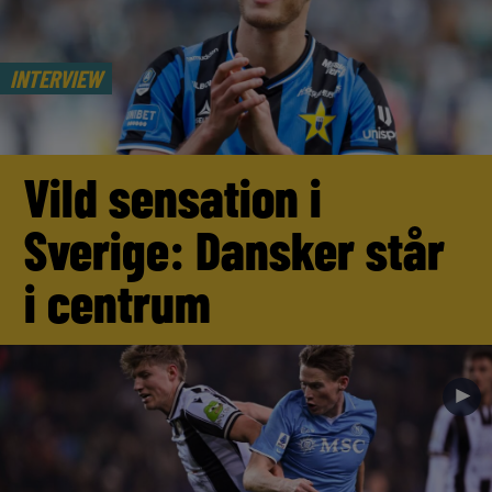
INTERVIEW
Vild sensation i
Sverige: Dansker står
i centrum
►