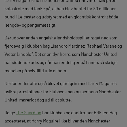
Harry Maguires tid i Manchester United har været tæt på en
katastrofe med tanke på, at han blev hentet for 80 millioner
pund i Leicester og udstyret med en gigantisk kontrakt både
længde- og pengemæssigt.
Derudover er den engelske landsholdsspiller røget ned som
fjerdevalg i klubben bag Lisandro Martinez, Raphael Varane og
Victor Lindelöf. Det er en dyr herre, som Manchester United
har siddende ude, og når han endelig er på banen, så skriger
manglen på selvtillid ude af ham.
Derfor er der ofte også blevet gjort grin med Harry Maguires
usikre præstationer for klubben, men nu ser hans Manchester
United-mareridt dog ud til at slutte.
Ifølge
The Guardian
har klubben og cheftræner Erik ten Hag
accepteret, at Harry Maguire ikke bliver den Manchester