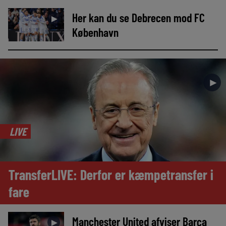
Her kan du se Debrecen mod FC
►
København
►
LIVE
TransferLIVE: Derfor er kæmpetransfer i
fare
Manchester United afviser Barça
►