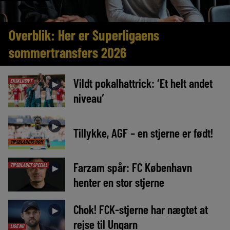
Overblik: Her er Superligaens
sommertransfers 2026
Vildt pokalhattrick: ‘Et helt andet
EKSKLUSIVT
►
niveau’
►
Tillykke, AGF – en stjerne er født!
TIPSBLADETS DOM
Farzam spår: FC København
TIPSBLADET SPECIAL
►
henter en stor stjerne
Chok! FCK-stjerne har nægtet at
►
rejse til Ungarn
LIGE NU