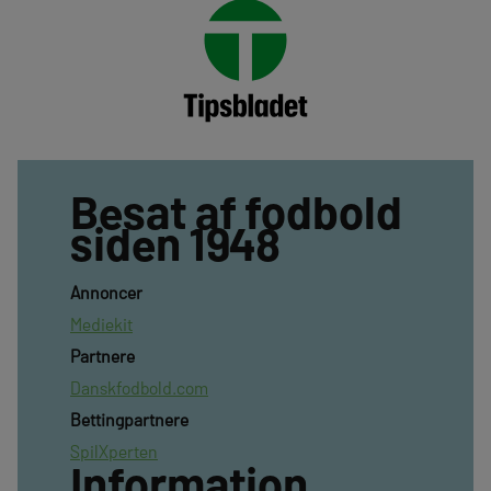
Besat af fodbold
siden 1948
Annoncer
Mediekit
Partnere
Danskfodbold.com
Bettingpartnere
SpilXperten
Information