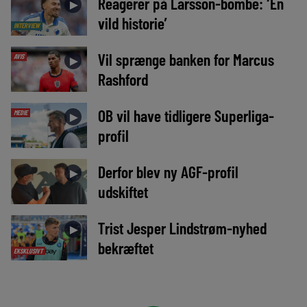
Reagerer på Larsson-bombe: ‘En
►
vild historie’
INTERVIEW
Vil sprænge banken for Marcus
AVIS
►
Rashford
OB vil have tidligere Superliga-
MEDIE
►
profil
Derfor blev ny AGF-profil
►
udskiftet
Trist Jesper Lindstrøm-nyhed
►
bekræftet
EKSKLUSIVT