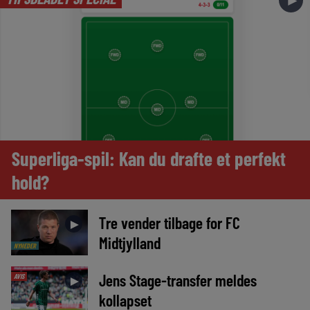
►
Superliga-spil: Kan du drafte et perfekt
hold?
Tre vender tilbage for FC
►
Midtjylland
NYHEDER
Jens Stage-transfer meldes
AVIS
►
kollapset