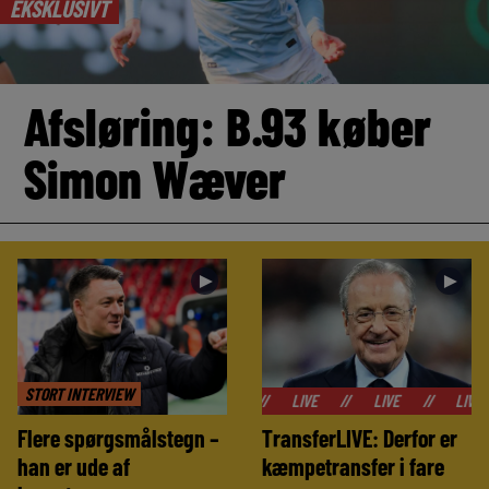
EKSKLUSIVT
Afsløring: B.93 køber
Simon Wæver
►
►
STORT INTERVIEW
//
LIVE
//
LIVE
//
LIVE
//
LIV
Flere spørgsmålstegn –
TransferLIVE: Derfor er
han er ude af
kæmpetransfer i fare