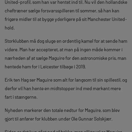
United-profil, som han var hentet ind til. Nu vil den hollandske
cheftræner sælge forsvarsspilleren til sommer, så han kan
frigøre midler til at bygge yderligere på sit Manchester United-
hold.
Storklubben må dog sluge en ordentlig kamel for at sende ham
videre. Man har accepteret, at man på ingen måde kommer i
nærheden af at sælge Maguire for den astronomiske pris, man
hentede ham for i Leicester tilbage i 2019.
Erik ten Hag ser Maguire som alt for langsom til sin spillestil, og
derfor vil han hente en midtstopper ind med markant mere
fart i stængerne.
Nyheden markerer den totale nedtur for Maguire, som blev
gjort til anfører for klubben under Ole Gunnar Solskjær.
Siden er det kun gået ned af bakke, men alligevel er Maguire