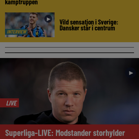
kamptruppen
►
Vild sensation i Sverige:
Dansker står i centrum
INTERVIEW
►
LIVE
Superliga-LIVE: Modstander storhylder