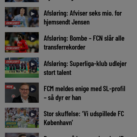
Afsløring: Afviser seks mio. for
►
hjemsendt Jensen
EKSKLUSIVT
Afsløring: Bombe – FCN slår alle
►
transferrekorder
EKSKLUSIVT
Afsløring: Superliga-klub udlejer
EKSKLUSIVT
►
stort talent
FCM meldes enige med SL-profil
MEDIE
►
– så dyr er han
Stor skuffelse: ‘Vi udspillede FC
►
København’
NYHEDER