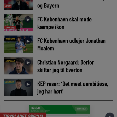
og Bayern
MEDIE
FC København skal møde
►
kæmpe ikon
TOPNYHED
FC København udlejer Jonathan
TRANSFER
►
Moalem
Christian Nørgaard: Derfor
TRANSFER
►
skifter jeg til Everton
KEP raser: ‘Det mest uambitiøse,
NYHEDER
►
jeg har hørt’
TIPSBLADET SPECIAL