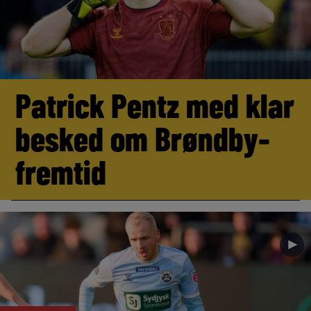
Patrick Pentz med klar
besked om Brøndby-
fremtid
►