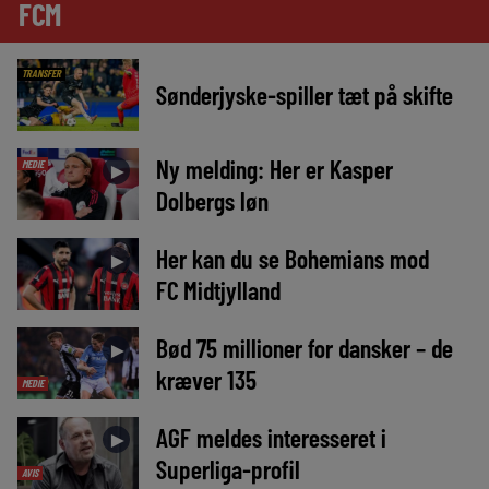
FCM
TRANSFER
Sønderjyske-spiller tæt på skifte
Ny melding: Her er Kasper
MEDIE
►
Dolbergs løn
Her kan du se Bohemians mod
►
FC Midtjylland
Bød 75 millioner for dansker – de
►
kræver 135
MEDIE
AGF meldes interesseret i
►
Superliga-profil
AVIS