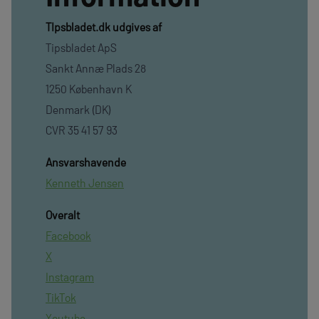
TIpsbladet.dk udgives af
Tipsbladet ApS
Sankt Annæ Plads 28
1250 København K
Denmark (DK)
CVR 35 41 57 93
Ansvarshavende
Kenneth Jensen
Overalt
Facebook
X
Instagram
TikTok
Youtube