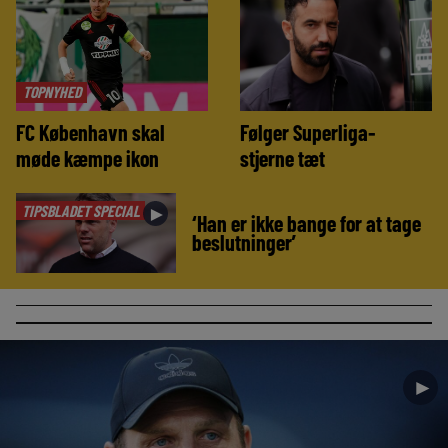
TOPNYHED
FC København skal
Følger Superliga-
møde kæmpe ikon
stjerne tæt
TIPSBLADET SPECIAL
►
‘Han er ikke bange for at tage
beslutninger’
►