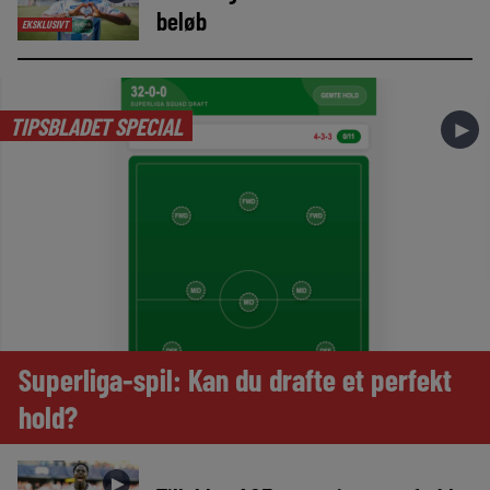
beløb
EKSKLUSIVT
TIPSBLADET SPECIAL
►
Superliga-spil: Kan du drafte et perfekt
hold?
►