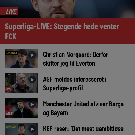
LIVE
Superliga-LIVE: Stegende hede venter
FCK
Christian Nørgaard: Derfor
TRANSFER
►
skifter jeg til Everton
AGF meldes interesseret i
►
Superliga-profil
AVIS
Manchester United afviser Barça
►
og Bayern
MEDIE
KEP raser: ‘Det mest uambitiøse,
NYHEDER
►