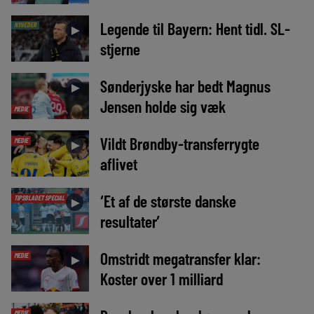
Legende til Bayern: Hent tidl. SL-
NYHEDER
►
stjerne
Sønderjyske har bedt Magnus
►
Jensen holde sig væk
MEDIE
Vildt Brøndby-transferrygte
MEDIE
►
aflivet
‘Et af de største danske
TIPSBLADET SPECIAL
►
resultater’
Omstridt megatransfer klar:
MEDIE
►
Koster over 1 milliard
MEDIE