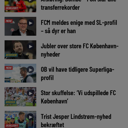
transferrekorder
EKSKLUSIVT
FCM meldes enige med SL-profil
MEDIE
►
– så dyr er han
Jubler over store FC København-
►
nyheder
INTERVIEW
OB vil have tidligere Superliga-
MEDIE
►
profil
Stor skuffelse: ‘Vi udspillede FC
►
København’
NYHEDER
Trist Jesper Lindstrøm-nyhed
►
bekræftet
EKSKLUSIVT