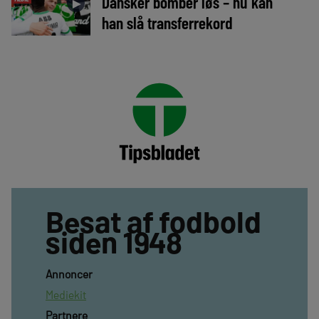
Dansker bomber løs – nu kan
►
han slå transferrekord
Besat af fodbold
siden 1948
Annoncer
Mediekit
Partnere