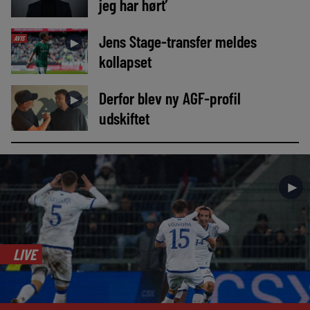
jeg har hørt’
Jens Stage-transfer meldes
AVIS
►
kollapset
Derfor blev ny AGF-profil
►
udskiftet
►
LIVE