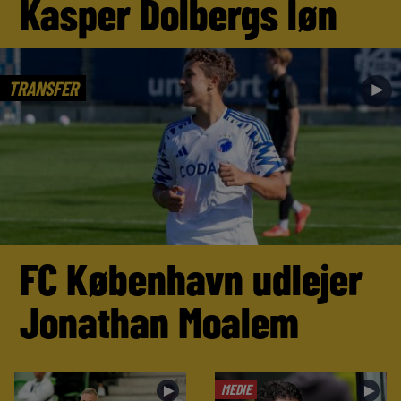
Kasper Dolbergs løn
TRANSFER
►
FC København udlejer
Jonathan Moalem
MEDIE
►
►