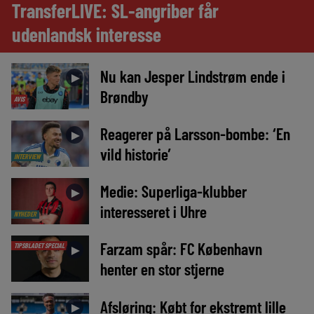
TransferLIVE: SL-angriber får
udenlandsk interesse
Nu kan Jesper Lindstrøm ende i
►
Brøndby
AVIS
Reagerer på Larsson-bombe: ‘En
►
vild historie’
INTERVIEW
Medie: Superliga-klubber
►
interesseret i Uhre
NYHEDER
Farzam spår: FC København
TIPSBLADET SPECIAL
►
henter en stor stjerne
Afsløring: Købt for ekstremt lille
►