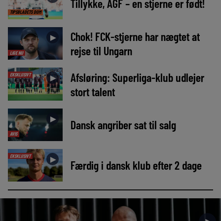
Tillykke, AGF – en stjerne er født!
TIPSBLADETS DOM
Chok! FCK-stjerne har nægtet at
►
rejse til Ungarn
LIGE NU
Afsløring: Superliga-klub udlejer
EKSKLUSIVT
►
stort talent
►
Dansk angriber sat til salg
AVIS
EKSKLUSIVT
►
Færdig i dansk klub efter 2 dage