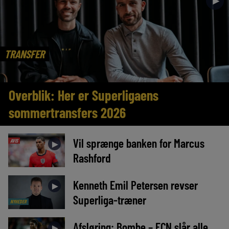
►
TRANSFER
Overblik: Her er Superligaens
sommertransfers 2026
Vil sprænge banken for Marcus
AVIS
►
Rashford
Kenneth Emil Petersen revser
►
Superliga-træner
NYHEDER
Afsløring: Bombe – FCN slår alle
►