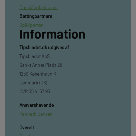
Danskfodbold.com
Bettingpartnere
SpilXperten
Information
TIpsbladet.dk udgives af
Tipsbladet ApS
Sankt Annæ Plads 28
1250 København K
Denmark (DK)
CVR 35 41 57 93
Ansvarshavende
Kenneth Jensen
Overalt