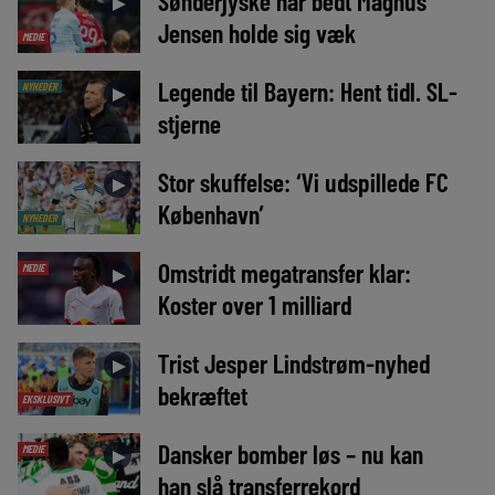
Sønderjyske har bedt Magnus
►
Jensen holde sig væk
MEDIE
Legende til Bayern: Hent tidl. SL-
NYHEDER
►
stjerne
Stor skuffelse: ‘Vi udspillede FC
►
København’
NYHEDER
Omstridt megatransfer klar:
MEDIE
►
Koster over 1 milliard
Trist Jesper Lindstrøm-nyhed
►
bekræftet
EKSKLUSIVT
Dansker bomber løs – nu kan
MEDIE
►
han slå transferrekord