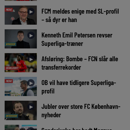
FCM meldes enige med SL-profil
MEDIE
►
– så dyr er han
Kenneth Emil Petersen revser
►
Superliga-træner
NYHEDER
Afsløring: Bombe – FCN slår alle
►
transferrekorder
EKSKLUSIVT
OB vil have tidligere Superliga-
MEDIE
►
profil
Jubler over store FC København-
►
nyheder
INTERVIEW