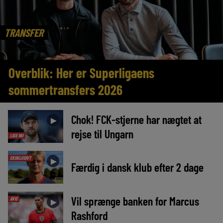
TRANSFER
Overblik: Her er Superligaens
sommertransfers 2026
Chok! FCK-stjerne har nægtet at
►
rejse til Ungarn
LIGE NU
EKSKLUSIVT
►
Færdig i dansk klub efter 2 dage
Vil sprænge banken for Marcus
AVIS
►
Rashford