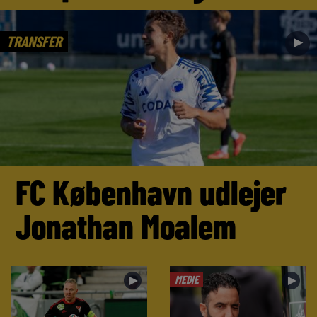
TRANSFER
►
FC København udlejer
Jonathan Moalem
MEDIE
►
►