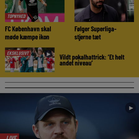
TOPNYHED
FC København skal
Følger Superliga-
møde kæmpe ikon
stjerne tæt
EKSKLUSIVT
►
Vildt pokalhattrick: ‘Et helt
andet niveau’
►
LIVE