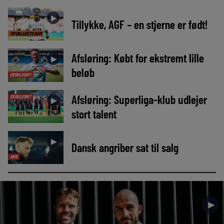
►
Tillykke, AGF – en stjerne er født!
TIPSBLADETS DOM
Afsløring: Købt for ekstremt lille
►
beløb
EKSKLUSIVT
Afsløring: Superliga-klub udlejer
EKSKLUSIVT
►
stort talent
►
Dansk angriber sat til salg
AVIS
►