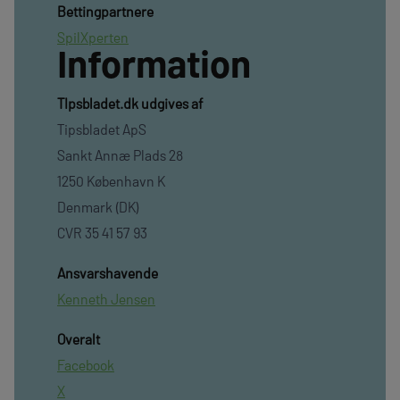
Bettingpartnere
SpilXperten
Information
TIpsbladet.dk udgives af
Tipsbladet ApS
Sankt Annæ Plads 28
1250 København K
Denmark (DK)
CVR 35 41 57 93
Ansvarshavende
Kenneth Jensen
Overalt
Facebook
X