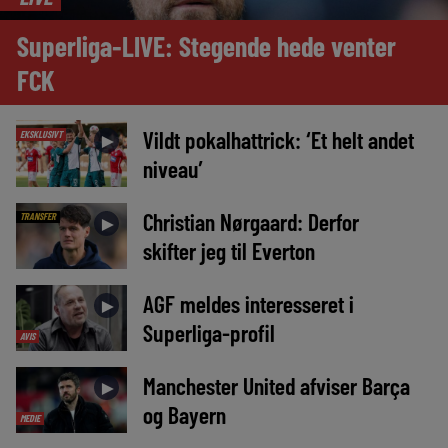
Superliga-LIVE: Stegende hede venter
FCK
Vildt pokalhattrick: ‘Et helt andet
EKSKLUSIVT
►
niveau’
Christian Nørgaard: Derfor
TRANSFER
►
skifter jeg til Everton
AGF meldes interesseret i
►
Superliga-profil
AVIS
Manchester United afviser Barça
►
og Bayern
MEDIE