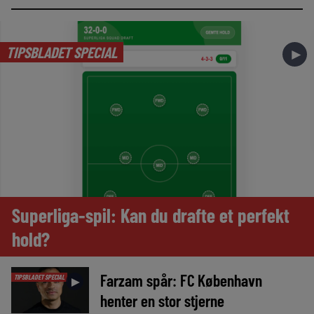
TIPSBLADET SPECIAL
►
Superliga-spil: Kan du drafte et perfekt
hold?
Farzam spår: FC København
TIPSBLADET SPECIAL
►
henter en stor stjerne