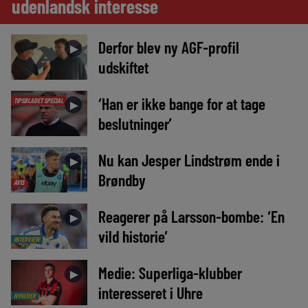
udenlandsk interesse
Derfor blev ny AGF-profil
►
udskiftet
‘Han er ikke bange for at tage
TIPSBLADET SPECIAL
►
beslutninger’
Nu kan Jesper Lindstrøm ende i
►
Brøndby
AVIS
Reagerer på Larsson-bombe: ‘En
►
vild historie’
INTERVIEW
Medie: Superliga-klubber
►
interesseret i Uhre
NYHEDER