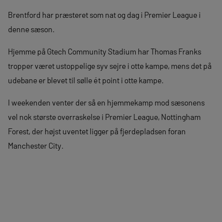
Brentford har præsteret som nat og dag i Premier League i
denne sæson.
Hjemme på Gtech Community Stadium har Thomas Franks
tropper været ustoppelige syv sejre i otte kampe, mens det på
udebane er blevet til sølle ét point i otte kampe.
I weekenden venter der så en hjemmekamp mod sæsonens
vel nok største overraskelse i Premier League, Nottingham
Forest, der højst uventet ligger på fjerdepladsen foran
Manchester City.