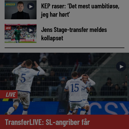
KEP raser: ‘Det mest uambitiøse,
NYHEDER
►
jeg har hørt’
Jens Stage-transfer meldes
AVIS
►
kollapset
►
LIVE
TransferLIVE: SL-angriber får