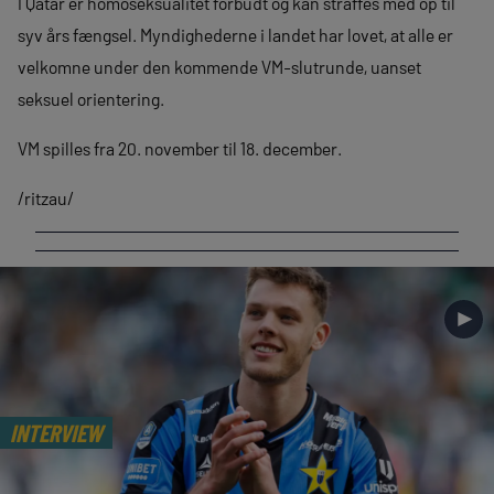
I Qatar er homoseksualitet forbudt og kan straffes med op til
syv års fængsel. Myndighederne i landet har lovet, at alle er
velkomne under den kommende VM-slutrunde, uanset
seksuel orientering.
VM spilles fra 20. november til 18. december.
/ritzau/
►
INTERVIEW