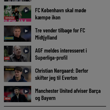
FC København skal møde
►
kæmpe ikon
TOPNYHED
Tre vender tilbage for FC
►
Midtjylland
NYHEDER
AGF meldes interesseret i
►
Superliga-profil
AVIS
Christian Nørgaard: Derfor
TRANSFER
►
skifter jeg til Everton
Manchester United afviser Barça
►
og Bayern
MEDIE