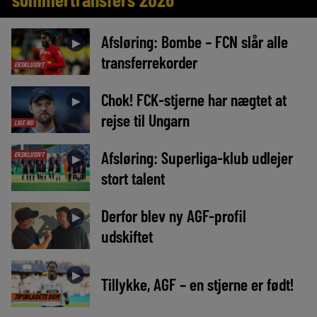
Afsløring: Bombe – FCN slår alle
►
transferrekorder
EKSKLUSIVT
Chok! FCK-stjerne har nægtet at
►
rejse til Ungarn
LIGE NU
Afsløring: Superliga-klub udlejer
EKSKLUSIVT
►
stort talent
Derfor blev ny AGF-profil
►
udskiftet
►
Tillykke, AGF – en stjerne er født!
TIPSBLADETS DOM