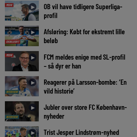
OB vil have tidligere Superliga-
MEDIE
►
profil
Afsløring: Købt for ekstremt lille
►
beløb
EKSKLUSIVT
FCM meldes enige med SL-profil
MEDIE
►
– så dyr er han
Reagerer på Larsson-bombe: ‘En
►
vild historie’
INTERVIEW
Jubler over store FC København-
►
nyheder
INTERVIEW
Trist Jesper Lindstrøm-nyhed
►