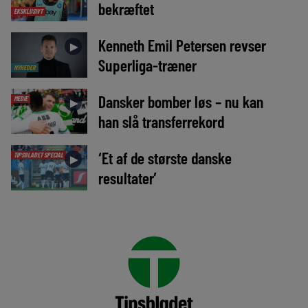
bekræftet
EKSKLUSIVT
Kenneth Emil Petersen revser
►
Superliga-træner
NYHEDER
Dansker bomber løs – nu kan
MEDIE
►
han slå transferrekord
‘Et af de største danske
TIPSBLADET SPECIAL
►
resultater’