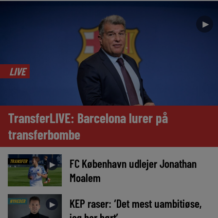
►
LIVE
TransferLIVE: Barcelona lurer på
transferbombe
FC København udlejer Jonathan
TRANSFER
►
Moalem
KEP raser: ‘Det mest uambitiøse,
NYHEDER
►
jeg har hørt’