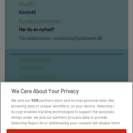
BlueSky
Kontakt
Kontakt medarbejder
Har du en nyhed?
Tip redaktionen:
redaktion@tipsbladet.dk
Privatilvspolitik
Cookiepolitik
Publiceringspolitik
Vilkår for brug af sitet
We Care About Your Privacy
Spil ansvarligt
We and our
1006
partners store and access personal data, like
Administrer samtykke
browsing data or unique identifiers, on your device. Selecting I
Arkiv
Accept enables tracking technologies to support the purposes
shown under we and our partners process data to provide.
Om os
Selecting Reject All or withdrawing your consent will disable them.
Skribenter
If trackers are disabled, some content and ads you see may not be