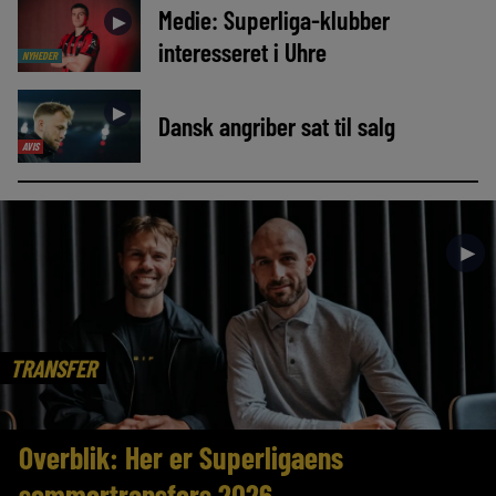
Medie: Superliga-klubber
►
interesseret i Uhre
NYHEDER
►
Dansk angriber sat til salg
AVIS
►
TRANSFER
Overblik: Her er Superligaens
sommertransfers 2026