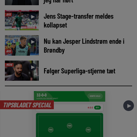
Jens Stage-transfer meldes
AVIS
►
kollapset
Nu kan Jesper Lindstrøm ende i
►
Brøndby
AVIS
MEDIE
►
Følger Superliga-stjerne tæt
TIPSBLADET SPECIAL
►