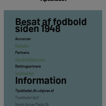
Besat af fodbold
siden 1948
Annoncer
Mediekit
Partnere
Danskfodbold.com
Bettingpartnere
SpilXperten
Information
TIpsbladet.dk udgives af
Tipsbladet ApS
Sankt Annæ Plads 28