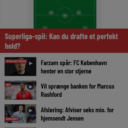
Superliga-spil: Kan du drafte et perfekt
hold?
Farzam spår: FC København
TIPSBLADET SPECIAL
►
henter en stor stjerne
Vil sprænge banken for Marcus
AVIS
►
Rashford
Afsløring: Afviser seks mio. for
►
hjemsendt Jensen
EKSKLUSIVT