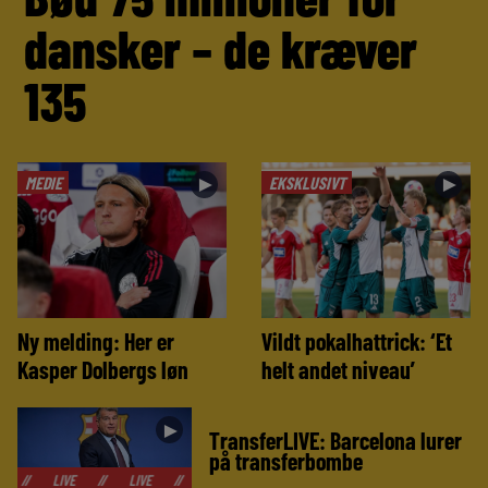
dansker – de kræver
135
MEDIE
EKSKLUSIVT
►
►
Ny melding: Her er
Vildt pokalhattrick: ‘Et
Kasper Dolbergs løn
helt andet niveau’
►
TransferLIVE: Barcelona lurer
på transferbombe
//
LIVE
//
LIVE
//
LIVE
//
LIVE
//
LIVE
//
LIVE
//