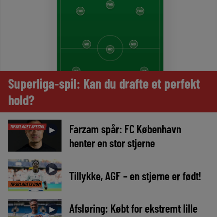
Superliga-spil: Kan du drafte et perfekt
hold?
Farzam spår: FC København
TIPSBLADET SPECIAL
►
henter en stor stjerne
►
Tillykke, AGF – en stjerne er født!
TIPSBLADETS DOM
Afsløring: Købt for ekstremt lille
►