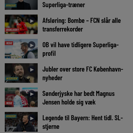
Superliga-træner
NYHEDER
Afsløring: Bombe – FCN slår alle
►
transferrekorder
EKSKLUSIVT
OB vil have tidligere Superliga-
MEDIE
►
profil
Jubler over store FC København-
►
nyheder
INTERVIEW
Sønderjyske har bedt Magnus
►
Jensen holde sig væk
MEDIE
Legende til Bayern: Hent tidl. SL-
NYHEDER
►
stjerne