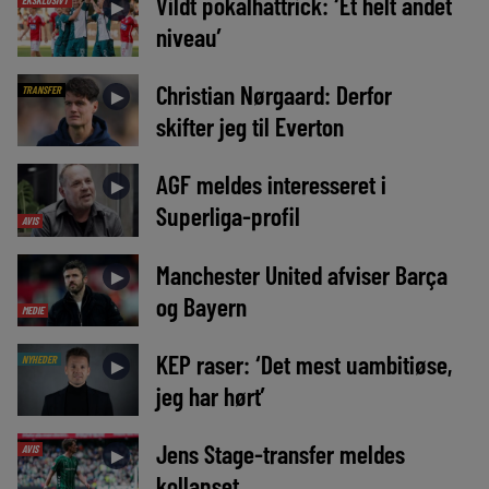
Vildt pokalhattrick: ‘Et helt andet
EKSKLUSIVT
►
niveau’
Christian Nørgaard: Derfor
TRANSFER
►
skifter jeg til Everton
AGF meldes interesseret i
►
Superliga-profil
AVIS
Manchester United afviser Barça
►
og Bayern
MEDIE
KEP raser: ‘Det mest uambitiøse,
NYHEDER
►
jeg har hørt’
Jens Stage-transfer meldes
AVIS
►
kollapset