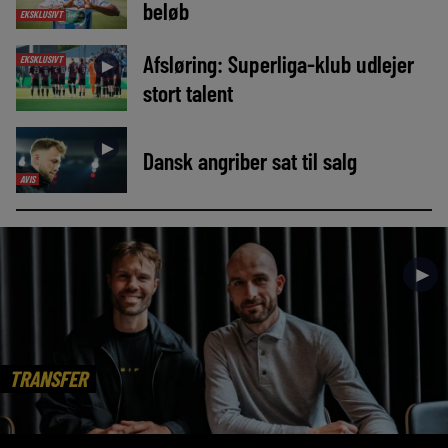
beløb
EKSKLUSIVT
Afsløring: Superliga-klub udlejer
EKSKLUSIVT
►
stort talent
►
Dansk angriber sat til salg
AVIS
►
TRANSFER