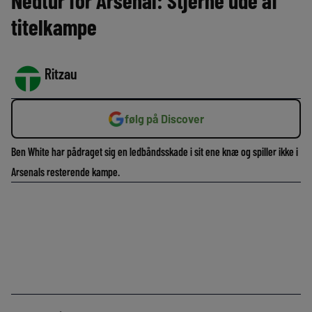
Nedtur for Arsenal: Stjerne ude af
titelkampe
Ritzau
følg på Discover
Ben White har pådraget sig en ledbåndsskade i sit ene knæ og spiller ikke i
Arsenals resterende kampe.