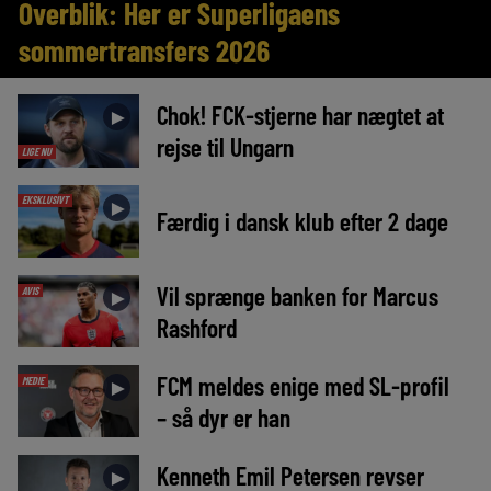
Overblik: Her er Superligaens
sommertransfers 2026
Chok! FCK-stjerne har nægtet at
►
rejse til Ungarn
LIGE NU
EKSKLUSIVT
►
Færdig i dansk klub efter 2 dage
Vil sprænge banken for Marcus
AVIS
►
Rashford
FCM meldes enige med SL-profil
MEDIE
►
– så dyr er han
Kenneth Emil Petersen revser
►