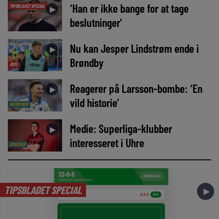
‘Han er ikke bange for at tage
TIPSBLADET SPECIAL
►
beslutninger’
Nu kan Jesper Lindstrøm ende i
►
Brøndby
AVIS
Reagerer på Larsson-bombe: ‘En
►
vild historie’
INTERVIEW
Medie: Superliga-klubber
►
interesseret i Uhre
NYHEDER
TIPSBLADET SPECIAL
►