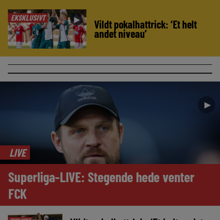
EKSKLUSIVT
►
Vildt pokalhattrick: ‘Et helt
andet niveau’
►
LIVE
Superliga-LIVE: Stegende hede venter
FCK