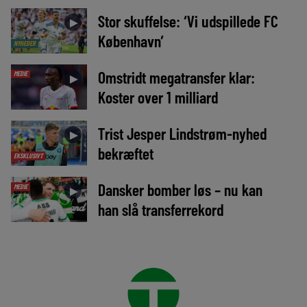
Stor skuffelse: ‘Vi udspillede FC
►
København’
NYHEDER
Omstridt megatransfer klar:
MEDIE
►
Koster over 1 milliard
Trist Jesper Lindstrøm-nyhed
►
bekræftet
EKSKLUSIVT
Dansker bomber løs – nu kan
MEDIE
►
han slå transferrekord