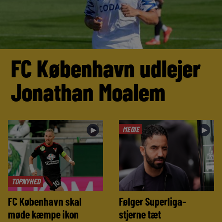
FC København udlejer
Jonathan Moalem
MEDIE
►
►
TOPNYHED
FC København skal
Følger Superliga-
møde kæmpe ikon
stjerne tæt