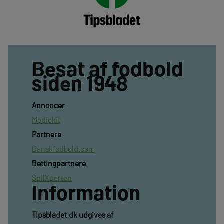
Besat af fodbold
siden 1948
Annoncer
Mediekit
Partnere
Danskfodbold.com
Bettingpartnere
SpilXperten
Information
TIpsbladet.dk udgives af