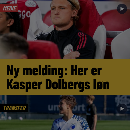
MEDIE
►
Ny melding: Her er
Kasper Dolbergs løn
TRANSFER
►