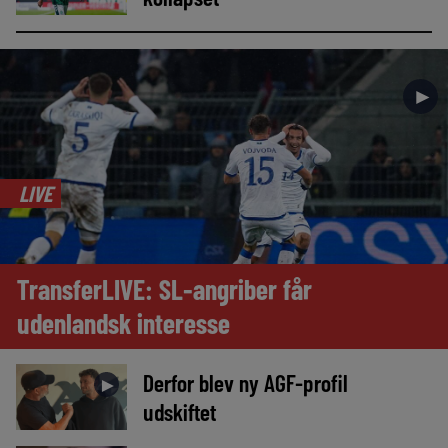
►
LIVE
TransferLIVE: SL-angriber får
udenlandsk interesse
Derfor blev ny AGF-profil
►
udskiftet