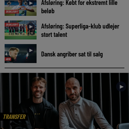
Afsløring: Købt for ekstremt lille
►
beløb
EKSKLUSIVT
Afsløring: Superliga-klub udlejer
EKSKLUSIVT
►
stort talent
►
Dansk angriber sat til salg
AVIS
►
TRANSFER