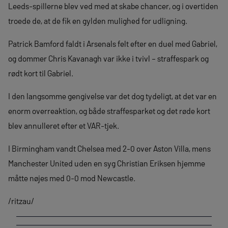
Leeds-spillerne blev ved med at skabe chancer, og i overtiden
troede de, at de fik en gylden mulighed for udligning.
Patrick Bamford faldt i Arsenals felt efter en duel med Gabriel,
og dommer Chris Kavanagh var ikke i tvivl – straffespark og
rødt kort til Gabriel.
I den langsomme gengivelse var det dog tydeligt, at det var en
enorm overreaktion, og både straffesparket og det røde kort
blev annulleret efter et VAR-tjek.
I Birmingham vandt Chelsea med 2-0 over Aston Villa, mens
Manchester United uden en syg Christian Eriksen hjemme
måtte nøjes med 0-0 mod Newcastle.
/ritzau/