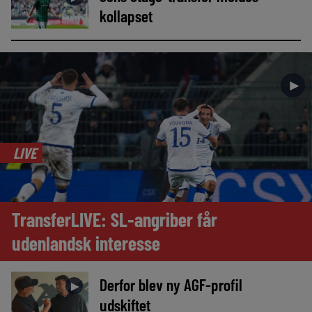
kollapset
►
LIVE
TransferLIVE: SL-angriber får
udenlandsk interesse
Derfor blev ny AGF-profil
►
udskiftet