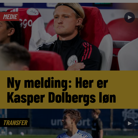
MEDIE
►
Ny melding: Her er
Kasper Dolbergs løn
TRANSFER
►