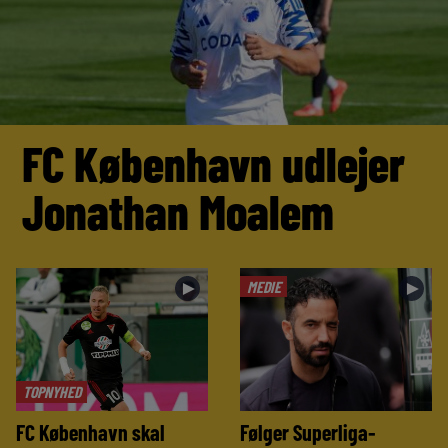
FC København udlejer
Jonathan Moalem
MEDIE
►
►
TOPNYHED
FC København skal
Følger Superliga-