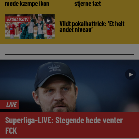
møde kæmpe ikon
stjerne tæt
EKSKLUSIVT
►
Vildt pokalhattrick: ‘Et helt
andet niveau’
►
LIVE
Superliga-LIVE: Stegende hede venter
FCK