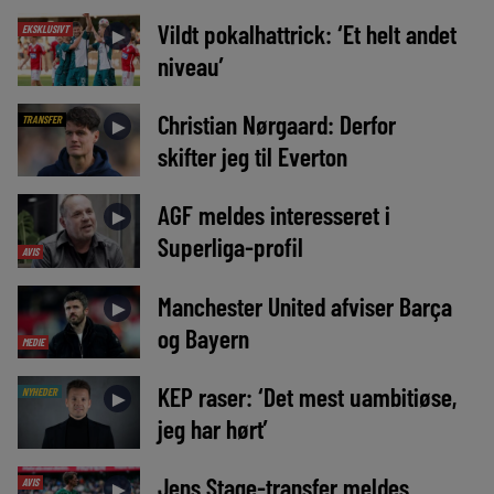
Vildt pokalhattrick: ‘Et helt andet
EKSKLUSIVT
►
niveau’
Christian Nørgaard: Derfor
TRANSFER
►
skifter jeg til Everton
AGF meldes interesseret i
►
Superliga-profil
AVIS
Manchester United afviser Barça
►
og Bayern
MEDIE
KEP raser: ‘Det mest uambitiøse,
NYHEDER
►
jeg har hørt’
Jens Stage-transfer meldes
AVIS
►