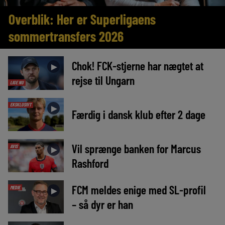
Overblik: Her er Superligaens
sommertransfers 2026
Chok! FCK-stjerne har nægtet at
►
rejse til Ungarn
LIGE NU
EKSKLUSIVT
►
Færdig i dansk klub efter 2 dage
Vil sprænge banken for Marcus
AVIS
►
Rashford
FCM meldes enige med SL-profil
MEDIE
►
– så dyr er han