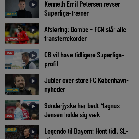
Kenneth Emil Petersen revser
►
Superliga-træner
NYHEDER
Afsløring: Bombe – FCN slår alle
►
transferrekorder
EKSKLUSIVT
OB vil have tidligere Superliga-
MEDIE
►
profil
Jubler over store FC København-
►
nyheder
INTERVIEW
Sønderjyske har bedt Magnus
►
Jensen holde sig væk
MEDIE
Legende til Bayern: Hent tidl. SL-
NYHEDER
►