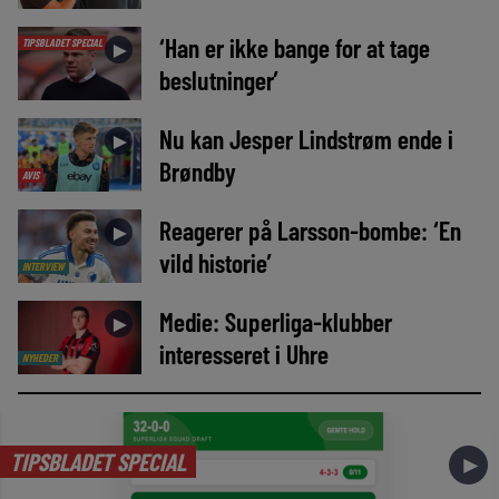
‘Han er ikke bange for at tage
TIPSBLADET SPECIAL
►
beslutninger’
Nu kan Jesper Lindstrøm ende i
►
Brøndby
AVIS
Reagerer på Larsson-bombe: ‘En
►
vild historie’
INTERVIEW
Medie: Superliga-klubber
►
interesseret i Uhre
NYHEDER
TIPSBLADET SPECIAL
►