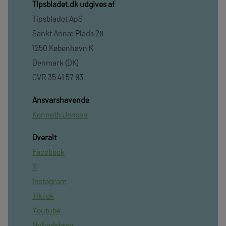
TIpsbladet.dk udgives af
Tipsbladet ApS
Sankt Annæ Plads 28
1250 København K
Denmark (DK)
CVR 35 41 57 93
Ansvarshavende
Kenneth Jensen
Overalt
Facebook
X
Instagram
TikTok
Youtube
Nyhedsbrev