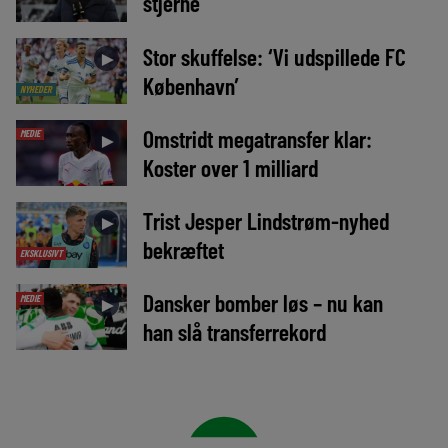
stjerne
Stor skuffelse: ‘Vi udspillede FC
►
København’
NYHEDER
Omstridt megatransfer klar:
MEDIE
►
Koster over 1 milliard
Trist Jesper Lindstrøm-nyhed
►
bekræftet
EKSKLUSIVT
Dansker bomber løs – nu kan
MEDIE
►
han slå transferrekord