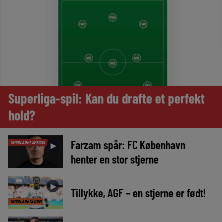
Superliga-spil: Kan du drafte et perfekt
hold?
Farzam spår: FC København
TIPSBLADET SPECIAL
►
henter en stor stjerne
►
Tillykke, AGF – en stjerne er født!
TIPSBLADETS DOM