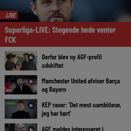
LIVE
Superliga-LIVE: Stegende hede venter
FCK
Derfor blev ny AGF-profil
►
udskiftet
Manchester United afviser Barça
►
og Bayern
MEDIE
KEP raser: ‘Det mest uambitiøse,
NYHEDER
►
jeg har hørt’
AGF meldes interesseret i
►