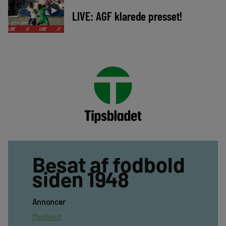
►
LIVE: AGF klarede presset!
/
LIVE
//
LIVE
//
LIVE
//
LIVE
//
LIVE
//
LIVE
//
LIVE
//
Besat af fodbold
siden 1948
Annoncer
Mediekit