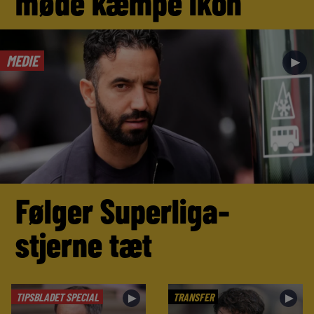
møde kæmpe ikon
MEDIE
►
Følger Superliga-
stjerne tæt
TIPSBLADET SPECIAL
TRANSFER
►
►