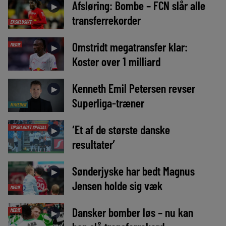
Afsløring: Bombe – FCN slår alle
►
transferrekorder
EKSKLUSIVT
Omstridt megatransfer klar:
MEDIE
►
Koster over 1 milliard
Kenneth Emil Petersen revser
►
Superliga-træner
NYHEDER
‘Et af de største danske
TIPSBLADET SPECIAL
►
resultater’
Sønderjyske har bedt Magnus
►
Jensen holde sig væk
MEDIE
Dansker bomber løs – nu kan
MEDIE
►