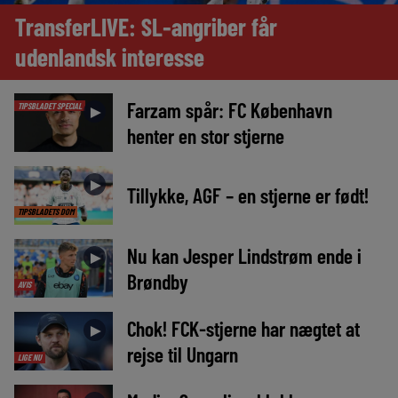
TransferLIVE: SL-angriber får
udenlandsk interesse
Farzam spår: FC København
TIPSBLADET SPECIAL
►
henter en stor stjerne
►
Tillykke, AGF – en stjerne er født!
TIPSBLADETS DOM
Nu kan Jesper Lindstrøm ende i
►
Brøndby
AVIS
Chok! FCK-stjerne har nægtet at
►
rejse til Ungarn
LIGE NU