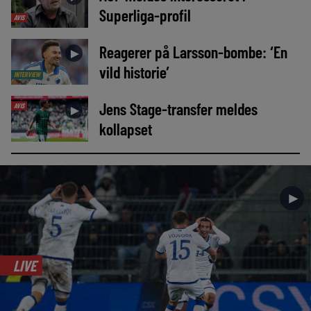
Superliga-profil
AVIS
Reagerer på Larsson-bombe: ‘En
►
vild historie’
INTERVIEW
Jens Stage-transfer meldes
AVIS
►
kollapset
►
LIVE