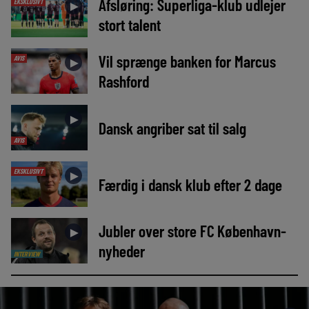
Afsløring: Superliga-klub udlejer
EKSKLUSIVT
►
stort talent
Vil sprænge banken for Marcus
AVIS
►
Rashford
►
Dansk angriber sat til salg
AVIS
EKSKLUSIVT
►
Færdig i dansk klub efter 2 dage
Jubler over store FC København-
►
nyheder
INTERVIEW