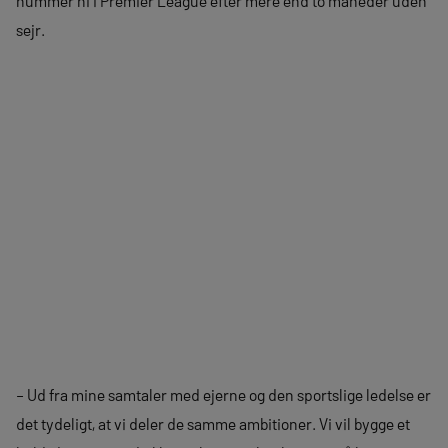
nummer ni i Premier League efter mere end to måneder uden
sejr.
– Ud fra mine samtaler med ejerne og den sportslige ledelse er
det tydeligt, at vi deler de samme ambitioner. Vi vil bygge et