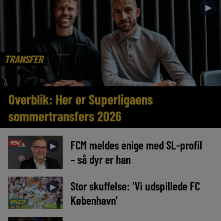
►
TRANSFER
Overblik: Her er Superligaens
sommertransfers 2026
FCM meldes enige med SL-profil
MEDIE
►
– så dyr er han
Stor skuffelse: ‘Vi udspillede FC
►
København’
NYHEDER