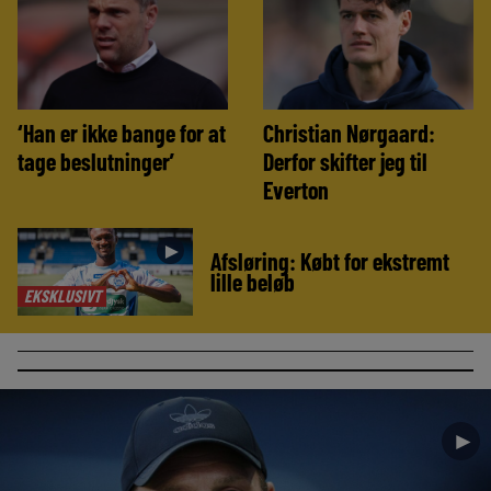
‘Han er ikke bange for at
Christian Nørgaard:
tage beslutninger’
Derfor skifter jeg til
Everton
►
Afsløring: Købt for ekstremt
lille beløb
EKSKLUSIVT
►