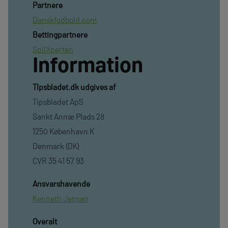
Partnere
Danskfodbold.com
Bettingpartnere
SpilXperten
Information
TIpsbladet.dk udgives af
Tipsbladet ApS
Sankt Annæ Plads 28
1250 København K
Denmark (DK)
CVR 35 41 57 93
Ansvarshavende
Kenneth Jensen
Overalt