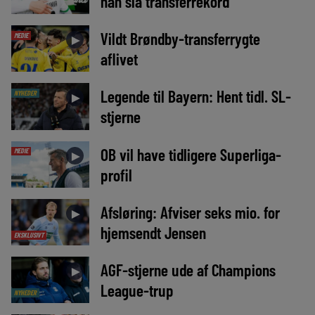
han slå transferrekord
Vildt Brøndby-transferrygte
MEDIE
►
aflivet
Legende til Bayern: Hent tidl. SL-
NYHEDER
►
stjerne
OB vil have tidligere Superliga-
MEDIE
►
profil
Afsløring: Afviser seks mio. for
►
hjemsendt Jensen
EKSKLUSIVT
AGF-stjerne ude af Champions
►
League-trup
NYHEDER