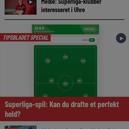
Medie: Superliga-klubber
►
interesseret i Uhre
NYHEDER
TIPSBLADET SPECIAL
►
Superliga-spil: Kan du drafte et perfekt
hold?