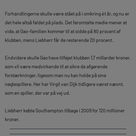
Forhandlingerne skulle være stået på i omkring ét år, og nu er
det hele altså faldet på plads. Det føromtalte medie mener at
vide, at Gao-familien kommer til at sidde på 80 procent af
klubben, mens Liebherr får de resterende 20 procent.
Endvidere skulle Gao have tilføjet klubben 1,7 millarder kroner,
som vil være medvirkende til at sikre de afgørende
forstærkninger, ligesom man nu kan holde på sine
nøglespillere. Her har Virgil van Dijk tidligere været nævnt,
som en spiller, der var på vej ud.
Liebherr købte Southampton tilbage i 2009 for 120 millioner
kroner.