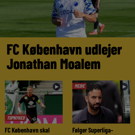
FC København udlejer
Jonathan Moalem
MEDIE
►
►
TOPNYHED
FC København skal
Følger Superliga-