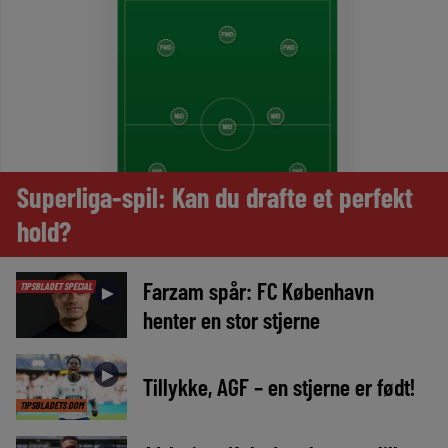
Superliga-spil: Kan du drafte et perfekt
hold?
Farzam spår: FC København
TIPSBLADET SPECIAL
►
henter en stor stjerne
►
Tillykke, AGF – en stjerne er født!
TIPSBLADETS DOM