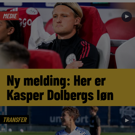
MEDIE
►
Ny melding: Her er
Kasper Dolbergs løn
TRANSFER
►