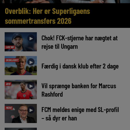
Overblik: Her er Superligaens
sommertransfers 2026
Chok! FCK-stjerne har nægtet at
►
rejse til Ungarn
LIGE NU
EKSKLUSIVT
►
Færdig i dansk klub efter 2 dage
Vil sprænge banken for Marcus
AVIS
►
Rashford
FCM meldes enige med SL-profil
MEDIE
►
– så dyr er han