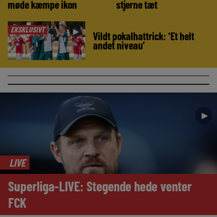
møde kæmpe ikon
stjerne tæt
EKSKLUSIVT
►
Vildt pokalhattrick: ‘Et helt
andet niveau’
►
LIVE
Superliga-LIVE: Stegende hede venter
FCK