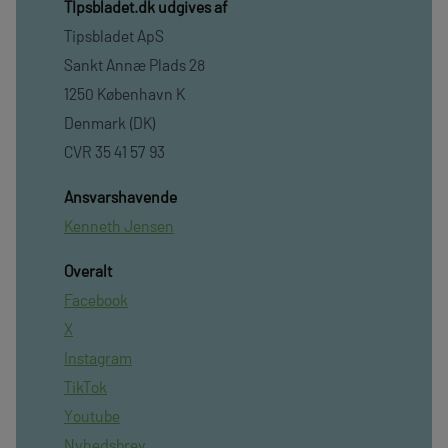
TIpsbladet.dk udgives af
Tipsbladet ApS
Sankt Annæ Plads 28
1250 København K
Denmark (DK)
CVR 35 41 57 93
Ansvarshavende
Kenneth Jensen
Overalt
Facebook
X
Instagram
TikTok
Youtube
Nyhedsbrev