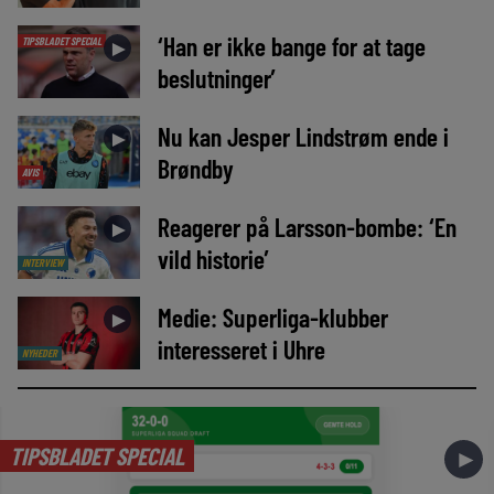
‘Han er ikke bange for at tage
TIPSBLADET SPECIAL
►
beslutninger’
Nu kan Jesper Lindstrøm ende i
►
Brøndby
AVIS
Reagerer på Larsson-bombe: ‘En
►
vild historie’
INTERVIEW
Medie: Superliga-klubber
►
interesseret i Uhre
NYHEDER
TIPSBLADET SPECIAL
►