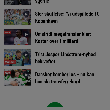
stjerne
Stor skuffelse: ‘Vi udspillede FC
►
København’
NYHEDER
Omstridt megatransfer klar:
MEDIE
►
Koster over 1 milliard
Trist Jesper Lindstrøm-nyhed
►
bekræftet
EKSKLUSIVT
Dansker bomber løs – nu kan
MEDIE
►
han slå transferrekord