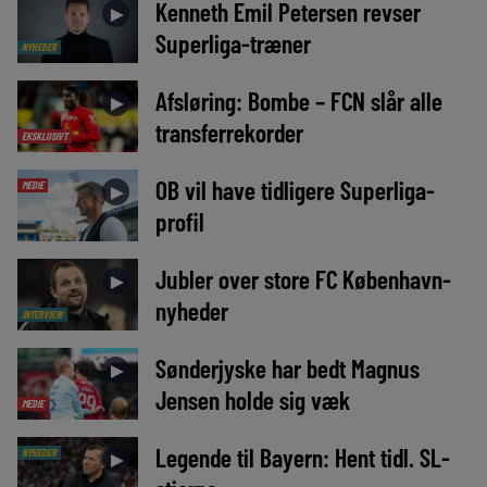
Kenneth Emil Petersen revser
►
Superliga-træner
NYHEDER
Afsløring: Bombe – FCN slår alle
►
transferrekorder
EKSKLUSIVT
OB vil have tidligere Superliga-
MEDIE
►
profil
Jubler over store FC København-
►
nyheder
INTERVIEW
Sønderjyske har bedt Magnus
►
Jensen holde sig væk
MEDIE
Legende til Bayern: Hent tidl. SL-
NYHEDER
►