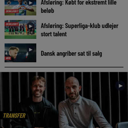
Afsløring: Købt for ekstremt lille
►
beløb
EKSKLUSIVT
Afsløring: Superliga-klub udlejer
EKSKLUSIVT
►
stort talent
►
Dansk angriber sat til salg
AVIS
►
TRANSFER