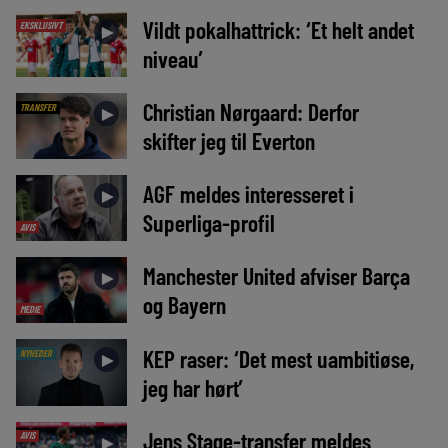
Vildt pokalhattrick: ‘Et helt andet
EKSKLUSIVT
►
niveau’
Christian Nørgaard: Derfor
TRANSFER
►
skifter jeg til Everton
AGF meldes interesseret i
►
Superliga-profil
AVIS
Manchester United afviser Barça
►
og Bayern
MEDIE
KEP raser: ‘Det mest uambitiøse,
NYHEDER
►
jeg har hørt’
Jens Stage-transfer meldes
AVIS
►