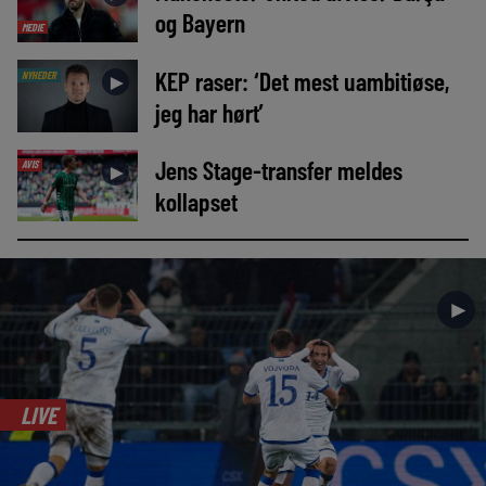
og Bayern
MEDIE
KEP raser: ‘Det mest uambitiøse,
NYHEDER
►
jeg har hørt’
Jens Stage-transfer meldes
AVIS
►
kollapset
►
LIVE