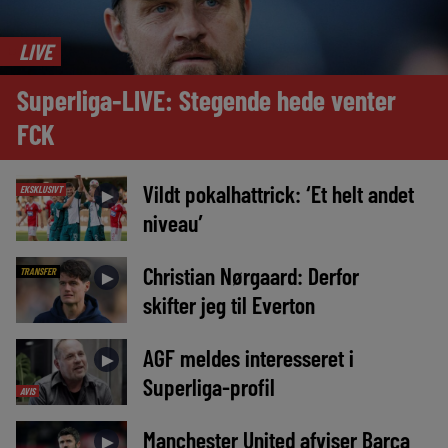
LIVE
Superliga-LIVE: Stegende hede venter
FCK
Vildt pokalhattrick: ‘Et helt andet
EKSKLUSIVT
►
niveau’
Christian Nørgaard: Derfor
TRANSFER
►
skifter jeg til Everton
AGF meldes interesseret i
►
Superliga-profil
AVIS
Manchester United afviser Barça
►