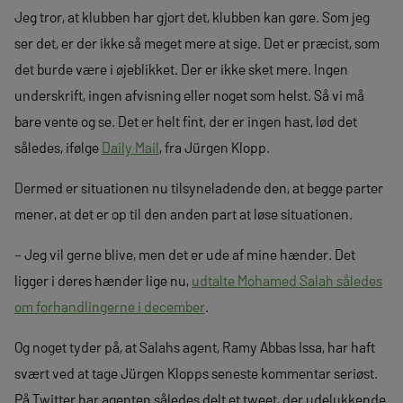
Jeg tror, at klubben har gjort det, klubben kan gøre. Som jeg
ser det, er der ikke så meget mere at sige. Det er præcist, som
det burde være i øjeblikket. Der er ikke sket mere. Ingen
underskrift, ingen afvisning eller noget som helst. Så vi må
bare vente og se. Det er helt fint, der er ingen hast, lød det
således, ifølge
Daily Mail
, fra Jürgen Klopp.
Dermed er situationen nu tilsyneladende den, at begge parter
mener, at det er op til den anden part at løse situationen.
– Jeg vil gerne blive, men det er ude af mine hænder. Det
ligger i deres hænder lige nu,
udtalte Mohamed Salah således
om forhandlingerne i december
.
Og noget tyder på, at Salahs agent, Ramy Abbas Issa, har haft
svært ved at tage Jürgen Klopps seneste kommentar seriøst.
På Twitter har agenten således delt et tweet, der udelukkende