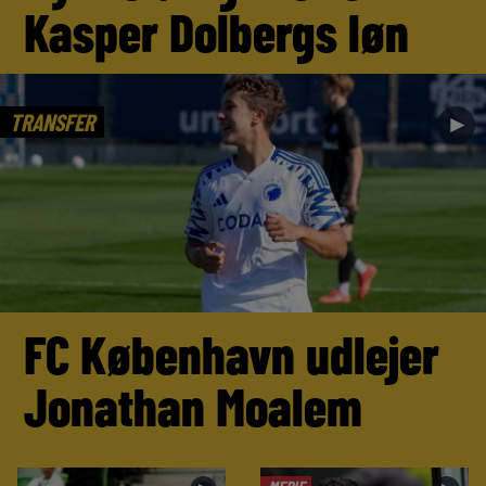
Kasper Dolbergs løn
TRANSFER
►
FC København udlejer
Jonathan Moalem