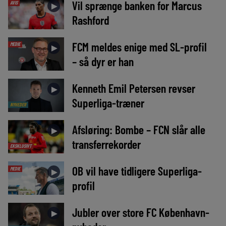
Vil sprænge banken for Marcus
AVIS
►
Rashford
FCM meldes enige med SL-profil
MEDIE
►
– så dyr er han
Kenneth Emil Petersen revser
►
Superliga-træner
NYHEDER
Afsløring: Bombe – FCN slår alle
►
transferrekorder
EKSKLUSIVT
OB vil have tidligere Superliga-
MEDIE
►
profil
Jubler over store FC København-
►