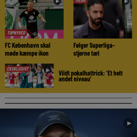
MEDIE
►
►
TOPNYHED
FC København skal
Følger Superliga-
møde kæmpe ikon
stjerne tæt
EKSKLUSIVT
►
Vildt pokalhattrick: ‘Et helt
andet niveau’
►