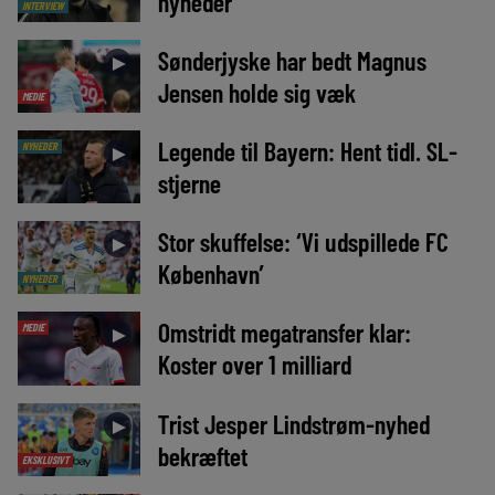
nyheder
INTERVIEW
Sønderjyske har bedt Magnus
►
Jensen holde sig væk
MEDIE
Legende til Bayern: Hent tidl. SL-
NYHEDER
►
stjerne
Stor skuffelse: ‘Vi udspillede FC
►
København’
NYHEDER
Omstridt megatransfer klar:
MEDIE
►
Koster over 1 milliard
Trist Jesper Lindstrøm-nyhed
►
bekræftet
EKSKLUSIVT