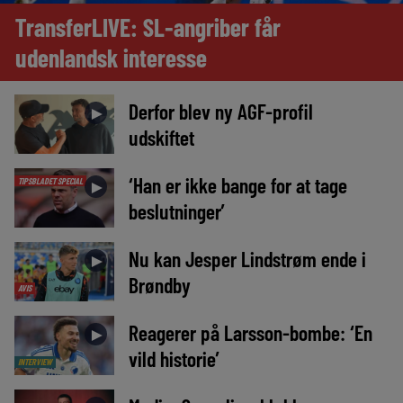
TransferLIVE: SL-angriber får
udenlandsk interesse
Derfor blev ny AGF-profil
►
udskiftet
‘Han er ikke bange for at tage
TIPSBLADET SPECIAL
►
beslutninger’
Nu kan Jesper Lindstrøm ende i
►
Brøndby
AVIS
Reagerer på Larsson-bombe: ‘En
►
vild historie’
INTERVIEW