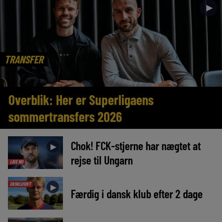
►
TRANSFER
Overblik: Her er Superligaens
sommertransfers 2026
Chok! FCK-stjerne har nægtet at
►
rejse til Ungarn
LIGE NU
EKSKLUSIVT
►
Færdig i dansk klub efter 2 dage