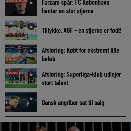
Farzam spår: FC København
TIPSBLADET SPECIAL
►
henter en stor stjerne
►
Tillykke, AGF – en stjerne er født!
TIPSBLADETS DOM
Afsløring: Købt for ekstremt lille
►
beløb
EKSKLUSIVT
Afsløring: Superliga-klub udlejer
EKSKLUSIVT
►
stort talent
►
Dansk angriber sat til salg
AVIS