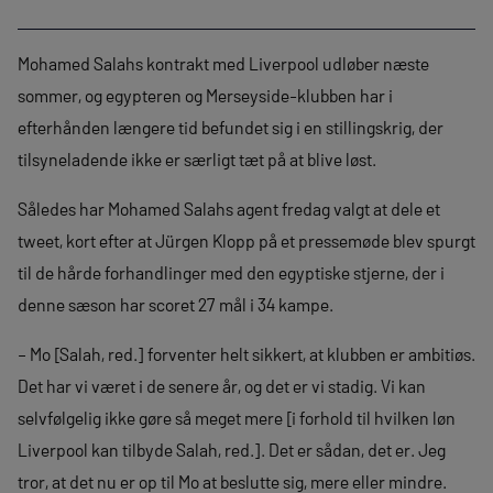
Mohamed Salahs kontrakt med Liverpool udløber næste
sommer, og egypteren og Merseyside-klubben har i
efterhånden længere tid befundet sig i en stillingskrig, der
tilsyneladende ikke er særligt tæt på at blive løst.
Således har Mohamed Salahs agent fredag valgt at dele et
tweet, kort efter at Jürgen Klopp på et pressemøde blev spurgt
til de hårde forhandlinger med den egyptiske stjerne, der i
denne sæson har scoret 27 mål i 34 kampe.
– Mo [Salah, red.] forventer helt sikkert, at klubben er ambitiøs.
Det har vi været i de senere år, og det er vi stadig. Vi kan
selvfølgelig ikke gøre så meget mere [i forhold til hvilken løn
Liverpool kan tilbyde Salah, red.]. Det er sådan, det er. Jeg
tror, at det nu er op til Mo at beslutte sig, mere eller mindre.