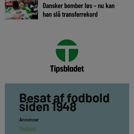
Dansker bomber løs – nu kan
MEDIE
►
han slå transferrekord
Besat af fodbold
siden 1948
Annoncer
Mediekit