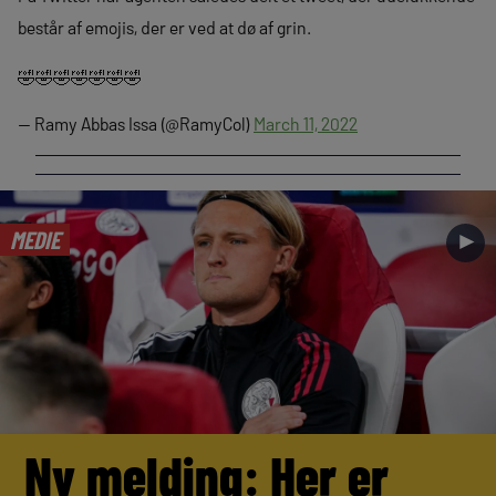
består af emojis, der er ved at dø af grin.
🤣🤣🤣🤣🤣🤣🤣
— Ramy Abbas Issa (@RamyCol)
March 11, 2022
MEDIE
►
Ny melding: Her er