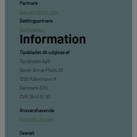
Partnere
Danskfodbold.com
Bettingpartnere
SpilXperten
Information
TIpsbladet.dk udgives af
Tipsbladet ApS
Sankt Annæ Plads 28
1250 København K
Denmark (DK)
CVR 35 41 57 93
Ansvarshavende
Kenneth Jensen
Overalt