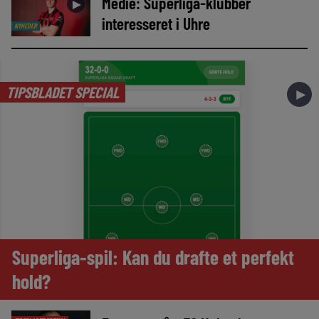
Medie: Superliga-klubber
►
interesseret i Uhre
NYHEDER
TIPSBLADET SPECIAL
►
Superliga-spil: Kan du drafte et perfekt
hold?