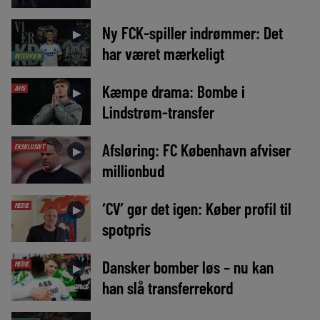
Ny FCK-spiller indrømmer: Det
►
har været mærkeligt
INTERVIEW
Kæmpe drama: Bombe i
AVIS
►
Lindstrøm-transfer
Afsløring: FC København afviser
EKSKLUSIVT
►
millionbud
‘CV’ gør det igen: Køber profil til
MEDIE
►
spotpris
Dansker bomber løs – nu kan
MEDIE
►
han slå transferrekord