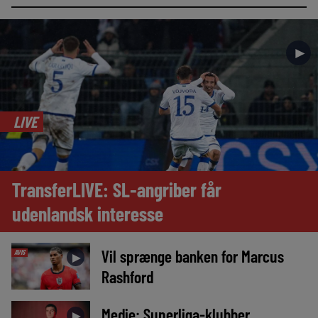
►
LIVE
TransferLIVE: SL-angriber får
udenlandsk interesse
Vil sprænge banken for Marcus
AVIS
►
Rashford
Medie: Superliga-klubber
►