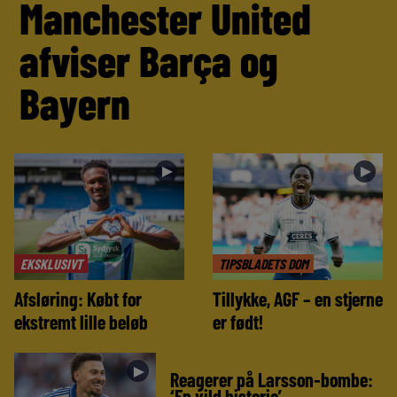
Manchester United
afviser Barça og
Bayern
►
►
EKSKLUSIVT
TIPSBLADETS DOM
Afsløring: Købt for
Tillykke, AGF – en stjerne
ekstremt lille beløb
er født!
►
Reagerer på Larsson-bombe:
‘En vild historie’