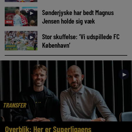
Sønderjyske har bedt Magnus
►
Jensen holde sig væk
MEDIE
Stor skuffelse: ‘Vi udspillede FC
►
København’
NYHEDER
►
TRANSFER
Overblik: Her er Superligaens