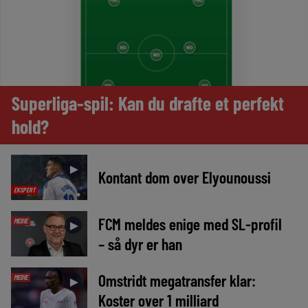
Superliga-spil: Kan du drafte et perfekt
hold?
►
Kontant dom over Elyounoussi
EKSPERT
FCM meldes enige med SL-profil
MEDIE
►
– så dyr er han
Omstridt megatransfer klar:
MEDIE
►
Koster over 1 milliard