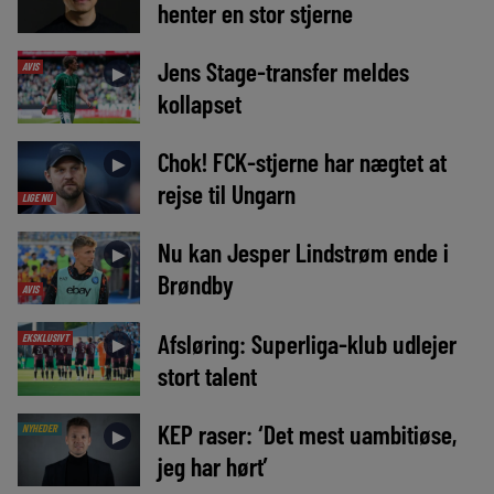
henter en stor stjerne
Jens Stage-transfer meldes
AVIS
►
kollapset
Chok! FCK-stjerne har nægtet at
►
rejse til Ungarn
LIGE NU
Nu kan Jesper Lindstrøm ende i
►
Brøndby
AVIS
Afsløring: Superliga-klub udlejer
EKSKLUSIVT
►
stort talent
KEP raser: ‘Det mest uambitiøse,
NYHEDER
►
jeg har hørt’