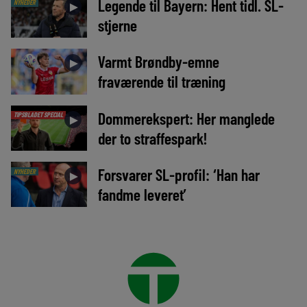
Legende til Bayern: Hent tidl. SL-
NYHEDER
►
stjerne
Varmt Brøndby-emne
►
fraværende til træning
Dommerekspert: Her manglede
TIPSBLADET SPECIAL
►
der to straffespark!
Forsvarer SL-profil: ‘Han har
NYHEDER
►
fandme leveret’