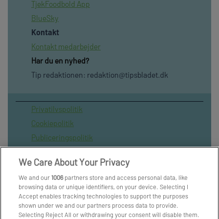
TjekFoodbold App
BlueSky
Kontakt
Kontakt medarbejder
Har du en nyhed?
Tip redaktionen:
redaktion@tipsbladet.dk
Privatilvspolitik
Cookiepolitik
Publiceringspolitik
Vilkår for brug af sitet
We Care About Your Privacy
Spil ansvarligt
We and our
1006
partners store and access personal data, like
Administrer samtykke
browsing data or unique identifiers, on your device. Selecting I
Arkiv
Accept enables tracking technologies to support the purposes
shown under we and our partners process data to provide.
Om os
Selecting Reject All or withdrawing your consent will disable them.