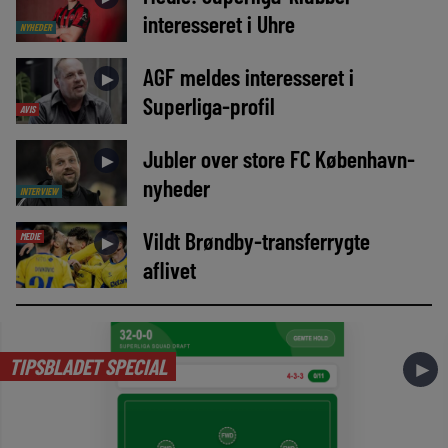
interesseret i Uhre
NYHEDER
AGF meldes interesseret i
►
Superliga-profil
AVIS
Jubler over store FC København-
►
nyheder
INTERVIEW
Vildt Brøndby-transferrygte
MEDIE
►
aflivet
TIPSBLADET SPECIAL
►