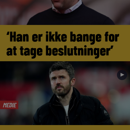
‘Han er ikke bange for
at tage beslutninger’
►
MEDIE