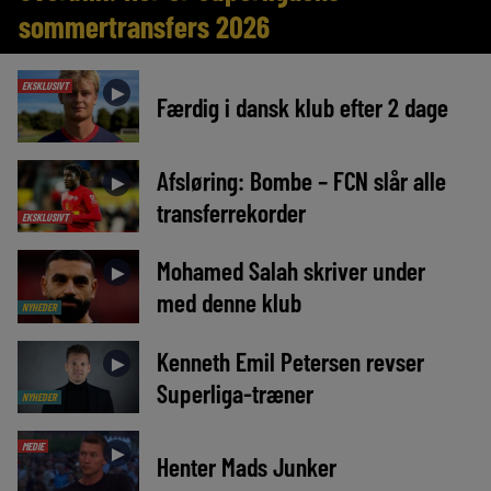
sommertransfers 2026
EKSKLUSIVT
►
Færdig i dansk klub efter 2 dage
Afsløring: Bombe – FCN slår alle
►
transferrekorder
EKSKLUSIVT
Mohamed Salah skriver under
►
med denne klub
NYHEDER
Kenneth Emil Petersen revser
►
Superliga-træner
NYHEDER
MEDIE
►
Henter Mads Junker