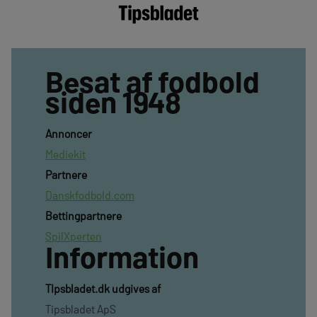
Besat af fodbold
siden 1948
Annoncer
Mediekit
Partnere
Danskfodbold.com
Bettingpartnere
SpilXperten
Information
TIpsbladet.dk udgives af
Tipsbladet ApS