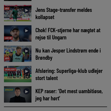
Jens Stage-transfer meldes
AVIS
►
kollapset
Chok! FCK-stjerne har nægtet at
►
rejse til Ungarn
LIGE NU
Nu kan Jesper Lindstrøm ende i
►
Brøndby
AVIS
Afsløring: Superliga-klub udlejer
EKSKLUSIVT
►
stort talent
KEP raser: ‘Det mest uambitiøse,
NYHEDER
►
jeg har hørt’