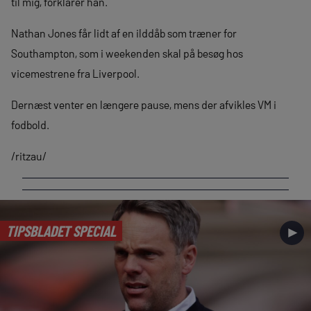
til mig, forklarer han.
Nathan Jones får lidt af en ilddåb som træner for
Southampton, som i weekenden skal på besøg hos
vicemestrene fra Liverpool.
Dernæst venter en længere pause, mens der afvikles VM i
fodbold.
/ritzau/
TIPSBLADET SPECIAL
►