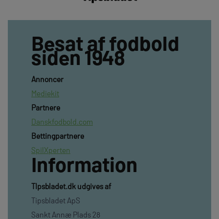
Besat af fodbold
siden 1948
Annoncer
Mediekit
Partnere
Danskfodbold.com
Bettingpartnere
SpilXperten
Information
TIpsbladet.dk udgives af
Tipsbladet ApS
Sankt Annæ Plads 28