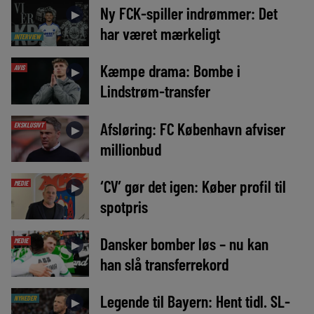
Ny FCK-spiller indrømmer: Det
►
har været mærkeligt
INTERVIEW
Kæmpe drama: Bombe i
AVIS
►
Lindstrøm-transfer
Afsløring: FC København afviser
EKSKLUSIVT
►
millionbud
‘CV’ gør det igen: Køber profil til
MEDIE
►
spotpris
Dansker bomber løs – nu kan
MEDIE
►
han slå transferrekord
Legende til Bayern: Hent tidl. SL-
NYHEDER
►