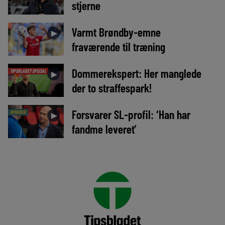
stjerne
Varmt Brøndby-emne
►
fraværende til træning
Dommerekspert: Her manglede
TIPSBLADET SPECIAL
►
der to straffespark!
Forsvarer SL-profil: ‘Han har
NYHEDER
►
fandme leveret’