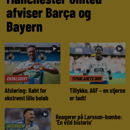
afviser Barça og
Bayern
►
►
EKSKLUSIVT
TIPSBLADETS DOM
Afsløring: Købt for
Tillykke, AGF – en stjerne
ekstremt lille beløb
er født!
►
Reagerer på Larsson-bombe:
‘En vild historie’
INTERVIEW