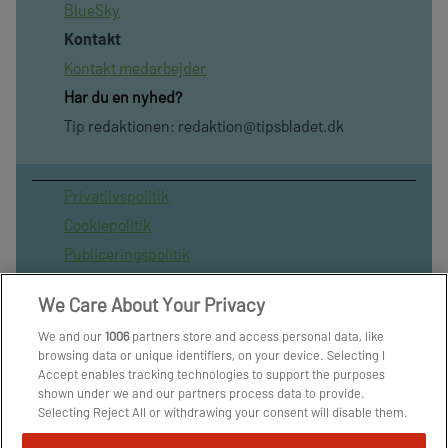
BlueSky
Kontakt
Kontakt medarbejder
Har du en nyhed?
Tip redaktionen:
redaktion@tipsbladet.dk
Privatilvspolitik
Cookiepolitik
Publiceringspolitik
Vilkår for brug af sitet
We Care About Your Privacy
Spil ansvarligt
We and our
1006
partners store and access personal data, like
Administrer samtykke
browsing data or unique identifiers, on your device. Selecting I
Arkiv
Accept enables tracking technologies to support the purposes
shown under we and our partners process data to provide.
Om os
Selecting Reject All or withdrawing your consent will disable them.
Skribenter
If trackers are disabled, some content and ads you see may not be