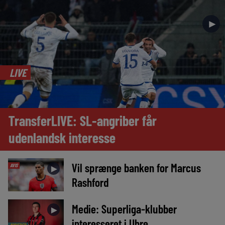
►
LIVE
TransferLIVE: SL-angriber får
udenlandsk interesse
Vil sprænge banken for Marcus
AVIS
►
Rashford
Medie: Superliga-klubber
►
interesseret i Uhre