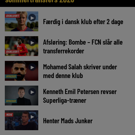
EKSKLUSIVT
►
Færdig i dansk klub efter 2 dage
Afsløring: Bombe – FCN slår alle
►
transferrekorder
EKSKLUSIVT
Mohamed Salah skriver under
►
med denne klub
NYHEDER
Kenneth Emil Petersen revser
►
Superliga-træner
NYHEDER
MEDIE
►
Henter Mads Junker