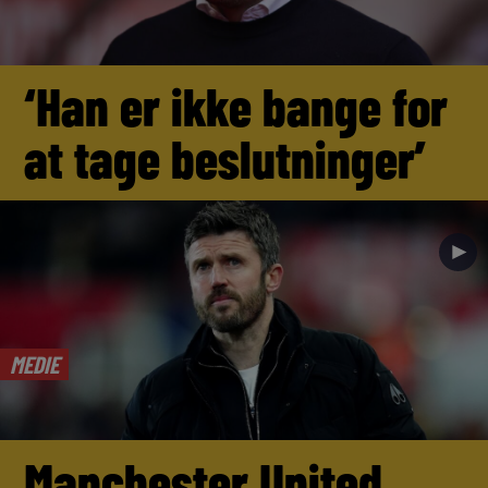
‘Han er ikke bange for
at tage beslutninger’
►
MEDIE
Manchester United