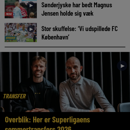
Sønderjyske har bedt Magnus
►
Jensen holde sig væk
MEDIE
Stor skuffelse: ‘Vi udspillede FC
►
København’
NYHEDER
►
TRANSFER
Overblik: Her er Superligaens
sommertransfers 2026