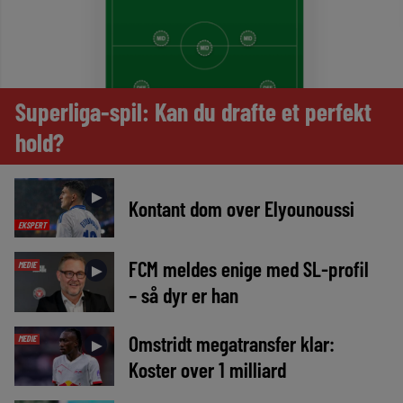
Superliga-spil: Kan du drafte et perfekt
hold?
►
Kontant dom over Elyounoussi
EKSPERT
FCM meldes enige med SL-profil
MEDIE
►
– så dyr er han
Omstridt megatransfer klar:
MEDIE
►
Koster over 1 milliard