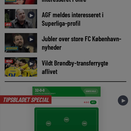
NYHEDER
AGF meldes interesseret i
►
Superliga-profil
AVIS
Jubler over store FC København-
►
nyheder
INTERVIEW
Vildt Brøndby-transferrygte
MEDIE
►
aflivet
TIPSBLADET SPECIAL
►