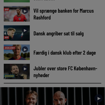
Vil sprænge banken for Marcus
AVIS
►
Rashford
►
Dansk angriber sat til salg
AVIS
EKSKLUSIVT
►
Færdig i dansk klub efter 2 dage
Jubler over store FC København-
►
nyheder
INTERVIEW
►