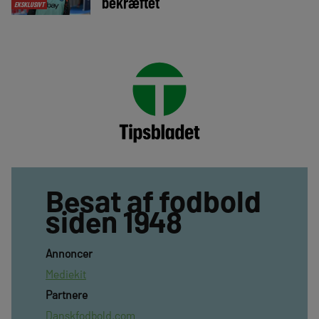
bekræftet
EKSKLUSIVT
Besat af fodbold
siden 1948
Annoncer
Mediekit
Partnere
Danskfodbold.com