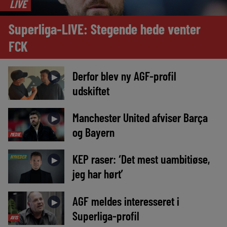
LIVE
Superliga-LIVE: Stegende hede venter
FCK
Derfor blev ny AGF-profil
►
udskiftet
Manchester United afviser Barça
►
og Bayern
MEDIE
KEP raser: ‘Det mest uambitiøse,
NYHEDER
►
jeg har hørt’
AGF meldes interesseret i
►
Superliga-profil
AVIS