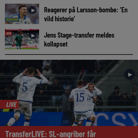
Reagerer på Larsson-bombe: ‘En
►
vild historie’
INTERVIEW
Jens Stage-transfer meldes
AVIS
►
kollapset
►
LIVE
TransferLIVE: SL-angriber får