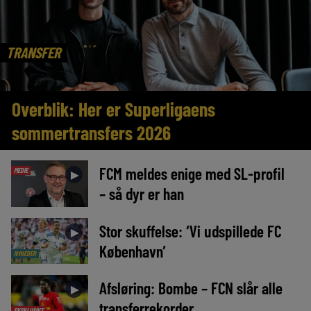
TRANSFER
Overblik: Her er Superligaens
sommertransfers 2026
FCM meldes enige med SL-profil
MEDIE
►
– så dyr er han
Stor skuffelse: ‘Vi udspillede FC
►
København’
NYHEDER
Afsløring: Bombe – FCN slår alle
►
transferrekorder
EKSKLUSIVT