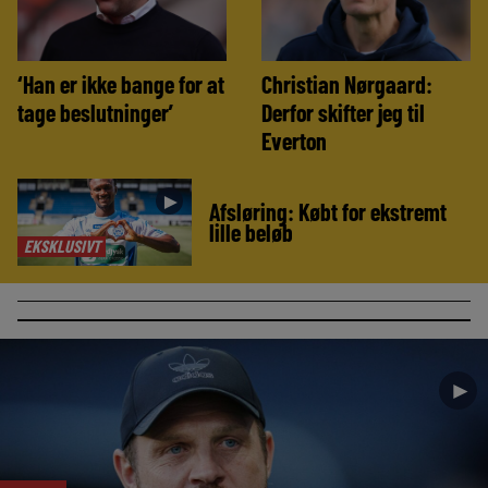
‘Han er ikke bange for at
Christian Nørgaard:
tage beslutninger’
Derfor skifter jeg til
Everton
►
Afsløring: Købt for ekstremt
lille beløb
EKSKLUSIVT
►