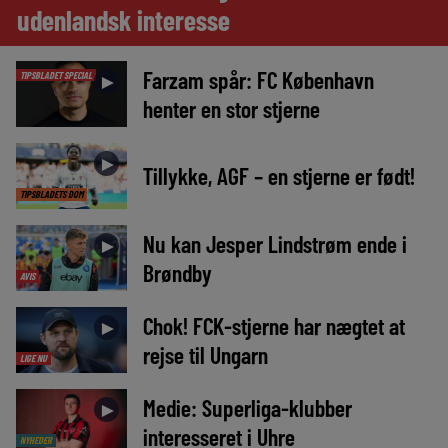
udenlandsk interesse
Farzam spår: FC København
TIPSBLADET SPECIAL
►
henter en stor stjerne
►
Tillykke, AGF – en stjerne er født!
TIPSBLADETS DOM
Nu kan Jesper Lindstrøm ende i
►
Brøndby
AVIS
Chok! FCK-stjerne har nægtet at
►
rejse til Ungarn
LIGE NU
Medie: Superliga-klubber
►
interesseret i Uhre
NYHEDER