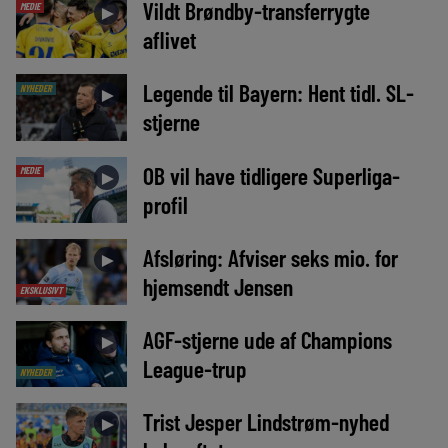
Vildt Brøndby-transferrygte
MEDIE
►
aflivet
Legende til Bayern: Hent tidl. SL-
NYHEDER
►
stjerne
OB vil have tidligere Superliga-
MEDIE
►
profil
Afsløring: Afviser seks mio. for
►
hjemsendt Jensen
EKSKLUSIVT
AGF-stjerne ude af Champions
►
League-trup
NYHEDER
Trist Jesper Lindstrøm-nyhed
►