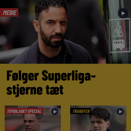
MEDIE
►
Følger Superliga-
stjerne tæt
TIPSBLADET SPECIAL
TRANSFER
►
►