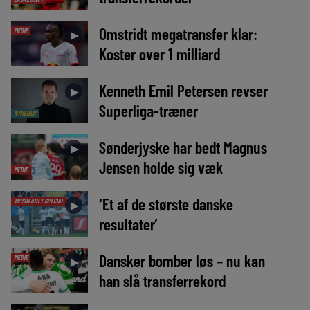
Omstridt megatransfer klar:
MEDIE
►
Koster over 1 milliard
Kenneth Emil Petersen revser
►
Superliga-træner
NYHEDER
Sønderjyske har bedt Magnus
►
Jensen holde sig væk
MEDIE
‘Et af de største danske
TIPSBLADET SPECIAL
►
resultater’
Dansker bomber løs – nu kan
MEDIE
►
han slå transferrekord