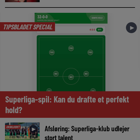
TIPSBLADET SPECIAL
►
Superliga-spil: Kan du drafte et perfekt
hold?
Afsløring: Superliga-klub udlejer
EKSKLUSIVT
►
stort talent