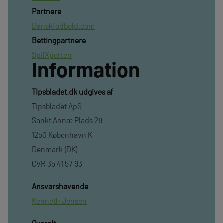
Partnere
Danskfodbold.com
Bettingpartnere
SpilXperten
Information
TIpsbladet.dk udgives af
Tipsbladet ApS
Sankt Annæ Plads 28
1250 København K
Denmark (DK)
CVR 35 41 57 93
Ansvarshavende
Kenneth Jensen
Overalt