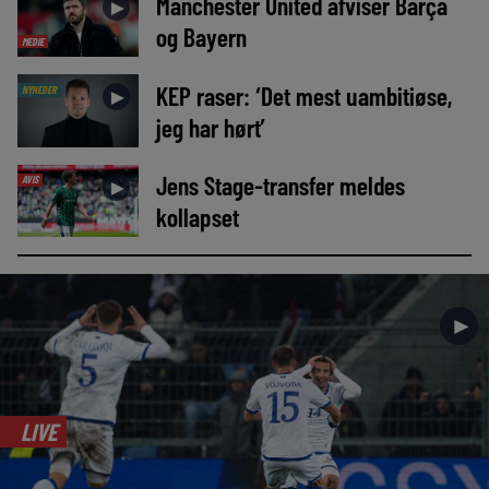
Manchester United afviser Barça
►
og Bayern
MEDIE
KEP raser: ‘Det mest uambitiøse,
NYHEDER
►
jeg har hørt’
Jens Stage-transfer meldes
AVIS
►
kollapset
►
LIVE