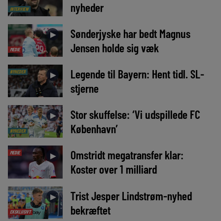
nyheder
INTERVIEW
Sønderjyske har bedt Magnus
►
Jensen holde sig væk
MEDIE
Legende til Bayern: Hent tidl. SL-
NYHEDER
►
stjerne
Stor skuffelse: ‘Vi udspillede FC
►
København’
NYHEDER
Omstridt megatransfer klar:
MEDIE
►
Koster over 1 milliard
Trist Jesper Lindstrøm-nyhed
►
bekræftet
EKSKLUSIVT