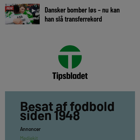
Dansker bomber løs – nu kan
MEDIE
►
han slå transferrekord
Besat af fodbold
siden 1948
Annoncer
Mediekit