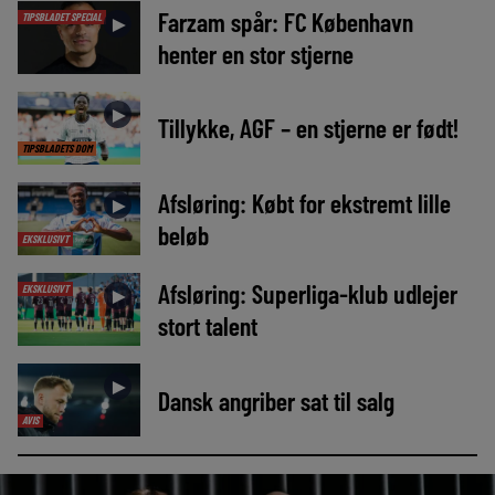
Farzam spår: FC København
TIPSBLADET SPECIAL
►
henter en stor stjerne
►
Tillykke, AGF – en stjerne er født!
TIPSBLADETS DOM
Afsløring: Købt for ekstremt lille
►
beløb
EKSKLUSIVT
Afsløring: Superliga-klub udlejer
EKSKLUSIVT
►
stort talent
►
Dansk angriber sat til salg
AVIS