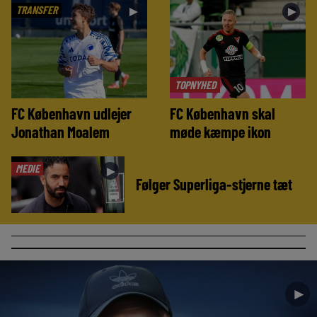
TRANSFER
►
►
TOPNYHED
FC København udlejer
FC København skal
Jonathan Moalem
møde kæmpe ikon
MEDIE
►
Følger Superliga-stjerne tæt
►