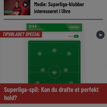
Medie: Superliga-klubber
►
interesseret i Uhre
NYHEDER
TIPSBLADET SPECIAL
►
Superliga-spil: Kan du drafte et perfekt
hold?