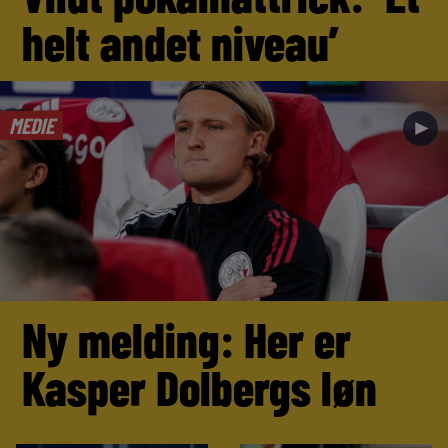
helt andet niveau’
MEDIE
►
Ny melding: Her er
Kasper Dolbergs løn