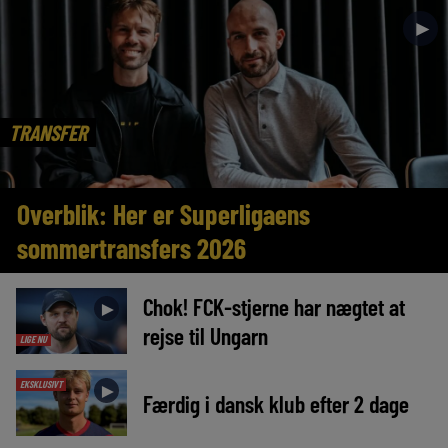
►
TRANSFER
Overblik: Her er Superligaens
sommertransfers 2026
Chok! FCK-stjerne har nægtet at
►
rejse til Ungarn
LIGE NU
EKSKLUSIVT
►
Færdig i dansk klub efter 2 dage