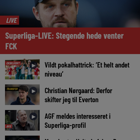
LIVE
Superliga-LIVE: Stegende hede venter
FCK
Vildt pokalhattrick: ‘Et helt andet
EKSKLUSIVT
►
niveau’
Christian Nørgaard: Derfor
TRANSFER
►
skifter jeg til Everton
AGF meldes interesseret i
►
Superliga-profil
AVIS