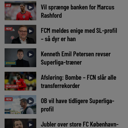
Vil sprænge banken for Marcus
AVIS
►
Rashford
FCM meldes enige med SL-profil
MEDIE
►
– så dyr er han
Kenneth Emil Petersen revser
►
Superliga-træner
NYHEDER
Afsløring: Bombe – FCN slår alle
►
transferrekorder
EKSKLUSIVT
OB vil have tidligere Superliga-
MEDIE
►
profil
Jubler over store FC København-
►