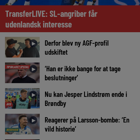
TransferLIVE: SL-angriber får
udenlandsk interesse
Derfor blev ny AGF-profil
►
udskiftet
‘Han er ikke bange for at tage
TIPSBLADET SPECIAL
►
beslutninger’
Nu kan Jesper Lindstrøm ende i
►
Brøndby
AVIS
Reagerer på Larsson-bombe: ‘En
►
vild historie’
INTERVIEW