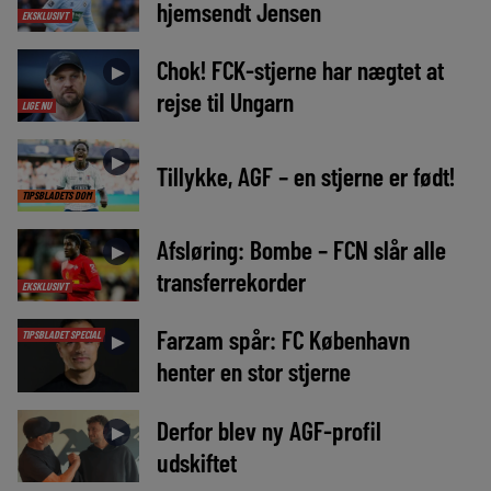
hjemsendt Jensen
EKSKLUSIVT
Chok! FCK-stjerne har nægtet at
►
rejse til Ungarn
LIGE NU
►
Tillykke, AGF – en stjerne er født!
TIPSBLADETS DOM
Afsløring: Bombe – FCN slår alle
►
transferrekorder
EKSKLUSIVT
Farzam spår: FC København
TIPSBLADET SPECIAL
►
henter en stor stjerne
Derfor blev ny AGF-profil
►
udskiftet