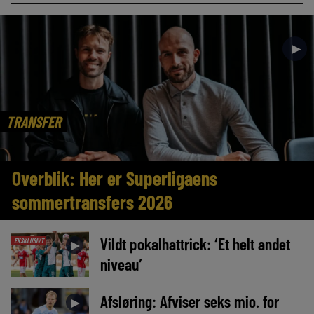
►
TRANSFER
Overblik: Her er Superligaens
sommertransfers 2026
Vildt pokalhattrick: ‘Et helt andet
EKSKLUSIVT
►
niveau’
Afsløring: Afviser seks mio. for
►