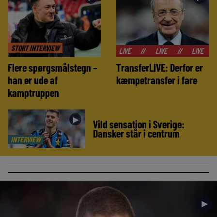
STORT INTERVIEW
//
LIVE
//
LIVE
//
LIVE
//
LIVE
Flere spørgsmålstegn –
TransferLIVE: Derfor er
han er ude af
kæmpetransfer i fare
kamptruppen
►
Vild sensation i Sverige:
Dansker står i centrum
INTERVIEW
►