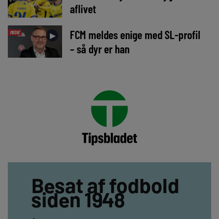
aflivet
FCM meldes enige med SL-profil
MEDIE
►
– så dyr er han
Besat af fodbold
siden 1948