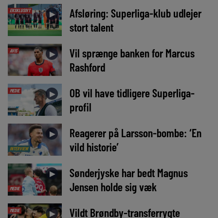
Afsløring: Superliga-klub udlejer
EKSKLUSIVT
►
stort talent
Vil sprænge banken for Marcus
AVIS
►
Rashford
OB vil have tidligere Superliga-
MEDIE
►
profil
Reagerer på Larsson-bombe: ‘En
►
vild historie’
INTERVIEW
Sønderjyske har bedt Magnus
►
Jensen holde sig væk
MEDIE
Vildt Brøndby-transferrygte
MEDIE
►