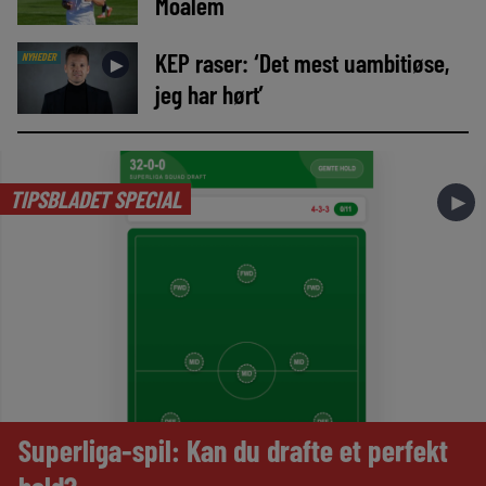
Moalem
KEP raser: ‘Det mest uambitiøse,
NYHEDER
►
jeg har hørt’
TIPSBLADET SPECIAL
►
Superliga-spil: Kan du drafte et perfekt