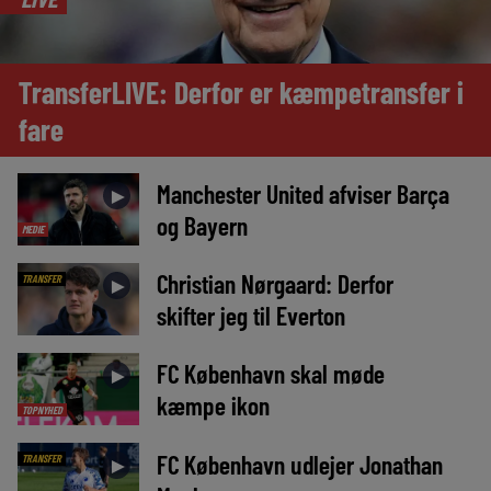
TransferLIVE: Derfor er kæmpetransfer i
fare
Manchester United afviser Barça
►
og Bayern
MEDIE
Christian Nørgaard: Derfor
TRANSFER
►
skifter jeg til Everton
FC København skal møde
►
kæmpe ikon
TOPNYHED
FC København udlejer Jonathan
TRANSFER
►