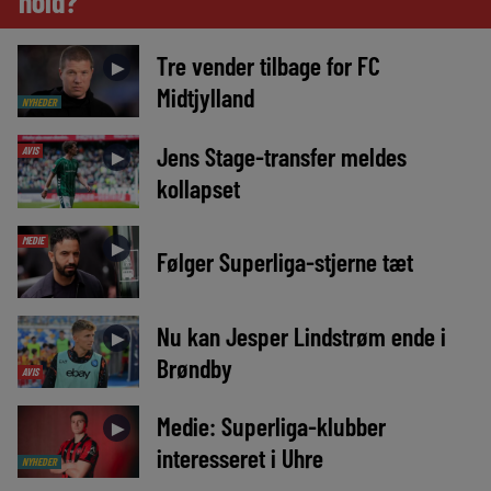
hold?
Tre vender tilbage for FC
►
Midtjylland
NYHEDER
Jens Stage-transfer meldes
AVIS
►
kollapset
MEDIE
►
Følger Superliga-stjerne tæt
Nu kan Jesper Lindstrøm ende i
►
Brøndby
AVIS
Medie: Superliga-klubber
►
interesseret i Uhre
NYHEDER