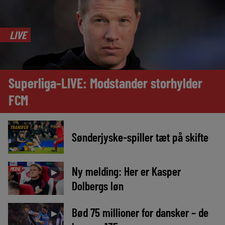
LIVE
Superliga-LIVE: Modstander storhylder
FCM
TRANSFER
Sønderjyske-spiller tæt på skifte
Ny melding: Her er Kasper
MEDIE
►
Dolbergs løn
Bød 75 millioner for dansker – de
►