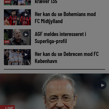
kræver 135
MEDIE
Her kan du se Bohemians mod
►
FC Midtjylland
AGF meldes interesseret i
►
Superliga-profil
AVIS
Her kan du se Debrecen mod FC
►
København
►
LIVE