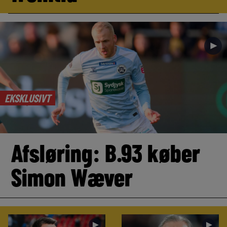
►
EKSKLUSIVT
Afsløring: B.93 køber
Simon Wæver
►
►