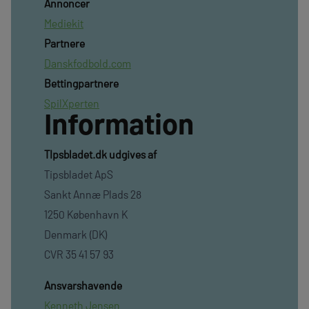
Annoncer
Mediekit
Partnere
Danskfodbold.com
Bettingpartnere
SpilXperten
Information
TIpsbladet.dk udgives af
Tipsbladet ApS
Sankt Annæ Plads 28
1250 København K
Denmark (DK)
CVR 35 41 57 93
Ansvarshavende
Kenneth Jensen