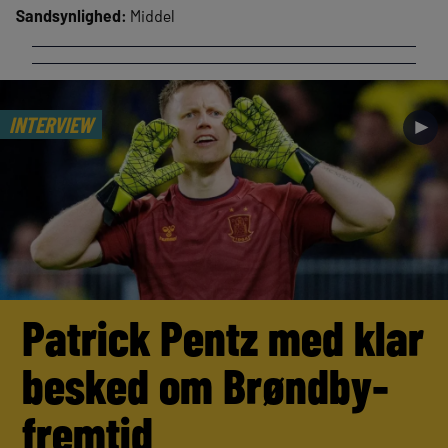
Sandsynlighed:
Middel
INTERVIEW
►
Patrick Pentz med klar
besked om Brøndby-
fremtid