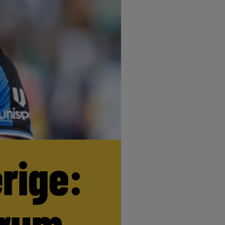
erige:
trum