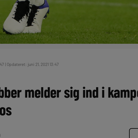
47 | Opdateret: juni 21, 2021 13:47
ubber melder sig ind i kam
os
n