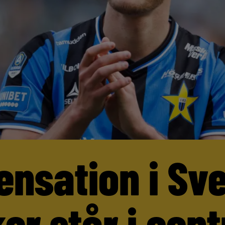
ensation i Sv
er står i cen