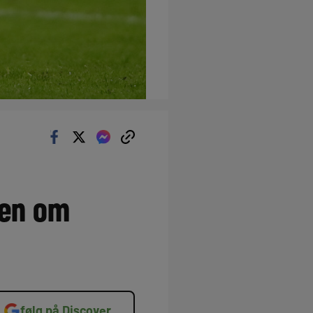
pen om
følg på Discover