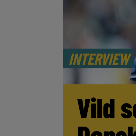
INTERVIEW
Vild s
Dansk