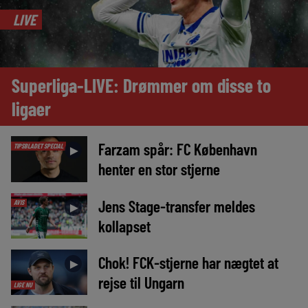
LIVE
Superliga-LIVE: Drømmer om disse to
ligaer
Farzam spår: FC København
TIPSBLADET SPECIAL
►
henter en stor stjerne
Jens Stage-transfer meldes
AVIS
►
kollapset
Chok! FCK-stjerne har nægtet at
►
rejse til Ungarn
LIGE NU