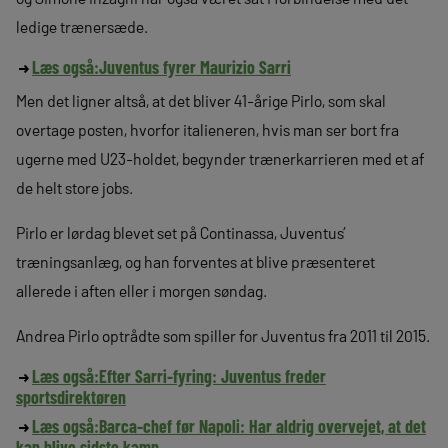
ledige trænersæde.
Læs også:
Juventus fyrer Maurizio Sarri
Men det ligner altså, at det bliver 41-årige Pirlo, som skal
overtage posten, hvorfor italieneren, hvis man ser bort fra
ugerne med U23-holdet, begynder trænerkarrieren med et af
de helt store jobs.
Pirlo er lørdag blevet set på Continassa, Juventus’
træningsanlæg, og han forventes at blive præsenteret
allerede i aften eller i morgen søndag.
Andrea Pirlo optrådte som spiller for Juventus fra 2011 til 2015.
Læs også:
Efter Sarri-fyring: Juventus freder
sportsdirektøren
Læs også:
Barca-chef før Napoli: Har aldrig overvejet, at det
kan blive sidste kamp