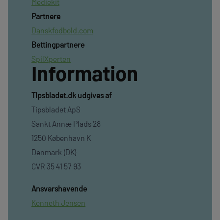
Mediekit
Partnere
Danskfodbold.com
Bettingpartnere
SpilXperten
Information
TIpsbladet.dk udgives af
Tipsbladet ApS
Sankt Annæ Plads 28
1250 København K
Denmark (DK)
CVR 35 41 57 93
Ansvarshavende
Kenneth Jensen