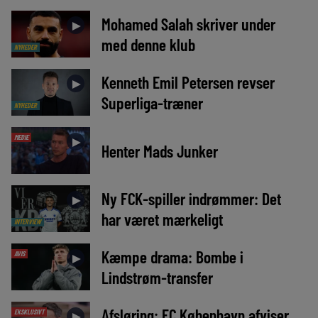
Mohamed Salah skriver under
►
med denne klub
NYHEDER
Kenneth Emil Petersen revser
►
Superliga-træner
NYHEDER
MEDIE
►
Henter Mads Junker
Ny FCK-spiller indrømmer: Det
►
har været mærkeligt
INTERVIEW
Kæmpe drama: Bombe i
AVIS
►
Lindstrøm-transfer
Afsløring: FC København afviser
EKSKLUSIVT
►