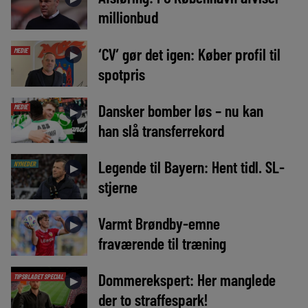
millionbud
‘CV’ gør det igen: Køber profil til
MEDIE
►
spotpris
Dansker bomber løs – nu kan
MEDIE
►
han slå transferrekord
Legende til Bayern: Hent tidl. SL-
NYHEDER
►
stjerne
Varmt Brøndby-emne
►
fraværende til træning
Dommerekspert: Her manglede
TIPSBLADET SPECIAL
►
der to straffespark!