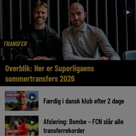
►
TRANSFER
Overblik: Her er Superligaens
sommertransfers 2026
EKSKLUSIVT
►
Færdig i dansk klub efter 2 dage
Afsløring: Bombe – FCN slår alle
►
transferrekorder
EKSKLUSIVT