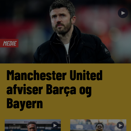
►
MEDIE
Manchester United
afviser Barça og
Bayern
►
►