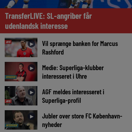
TransferLIVE: SL-angriber får
udenlandsk interesse
Vil sprænge banken for Marcus
AVIS
►
Rashford
Medie: Superliga-klubber
►
interesseret i Uhre
NYHEDER
AGF meldes interesseret i
►
Superliga-profil
AVIS
Jubler over store FC København-
►
nyheder
INTERVIEW