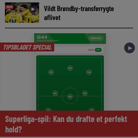
Vildt Brøndby-transferrygte
MEDIE
►
aflivet
TIPSBLADET SPECIAL
►
Superliga-spil: Kan du drafte et perfekt
hold?