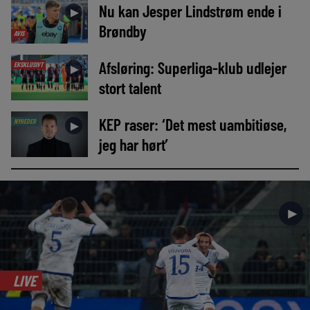
Nu kan Jesper Lindstrøm ende i
►
Brøndby
AVIS
Afsløring: Superliga-klub udlejer
EKSKLUSIVT
►
stort talent
KEP raser: ‘Det mest uambitiøse,
NYHEDER
►
jeg har hørt’
►
LIVE