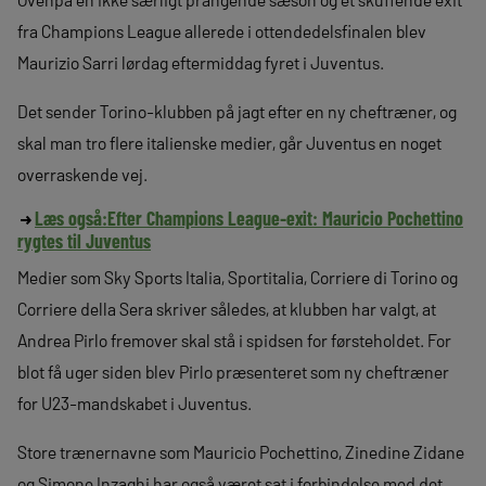
fra Champions League allerede i ottendedelsfinalen blev
Maurizio Sarri lørdag eftermiddag fyret i Juventus.
Det sender Torino-klubben på jagt efter en ny cheftræner, og
skal man tro flere italienske medier, går Juventus en noget
overraskende vej.
Læs også:
Efter Champions League-exit: Mauricio Pochettino
rygtes til Juventus
Medier som Sky Sports Italia, Sportitalia, Corriere di Torino og
Corriere della Sera skriver således, at klubben har valgt, at
Andrea Pirlo fremover skal stå i spidsen for førsteholdet. For
blot få uger siden blev Pirlo præsenteret som ny cheftræner
for U23-mandskabet i Juventus.
Store trænernavne som Mauricio Pochettino, Zinedine Zidane
og Simone Inzaghi har også været sat i forbindelse med det