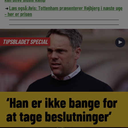
Læs også:
Avis: Tottenham præsenterer Højbjerg i næste uge
– her er prisen
TIPSBLADET SPECIAL
►
‘Han er ikke bange for
at tage beslutninger’