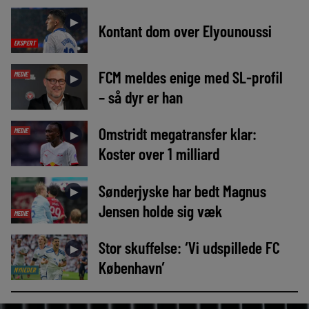
►
Kontant dom over Elyounoussi
EKSPERT
FCM meldes enige med SL-profil
MEDIE
►
– så dyr er han
Omstridt megatransfer klar:
MEDIE
►
Koster over 1 milliard
Sønderjyske har bedt Magnus
►
Jensen holde sig væk
MEDIE
Stor skuffelse: ‘Vi udspillede FC
►
København’
NYHEDER