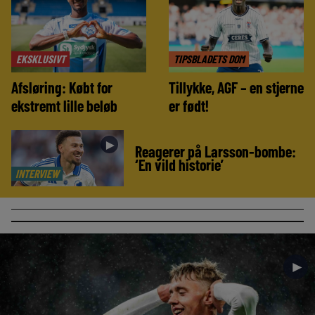
EKSKLUSIVT
TIPSBLADETS DOM
Afsløring: Købt for
Tillykke, AGF – en stjerne
ekstremt lille beløb
er født!
►
Reagerer på Larsson-bombe:
‘En vild historie’
INTERVIEW
►