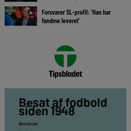
Forsvarer SL-profil: ‘Han har
NYHEDER
►
fandme leveret’
Besat af fodbold
siden 1948
Annoncer