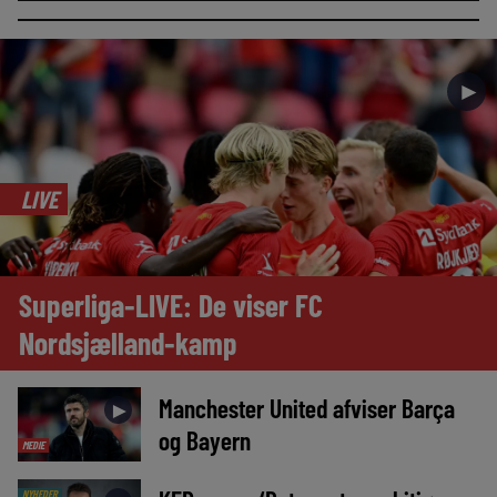
►
LIVE
Superliga-LIVE: De viser FC
Nordsjælland-kamp
Manchester United afviser Barça
►
og Bayern
MEDIE
NYHEDER