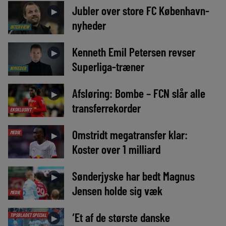
Jubler over store FC København-
►
nyheder
INTERVIEW
Kenneth Emil Petersen revser
►
Superliga-træner
NYHEDER
Afsløring: Bombe – FCN slår alle
►
transferrekorder
EKSKLUSIVT
Omstridt megatransfer klar:
MEDIE
►
Koster over 1 milliard
Sønderjyske har bedt Magnus
►
Jensen holde sig væk
MEDIE
‘Et af de største danske
TIPSBLADET SPECIAL
►