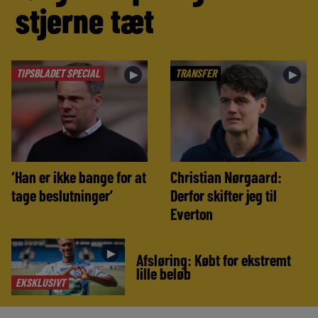
stjerne tæt
TIPSBLADET SPECIAL
TRANSFER
►
►
‘Han er ikke bange for at
Christian Nørgaard:
tage beslutninger’
Derfor skifter jeg til
Everton
►
Afsløring: Købt for ekstremt
lille beløb
EKSKLUSIVT