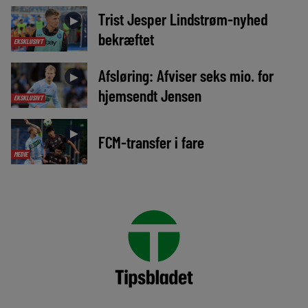
Trist Jesper Lindstrøm-nyhed
►
bekræftet
EKSKLUSIVT
Afsløring: Afviser seks mio. for
►
hjemsendt Jensen
EKSKLUSIVT
►
FCM-transfer i fare
MEDIE