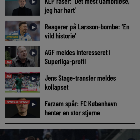
KEP raser: ‘Det mest uambitiøse,
►
jeg har hørt’
Reagerer på Larsson-bombe: ‘En
►
vild historie’
INTERVIEW
AGF meldes interesseret i
►
Superliga-profil
AVIS
Jens Stage-transfer meldes
AVIS
►
kollapset
Farzam spår: FC København
TIPSBLADET SPECIAL
►
henter en stor stjerne