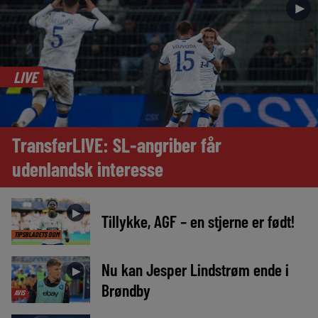
►
LIVE
TransferLIVE: SL-angriber får
udenlandsk interesse
►
Tillykke, AGF – en stjerne er født!
TIPSBLADETS DOM
Nu kan Jesper Lindstrøm ende i
►
Brøndby
AVIS