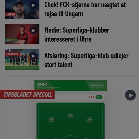
Chok! FCK-stjerne har nægtet at
►
rejse til Ungarn
LIGE NU
Medie: Superliga-klubber
►
interesseret i Uhre
NYHEDER
Afsløring: Superliga-klub udlejer
EKSKLUSIVT
►
stort talent
TIPSBLADET SPECIAL
►