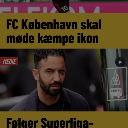
FC København skal
møde kæmpe ikon
MEDIE
►
Følger Superliga-