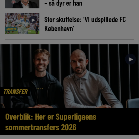
– så dyr er han
Stor skuffelse: ‘Vi udspillede FC
►
København’
NYHEDER
►
TRANSFER
Overblik: Her er Superligaens
sommertransfers 2026