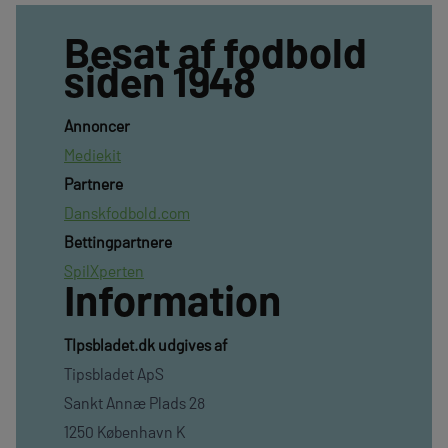
Besat af fodbold
siden 1948
Annoncer
Mediekit
Partnere
Danskfodbold.com
Bettingpartnere
SpilXperten
Information
TIpsbladet.dk udgives af
Tipsbladet ApS
Sankt Annæ Plads 28
1250 København K