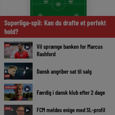
Superliga-spil: Kan du drafte et perfekt
hold?
Vil sprænge banken for Marcus
AVIS
►
Rashford
►
Dansk angriber sat til salg
AVIS
EKSKLUSIVT
►
Færdig i dansk klub efter 2 dage
FCM meldes enige med SL-profil
MEDIE
►