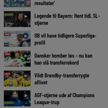
resultater’
Legende til Bayern: Hent tidl. SL-
NYHEDER
►
stjerne
OB vil have tidligere Superliga-
MEDIE
►
profil
Dansker bomber løs – nu kan
MEDIE
►
han slå transferrekord
Vildt Brøndby-transferrygte
MEDIE
►
aflivet
AGF-stjerne ude af Champions
►
League-trup
NYHEDER