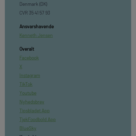
Denmark (DK)
CVR 35 41 57 93
Ansvarshavende
Kenneth Jensen
Overalt
Facebook
X
Instagram
TikTok
Youtube
Nyhedsbrev
Tipsbladet App
TjekFoodbold App
BlueSky