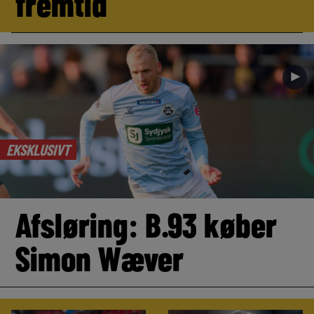
fremtid
►
EKSKLUSIVT
Afsløring: B.93 køber
Simon Wæver