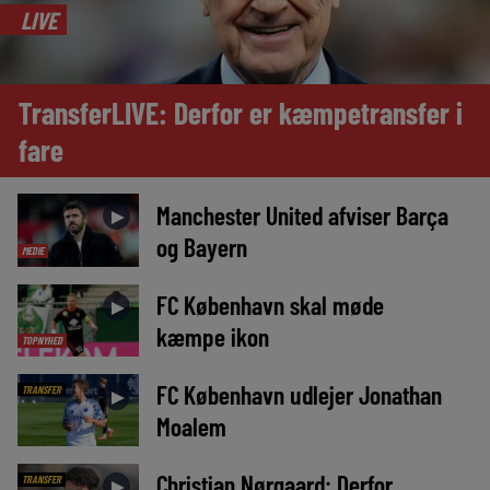
LIVE
TransferLIVE: Derfor er kæmpetransfer i
fare
Manchester United afviser Barça
►
og Bayern
MEDIE
FC København skal møde
►
kæmpe ikon
TOPNYHED
FC København udlejer Jonathan
TRANSFER
►
Moalem
Christian Nørgaard: Derfor
TRANSFER
►