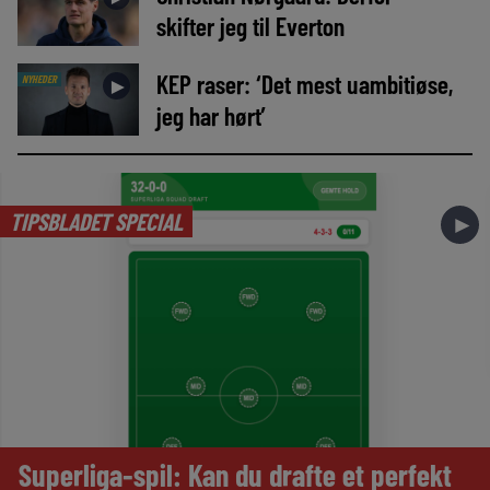
skifter jeg til Everton
KEP raser: ‘Det mest uambitiøse,
NYHEDER
►
jeg har hørt’
TIPSBLADET SPECIAL
►
Superliga-spil: Kan du drafte et perfekt