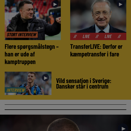
►
►
STORT INTERVIEW
//
LIVE
//
LIVE
//
LIVE
//
Flere spørgsmålstegn –
TransferLIVE: Derfor er
han er ude af
kæmpetransfer i fare
kamptruppen
►
Vild sensation i Sverige:
Dansker står i centrum
INTERVIEW
►