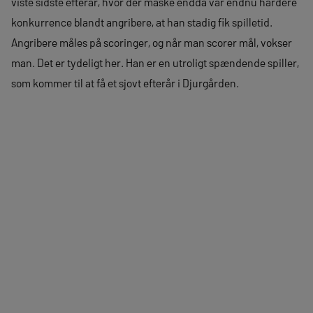
viste sidste efterår, hvor der måske endda var endnu hårdere
konkurrence blandt angribere, at han stadig fik spilletid.
Angribere måles på scoringer, og når man scorer mål, vokser
man. Det er tydeligt her. Han er en utroligt spændende spiller,
som kommer til at få et sjovt efterår i Djurgården.