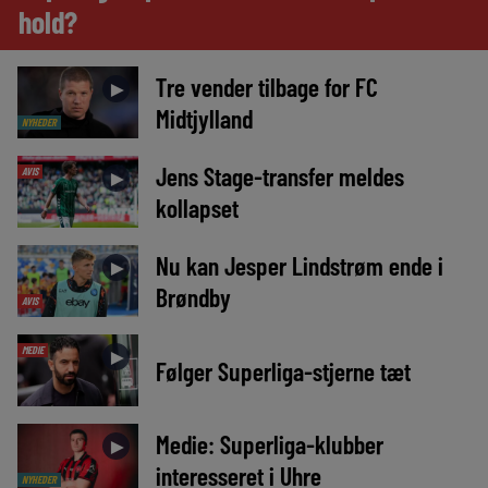
hold?
Tre vender tilbage for FC
►
Midtjylland
NYHEDER
Jens Stage-transfer meldes
AVIS
►
kollapset
Nu kan Jesper Lindstrøm ende i
►
Brøndby
AVIS
MEDIE
►
Følger Superliga-stjerne tæt
Medie: Superliga-klubber
►
interesseret i Uhre
NYHEDER