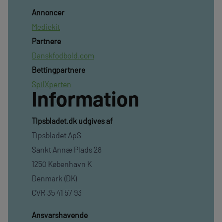
Annoncer
Mediekit
Partnere
Danskfodbold.com
Bettingpartnere
SpilXperten
Information
TIpsbladet.dk udgives af
Tipsbladet ApS
Sankt Annæ Plads 28
1250 København K
Denmark (DK)
CVR 35 41 57 93
Ansvarshavende