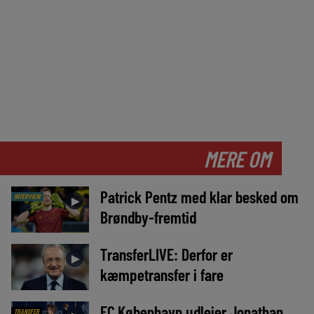
MERE OM
Patrick Pentz med klar besked om
INTERVIEW
►
Brøndby-fremtid
TransferLIVE: Derfor er
►
kæmpetransfer i fare
FC København udlejer Jonathan
TRANSFER