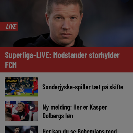
LIVE
Superliga-LIVE: Modstander storhylder
FCM
TRANSFER
Sønderjyske-spiller tæt på skifte
Ny melding: Her er Kasper
MEDIE
►
Dolbergs løn
Her kan du se Bohemians mod
►