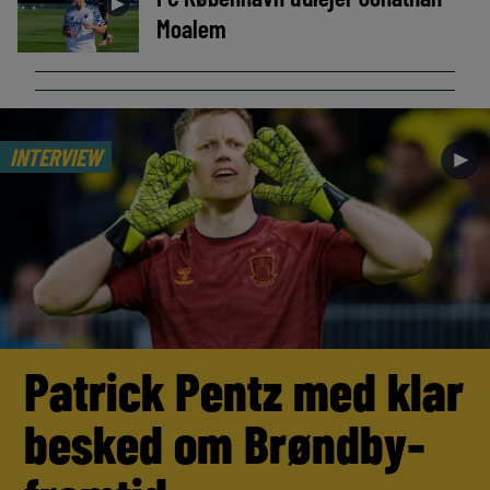
►
Moalem
INTERVIEW
►
Patrick Pentz med klar
besked om Brøndby-