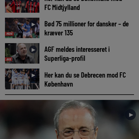
FC Midtjylland
Bød 75 millioner for dansker – de
►
kræver 135
MEDIE
AGF meldes interesseret i
►
Superliga-profil
AVIS
Her kan du se Debrecen mod FC
►
København
►