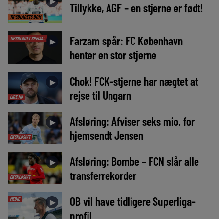
►
Tillykke, AGF – en stjerne er født!
TIPSBLADETS DOM
Farzam spår: FC København
TIPSBLADET SPECIAL
►
henter en stor stjerne
Chok! FCK-stjerne har nægtet at
►
rejse til Ungarn
LIGE NU
Afsløring: Afviser seks mio. for
►
hjemsendt Jensen
EKSKLUSIVT
Afsløring: Bombe – FCN slår alle
►
transferrekorder
EKSKLUSIVT
OB vil have tidligere Superliga-
MEDIE
►
profil