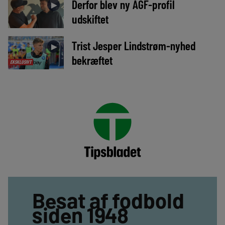
Derfor blev ny AGF-profil
►
udskiftet
Trist Jesper Lindstrøm-nyhed
►
bekræftet
EKSKLUSIVT
Besat af fodbold
siden 1948