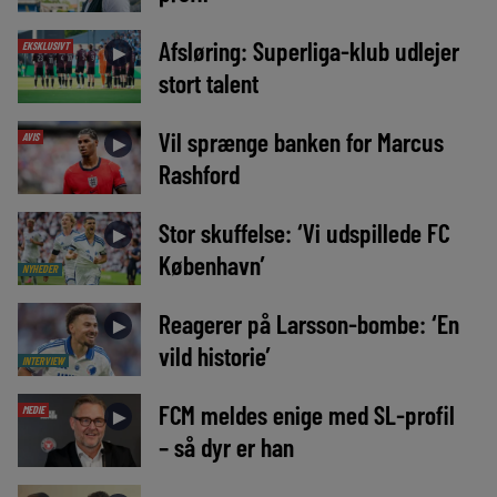
Afsløring: Superliga-klub udlejer
EKSKLUSIVT
►
stort talent
Vil sprænge banken for Marcus
AVIS
►
Rashford
Stor skuffelse: ‘Vi udspillede FC
►
København’
NYHEDER
Reagerer på Larsson-bombe: ‘En
►
vild historie’
INTERVIEW
FCM meldes enige med SL-profil
MEDIE
►
– så dyr er han