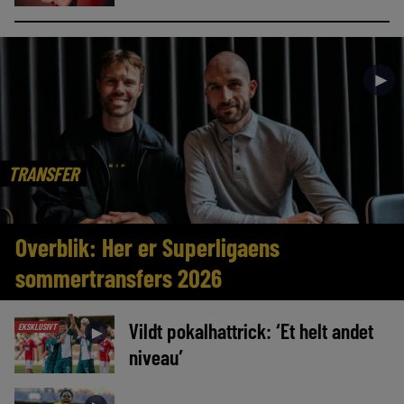
►
TRANSFER
Overblik: Her er Superligaens
sommertransfers 2026
Vildt pokalhattrick: ‘Et helt andet
EKSKLUSIVT
►
niveau’